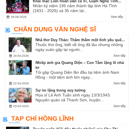
Khai mạc Liên hoan Dân ca Ví, Giặm Nghệ Tĩnh...
Nhân kỷ niệm 195 năm thành lập tỉnh Hà Tĩnh
(1831 - 2026) và 35 năm tái...
Xem tiếp
06-08-2026
CHÂN DUNG VĂN NGHỆ SĨ
Nhà thơ Duy Thảo: Thăm thẳm một tình yêu quê...
Thuộc thơ ông, biết về ông đã lâu nhưng những
ngày xuân gặp lại người...
Xem tiếp
24-04-2026
Nhiếp ảnh gia Quang Diện – Con Tằm lặng lẽ nhả
tơ
Tôi gặp Quang Diện lần đầu tại tiệm ảnh Nam
Hồng - một tiệm ảnh lớn ngay...
Xem tiếp
22-04-2026
Sự im lặng trong suy tưởng
Họa sĩ Lê Anh Tuấn sinh ngày 13/3/1943.
Nguyên quán xã Thanh Sơn, huyện...
Xem tiếp
03-04-2025
TẠP CHÍ HỒNG LĨNH