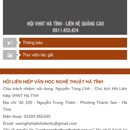
Thông báo
Thư viện tác giả
HỘI LIÊN HIỆP VĂN HỌC NGHỆ THUẬT HÀ TĨNH
Chịu trách nhiệm nội dung: Nguyễn Tùng Lĩnh - Chủ tịch Hội Liên
hiệp VHNT Hà Tĩnh
Địa chỉ: Số 100 - Nguyễn Trung Thiên - Phường Thành Sen - Hà
Tĩnh
Điện thoại: 02393 855345
Email:
vannghehatinhdientu@gmail.com
Ghi rõ nguồn tin "vanhocnghethuathatinh.org.vn" khi phát hành lại