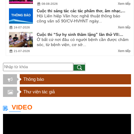
Xem tiếp
08-08-2026
Cuộc thi sáng tác các tác phẩm thơ, âm nhạc,...
Hội Liên hiệp Văn học nghệ thuật thông báo
công văn số 90/CV-HVHNT ngày...
Xem tiếp
24-07-2026
Cuộc thi “Sự hy sinh thầm lặng” lần thứ VII:...
Ở bất cứ nơi đâu có người bệnh cần được chăm
sóc, từ bệnh viện, cơ sở...
Xem tiếp
21-07-2026
Thông báo
Thư viện tác giả
VIDEO