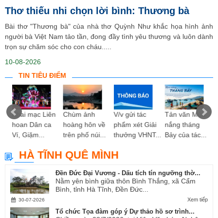
Thơ thiếu nhi chọn lời bình: Thương bà
Bài thơ "Thương bà" của nhà thơ Quỳnh Như khắc họa hình ảnh
người bà Việt Nam tảo tần, đong đầy tình yêu thương và luôn dành
trọn sự chăm sóc cho con cháu.....
10-08-2026
TIN TIÊU ĐIỂM
ng
Khai mạc Liên
Chùm ảnh
V/v gửi tác
Tản văn Mùa
hoan Dân ca
hoàng hôn về
phẩm xét Giải
nắng tháng
Ví, Giặm...
trên phố núi...
thưởng VHNT...
Bảy của tác...
HÀ TĨNH QUÊ MÌNH
Đền Đức Đại Vương - Dấu tích tín ngưỡng thờ...
Nằm yên bình giữa thôn Bình Thắng, xã Cẩm
Bình, tỉnh Hà Tĩnh, Đền Đức...
Xem tiếp
30-07-2026
Tổ chức Tọa đàm góp ý Dự thảo hồ sơ trình...