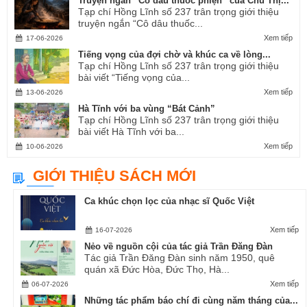
Truyện ngắn “Cô dâu thuốc phiện” của Chu Thị...
Tạp chí Hồng Lĩnh số 237 trân trọng giới thiệu
truyện ngắn “Cô dâu thuốc...
Xem tiếp
17-06-2026
Tiếng vọng của đợi chờ và khúc ca về lòng...
Tạp chí Hồng Lĩnh số 237 trân trọng giới thiệu
bài viết “Tiếng vọng của...
Xem tiếp
13-06-2026
Hà Tĩnh với ba vùng “Bát Cảnh”
Tạp chí Hồng Lĩnh số 237 trân trọng giới thiệu
bài viết Hà Tĩnh với ba...
Xem tiếp
10-06-2026
GIỚI THIỆU SÁCH MỚI
Ca khúc chọn lọc của nhạc sĩ Quốc Việt
Xem tiếp
16-07-2026
Nẻo về nguồn cội của tác giả Trần Đăng Đàn
Tác giả Trần Đăng Đàn sinh năm 1950, quê
quán xã Đức Hòa, Đức Thọ, Hà...
Xem tiếp
06-07-2026
Những tác phẩm báo chí đi cùng năm tháng của...