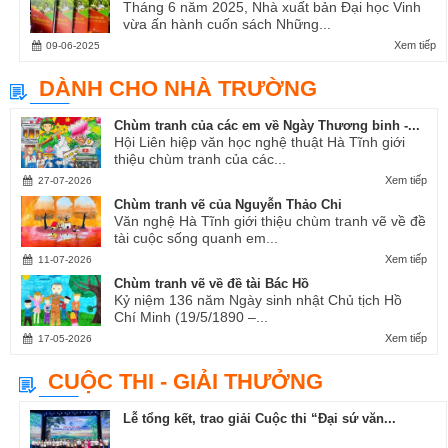
Tháng 6 năm 2025, Nhà xuất bản Đại học Vinh
vừa ấn hành cuốn sách Những...
Xem tiếp
09-06-2025
DÀNH CHO NHÀ TRƯỜNG
Chùm tranh của các em về Ngày Thương binh -...
Hội Liên hiệp văn học nghệ thuật Hà Tĩnh giới
thiệu chùm tranh của các...
Xem tiếp
27-07-2026
Chùm tranh vẽ của Nguyễn Thảo Chi
Văn nghệ Hà Tĩnh giới thiệu chùm tranh vẽ về đề
tài cuộc sống quanh em...
Xem tiếp
11-07-2026
Chùm tranh vẽ về đề tài Bác Hồ
Kỷ niệm 136 năm Ngày sinh nhật Chủ tịch Hồ
Chí Minh (19/5/1890 –...
Xem tiếp
17-05-2026
CUỘC THI - GIẢI THƯỞNG
Lễ tổng kết, trao giải Cuộc thi “Đại sứ văn...