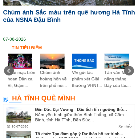
Chùm ảnh Sắc màu trên quê hương Hà Tĩnh
của NSNA Đậu Bình
.
07-08-2026
TIN TIÊU ĐIỂM
ng
Khai mạc Liên
Chùm ảnh
V/v gửi tác
Tản văn Mùa
hoan Dân ca
hoàng hôn về
phẩm xét Giải
nắng tháng
Ví, Giặm...
trên phố núi...
thưởng VHNT...
Bảy của tác...
HÀ TĨNH QUÊ MÌNH
Đền Đức Đại Vương - Dấu tích tín ngưỡng thờ...
Nằm yên bình giữa thôn Bình Thắng, xã Cẩm
Bình, tỉnh Hà Tĩnh, Đền Đức...
Xem tiếp
30-07-2026
Tổ chức Tọa đàm góp ý Dự thảo hồ sơ trình...