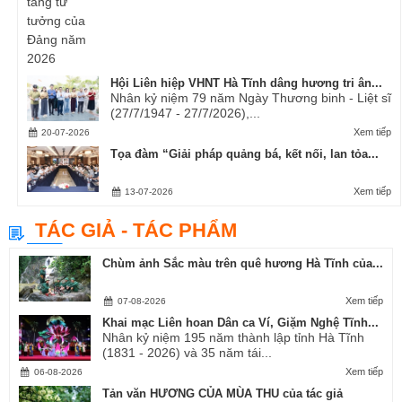
Hội Liên hiệp VHNT Hà Tĩnh dâng hương tri ân...
Nhân kỷ niệm 79 năm Ngày Thương binh - Liệt sĩ
(27/7/1947 - 27/7/2026),...
Xem tiếp
20-07-2026
Tọa đàm “Giải pháp quảng bá, kết nối, lan tỏa...
Xem tiếp
13-07-2026
TÁC GIẢ - TÁC PHẨM
Chùm ảnh Sắc màu trên quê hương Hà Tĩnh của...
Xem tiếp
07-08-2026
Khai mạc Liên hoan Dân ca Ví, Giặm Nghệ Tĩnh...
Nhân kỷ niệm 195 năm thành lập tỉnh Hà Tĩnh
(1831 - 2026) và 35 năm tái...
Xem tiếp
06-08-2026
Tản văn HƯƠNG CỦA MÙA THU của tác giả