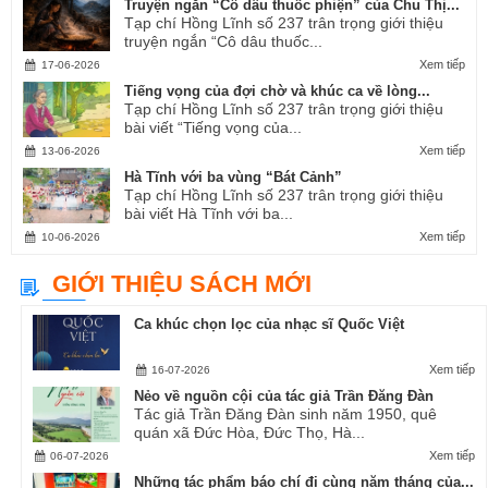
Truyện ngắn “Cô dâu thuốc phiện” của Chu Thị...
Tạp chí Hồng Lĩnh số 237 trân trọng giới thiệu
truyện ngắn “Cô dâu thuốc...
Xem tiếp
17-06-2026
Tiếng vọng của đợi chờ và khúc ca về lòng...
Tạp chí Hồng Lĩnh số 237 trân trọng giới thiệu
bài viết “Tiếng vọng của...
Xem tiếp
13-06-2026
Hà Tĩnh với ba vùng “Bát Cảnh”
Tạp chí Hồng Lĩnh số 237 trân trọng giới thiệu
bài viết Hà Tĩnh với ba...
Xem tiếp
10-06-2026
GIỚI THIỆU SÁCH MỚI
Ca khúc chọn lọc của nhạc sĩ Quốc Việt
Xem tiếp
16-07-2026
Nẻo về nguồn cội của tác giả Trần Đăng Đàn
Tác giả Trần Đăng Đàn sinh năm 1950, quê
quán xã Đức Hòa, Đức Thọ, Hà...
Xem tiếp
06-07-2026
Những tác phẩm báo chí đi cùng năm tháng của...