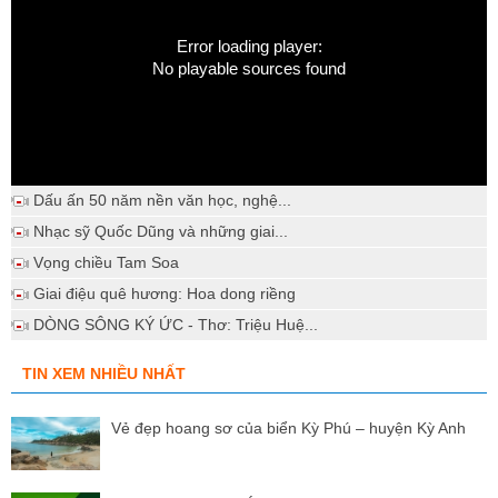
Error loading player:
No playable sources found
Dấu ấn 50 năm nền văn học, nghệ...
Nhạc sỹ Quốc Dũng và những giai...
Vọng chiều Tam Soa
Giai điệu quê hương: Hoa dong riềng
DÒNG SÔNG KÝ ỨC - Thơ: Triệu Huệ...
TIN XEM NHIỀU NHẤT
Vẻ đẹp hoang sơ của biển Kỳ Phú – huyện Kỳ Anh