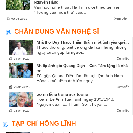
Nguyễn Hằng
Văn học nghệ thuật Hà Tĩnh giới thiệu tản văn
“Hương của mùa thu” của...
Xem tiếp
05-08-2026
CHÂN DUNG VĂN NGHỆ SĨ
Nhà thơ Duy Thảo: Thăm thẳm một tình yêu quê...
Thuộc thơ ông, biết về ông đã lâu nhưng những
ngày xuân gặp lại người...
Xem tiếp
24-04-2026
Nhiếp ảnh gia Quang Diện – Con Tằm lặng lẽ nhả
tơ
Tôi gặp Quang Diện lần đầu tại tiệm ảnh Nam
Hồng - một tiệm ảnh lớn ngay...
Xem tiếp
22-04-2026
Sự im lặng trong suy tưởng
Họa sĩ Lê Anh Tuấn sinh ngày 13/3/1943.
Nguyên quán xã Thanh Sơn, huyện...
Xem tiếp
03-04-2025
TẠP CHÍ HỒNG LĨNH