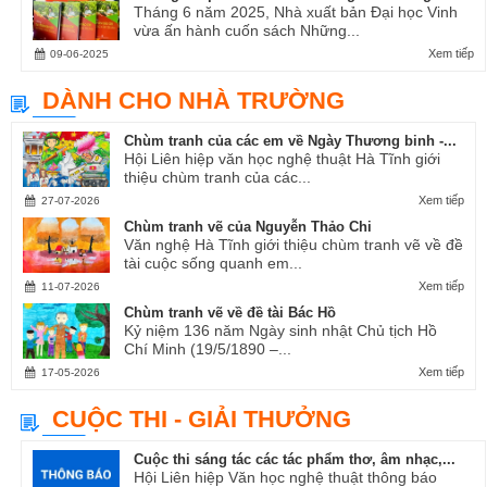
Tháng 6 năm 2025, Nhà xuất bản Đại học Vinh
vừa ấn hành cuốn sách Những...
Xem tiếp
09-06-2025
DÀNH CHO NHÀ TRƯỜNG
Chùm tranh của các em về Ngày Thương binh -...
Hội Liên hiệp văn học nghệ thuật Hà Tĩnh giới
thiệu chùm tranh của các...
Xem tiếp
27-07-2026
Chùm tranh vẽ của Nguyễn Thảo Chi
Văn nghệ Hà Tĩnh giới thiệu chùm tranh vẽ về đề
tài cuộc sống quanh em...
Xem tiếp
11-07-2026
Chùm tranh vẽ về đề tài Bác Hồ
Kỷ niệm 136 năm Ngày sinh nhật Chủ tịch Hồ
Chí Minh (19/5/1890 –...
Xem tiếp
17-05-2026
CUỘC THI - GIẢI THƯỞNG
Cuộc thi sáng tác các tác phẩm thơ, âm nhạc,...
Hội Liên hiệp Văn học nghệ thuật thông báo