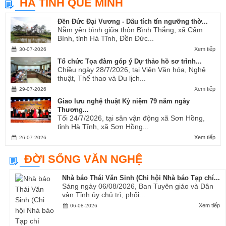
HÀ TĨNH QUÊ MÌNH
Ví, Giặm...
Đền Đức Đại Vương - Dấu tích tín ngưỡng thờ...
Nằm yên bình giữa thôn Bình Thắng, xã Cẩm
Bình, tỉnh Hà Tĩnh, Đền Đức...
Xem tiếp
30-07-2026
Tổ chức Tọa đàm góp ý Dự thảo hồ sơ trình...
Chiều ngày 28/7/2026, tại Viện Văn hóa, Nghệ
thuật, Thể thao và Du lịch...
Xem tiếp
29-07-2026
Giao lưu nghệ thuật Kỷ niệm 79 năm ngày
Thương...
Tối 24/7/2026, tại sân vận động xã Sơn Hồng,
tỉnh Hà Tĩnh, xã Sơn Hồng...
Xem tiếp
26-07-2026
ĐỜI SỐNG VĂN NGHỆ
Nhà báo Thái Văn Sinh (Chi hội Nhà báo Tạp chí...
Sáng ngày 06/08/2026, Ban Tuyên giáo và Dân
vận Tỉnh ủy chủ trì, phối...
Xem tiếp
06-08-2026