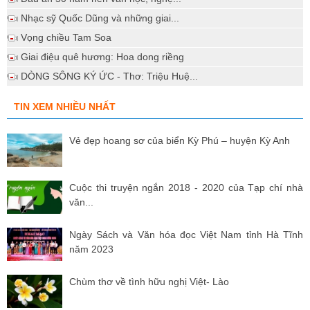
Nhạc sỹ Quốc Dũng và những giai...
Vọng chiều Tam Soa
Giai điệu quê hương: Hoa dong riềng
DÒNG SÔNG KÝ ỨC - Thơ: Triệu Huệ...
TIN XEM NHIỀU NHẤT
Vẻ đẹp hoang sơ của biển Kỳ Phú – huyện Kỳ Anh
Cuộc thi truyện ngắn 2018 - 2020 của Tạp chí nhà
văn...
Ngày Sách và Văn hóa đọc Việt Nam tỉnh Hà Tĩnh
năm 2023
Chùm thơ về tình hữu nghị Việt- Lào