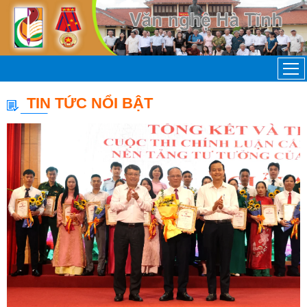
TIN TỨC NỔI BẬT