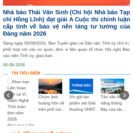
Nhà báo Thái Văn Sinh (Chi hội Nhà báo Tạp
chí Hồng Lĩnh) đạt giải A Cuộc thi chính luận
cấp tỉnh về bảo vệ nền tảng tư tưởng của
Đảng năm 2026
Sáng ngày 06/08/2026, Ban Tuyên giáo và Dân vận Tỉnh ủy chủ trì,
phối hợp với các cơ quan, đơn vị liên quan tổ chức Hội nghị Báo
cáo viên Tỉnh ủy, giao ban....
06-08-2026
TIN TIÊU ĐIỂM
ng
Chùm ảnh
V/v gửi tác
Tản văn Mùa
hoàng hôn về
phẩm xét Giải
nắng tháng
trên phố núi...
thưởng VHNT...
Bảy của tác...
Khai mạc Liên
hoan Dân ca