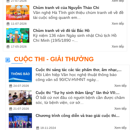
Xem tiếp
27-07-2026
Chùm tranh vẽ của Nguyễn Thảo Chi
Văn nghệ Hà Tĩnh giới thiệu chùm tranh vẽ về đề
tài cuộc sống quanh em...
Xem tiếp
11-07-2026
Chùm tranh vẽ về đề tài Bác Hồ
Kỷ niệm 136 năm Ngày sinh nhật Chủ tịch Hồ
Chí Minh (19/5/1890 –...
Xem tiếp
17-05-2026
CUỘC THI - GIẢI THƯỞNG
Cuộc thi sáng tác các tác phẩm thơ, âm nhạc,...
Hội Liên hiệp Văn học nghệ thuật thông báo
công văn số 90/CV-HVHNT ngày...
Xem tiếp
24-07-2026
Cuộc thi “Sự hy sinh thầm lặng” lần thứ VII:...
Ở bất cứ nơi đâu có người bệnh cần được chăm
sóc, từ bệnh viện, cơ sở...
Xem tiếp
21-07-2026
Chương trình công diễn và trao giải cuộc thi...
Xem tiếp
18-11-2024