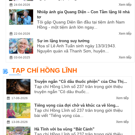
Xem tiếp
24-04-2026
Nhiếp ảnh gia Quang Diện – Con Tằm lặng lẽ nhả
tơ
Tôi gặp Quang Diện lần đầu tại tiệm ảnh Nam
Hồng - một tiệm ảnh lớn ngay...
Xem tiếp
22-04-2026
Sự im lặng trong suy tưởng
Họa sĩ Lê Anh Tuấn sinh ngày 13/3/1943.
Nguyên quán xã Thanh Sơn, huyện...
Xem tiếp
03-04-2025
TẠP CHÍ HỒNG LĨNH
Truyện ngắn “Cô dâu thuốc phiện” của Chu Thị...
Tạp chí Hồng Lĩnh số 237 trân trọng giới thiệu
truyện ngắn “Cô dâu thuốc...
Xem tiếp
17-06-2026
Tiếng vọng của đợi chờ và khúc ca về lòng...
Tạp chí Hồng Lĩnh số 237 trân trọng giới thiệu
bài viết “Tiếng vọng của...
Xem tiếp
13-06-2026
Hà Tĩnh với ba vùng “Bát Cảnh”
Tạp chí Hồng Lĩnh số 237 trân trọng giới thiệu