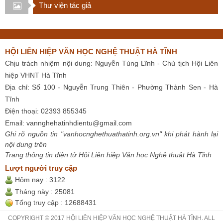
Thư viện tác giả
HỘI LIÊN HIỆP VĂN HỌC NGHỆ THUẬT HÀ TĨNH
Chịu trách nhiệm nội dung: Nguyễn Tùng Lĩnh - Chủ tịch Hội Liên
hiệp VHNT Hà Tĩnh
Địa chỉ: Số 100 - Nguyễn Trung Thiên - Phường Thành Sen - Hà
Tĩnh
Điện thoại: 02393 855345
Email:
vannghehatinhdientu@gmail.com
Ghi rõ nguồn tin "vanhocnghethuathatinh.org.vn" khi phát hành lại
nội dung trên
Trang thông tin điện tử Hội Liên hiệp Văn học Nghệ thuật Hà Tĩnh
Lượt người truy cập
Hôm nay :
3122
Tháng này :
25081
Tổng truy cập :
12688431
COPYRIGHT © 2017 HỘI LIÊN HIỆP VĂN HỌC NGHỆ THUẬT HÀ TĨNH. ALL