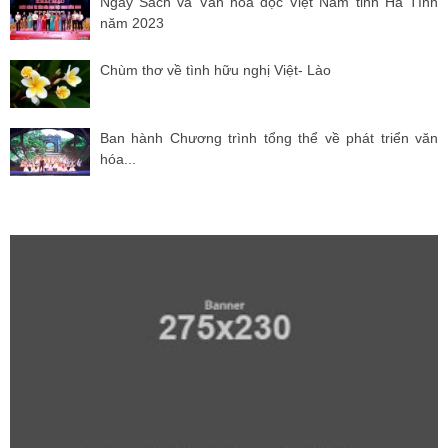
Ngày Sách và Văn hóa đọc Việt Nam tỉnh Hà Tĩnh
năm 2023
Chùm thơ về tình hữu nghị Việt- Lào
Ban hành Chương trình tổng thể về phát triển văn
hóa...