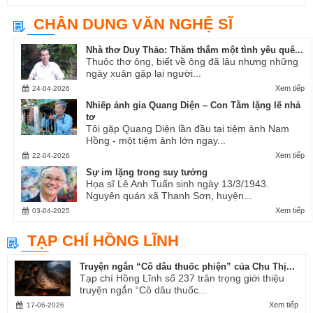
CHÂN DUNG VĂN NGHỆ SĨ
Nhà thơ Duy Thảo: Thăm thẳm một tình yêu quê...
Thuộc thơ ông, biết về ông đã lâu nhưng những
ngày xuân gặp lại người...
Xem tiếp
24-04-2026
Nhiếp ảnh gia Quang Diện – Con Tằm lặng lẽ nhả
tơ
Tôi gặp Quang Diện lần đầu tại tiệm ảnh Nam
Hồng - một tiệm ảnh lớn ngay...
Xem tiếp
22-04-2026
Sự im lặng trong suy tưởng
Họa sĩ Lê Anh Tuấn sinh ngày 13/3/1943.
Nguyên quán xã Thanh Sơn, huyện...
Xem tiếp
03-04-2025
TẠP CHÍ HỒNG LĨNH
Truyện ngắn “Cô dâu thuốc phiện” của Chu Thị...
Tạp chí Hồng Lĩnh số 237 trân trọng giới thiệu
truyện ngắn “Cô dâu thuốc...
Xem tiếp
17-06-2026