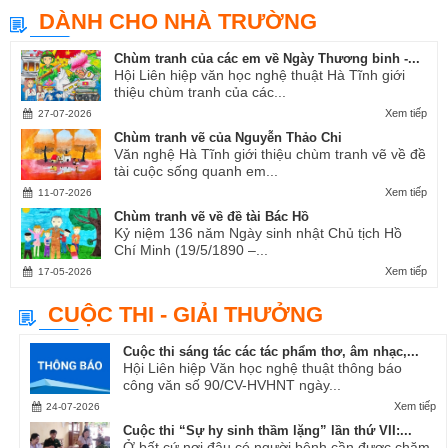
DÀNH CHO NHÀ TRƯỜNG
Chùm tranh của các em về Ngày Thương binh -...
Hội Liên hiệp văn học nghệ thuật Hà Tĩnh giới
thiệu chùm tranh của các...
Xem tiếp
27-07-2026
Chùm tranh vẽ của Nguyễn Thảo Chi
Văn nghệ Hà Tĩnh giới thiệu chùm tranh vẽ về đề
tài cuộc sống quanh em...
Xem tiếp
11-07-2026
Chùm tranh vẽ về đề tài Bác Hồ
Kỷ niệm 136 năm Ngày sinh nhật Chủ tịch Hồ
Chí Minh (19/5/1890 –...
Xem tiếp
17-05-2026
CUỘC THI - GIẢI THƯỞNG
Cuộc thi sáng tác các tác phẩm thơ, âm nhạc,...
Hội Liên hiệp Văn học nghệ thuật thông báo
công văn số 90/CV-HVHNT ngày...
Xem tiếp
24-07-2026
Cuộc thi “Sự hy sinh thầm lặng” lần thứ VII:...
Ở bất cứ nơi đâu có người bệnh cần được chăm