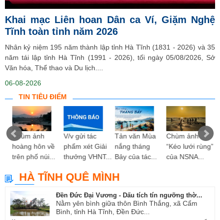
Khai mạc Liên hoan Dân ca Ví, Giặm Nghệ
Tĩnh toàn tỉnh năm 2026
Nhân kỷ niệm 195 năm thành lập tỉnh Hà Tĩnh (1831 - 2026) và 35
năm tái lập tỉnh Hà Tĩnh (1991 - 2026), tối ngày 05/08/2026, Sở
Văn hóa, Thể thao và Du lịch....
06-08-2026
TIN TIÊU ĐIỂM
 hy
Chùm ảnh
V/v gửi tác
Tản văn Mùa
Chùm ảnh
ng”
hoàng hôn về
phẩm xét Giải
nắng tháng
“Kéo lưới rùng”
trên phố núi...
thưởng VHNT...
Bảy của tác...
của NSNA...
HÀ TĨNH QUÊ MÌNH
Đền Đức Đại Vương - Dấu tích tín ngưỡng thờ...
Nằm yên bình giữa thôn Bình Thắng, xã Cẩm
Bình, tỉnh Hà Tĩnh, Đền Đức...