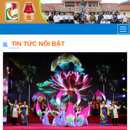
TIN TỨC NỔI BẬT