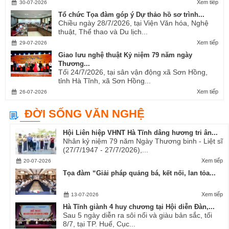
Xem tiếp
30-07-2026
Tổ chức Tọa đàm góp ý Dự thảo hồ sơ trình...
Chiều ngày 28/7/2026, tại Viện Văn hóa, Nghệ
thuật, Thể thao và Du lịch...
Xem tiếp
29-07-2026
Giao lưu nghệ thuật Kỷ niệm 79 năm ngày
Thương...
Tối 24/7/2026, tại sân vận động xã Sơn Hồng,
tỉnh Hà Tĩnh, xã Sơn Hồng...
Xem tiếp
26-07-2026
ĐỜI SỐNG VĂN NGHỆ
Hội Liên hiệp VHNT Hà Tĩnh dâng hương tri ân...
Nhân kỷ niệm 79 năm Ngày Thương binh - Liệt sĩ
(27/7/1947 - 27/7/2026),...
Xem tiếp
20-07-2026
Tọa đàm “Giải pháp quảng bá, kết nối, lan tỏa...
Xem tiếp
13-07-2026
Hà Tĩnh giành 4 huy chương tại Hội diễn Đàn,...
Sau 5 ngày diễn ra sôi nổi và giàu bản sắc, tối
8/7, tại TP. Huế, Cục...