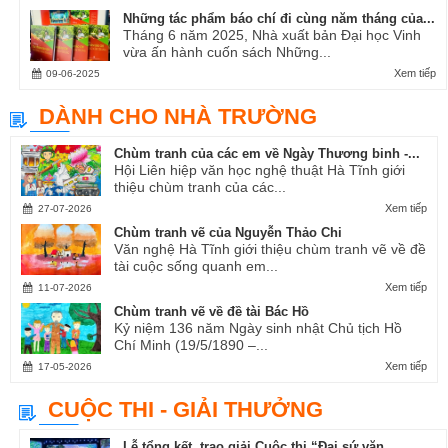
Những tác phẩm báo chí đi cùng năm tháng của...
Tháng 6 năm 2025, Nhà xuất bản Đại học Vinh
vừa ấn hành cuốn sách Những...
Xem tiếp
09-06-2025
DÀNH CHO NHÀ TRƯỜNG
Chùm tranh của các em về Ngày Thương binh -...
Hội Liên hiệp văn học nghệ thuật Hà Tĩnh giới
thiệu chùm tranh của các...
Xem tiếp
27-07-2026
Chùm tranh vẽ của Nguyễn Thảo Chi
Văn nghệ Hà Tĩnh giới thiệu chùm tranh vẽ về đề
tài cuộc sống quanh em...
Xem tiếp
11-07-2026
Chùm tranh vẽ về đề tài Bác Hồ
Kỷ niệm 136 năm Ngày sinh nhật Chủ tịch Hồ
Chí Minh (19/5/1890 –...
Xem tiếp
17-05-2026
CUỘC THI - GIẢI THƯỞNG
Lễ tổng kết, trao giải Cuộc thi “Đại sứ văn...