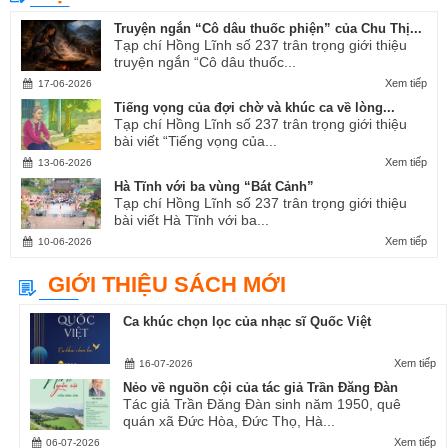
Truyện ngắn “Cô dâu thuốc phiện” của Chu Thị...
Tạp chí Hồng Lĩnh số 237 trân trọng giới thiệu
truyện ngắn “Cô dâu thuốc...
Xem tiếp
17-06-2026
Tiếng vọng của đợi chờ và khúc ca về lòng...
Tạp chí Hồng Lĩnh số 237 trân trọng giới thiệu
bài viết “Tiếng vọng của...
Xem tiếp
13-06-2026
Hà Tĩnh với ba vùng “Bát Cảnh”
Tạp chí Hồng Lĩnh số 237 trân trọng giới thiệu
bài viết Hà Tĩnh với ba...
Xem tiếp
10-06-2026
GIỚI THIỆU SÁCH MỚI
Ca khúc chọn lọc của nhạc sĩ Quốc Việt
Xem tiếp
16-07-2026
Nẻo về nguồn cội của tác giả Trần Đăng Đàn
Tác giả Trần Đăng Đàn sinh năm 1950, quê
quán xã Đức Hòa, Đức Thọ, Hà...
Xem tiếp
06-07-2026