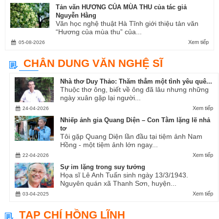
Tản văn HƯƠNG CỦA MÙA THU của tác giả
Nguyễn Hằng
Văn học nghệ thuật Hà Tĩnh giới thiệu tản văn
“Hương của mùa thu” của...
Xem tiếp
05-08-2026
CHÂN DUNG VĂN NGHỆ SĨ
Nhà thơ Duy Thảo: Thăm thẳm một tình yêu quê...
Thuộc thơ ông, biết về ông đã lâu nhưng những
ngày xuân gặp lại người...
Xem tiếp
24-04-2026
Nhiếp ảnh gia Quang Diện – Con Tằm lặng lẽ nhả
tơ
Tôi gặp Quang Diện lần đầu tại tiệm ảnh Nam
Hồng - một tiệm ảnh lớn ngay...
Xem tiếp
22-04-2026
Sự im lặng trong suy tưởng
Họa sĩ Lê Anh Tuấn sinh ngày 13/3/1943.
Nguyên quán xã Thanh Sơn, huyện...
Xem tiếp
03-04-2025
TẠP CHÍ HỒNG LĨNH