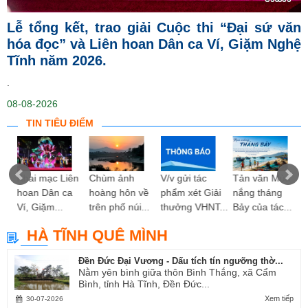
Lễ tổng kết, trao giải Cuộc thi “Đại sứ văn
hóa đọc” và Liên hoan Dân ca Ví, Giặm Nghệ
Tĩnh năm 2026.
.
08-08-2026
TIN TIÊU ĐIỂM
ng
Khai mạc Liên
Chùm ảnh
V/v gửi tác
Tản văn Mùa
hoan Dân ca
hoàng hôn về
phẩm xét Giải
nắng tháng
Ví, Giặm...
trên phố núi...
thưởng VHNT...
Bảy của tác...
HÀ TĨNH QUÊ MÌNH
Đền Đức Đại Vương - Dấu tích tín ngưỡng thờ...
Nằm yên bình giữa thôn Bình Thắng, xã Cẩm
Bình, tỉnh Hà Tĩnh, Đền Đức...
Xem tiếp
30-07-2026