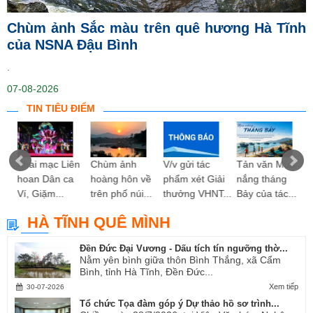
Chùm ảnh Sắc màu trên quê hương Hà Tĩnh
của NSNA Đậu Bình
.
07-08-2026
TIN TIÊU ĐIỂM
ng
Khai mạc Liên
Chùm ảnh
V/v gửi tác
Tản văn Mùa
hoan Dân ca
hoàng hôn về
phẩm xét Giải
nắng tháng
Ví, Giặm...
trên phố núi...
thưởng VHNT...
Bảy của tác...
HÀ TĨNH QUÊ MÌNH
Đền Đức Đại Vương - Dấu tích tín ngưỡng thờ...
Nằm yên bình giữa thôn Bình Thắng, xã Cẩm
Bình, tỉnh Hà Tĩnh, Đền Đức...
Xem tiếp
30-07-2026
Tổ chức Tọa đàm góp ý Dự thảo hồ sơ trình...