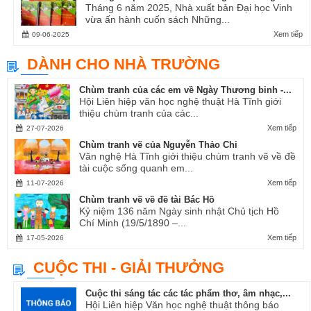
Tháng 6 năm 2025, Nhà xuất bản Đại học Vinh
vừa ấn hành cuốn sách Những...
Xem tiếp
09-06-2025
DÀNH CHO NHÀ TRƯỜNG
Chùm tranh của các em về Ngày Thương binh -...
Hội Liên hiệp văn học nghệ thuật Hà Tĩnh giới
thiệu chùm tranh của các...
Xem tiếp
27-07-2026
Chùm tranh vẽ của Nguyễn Thảo Chi
Văn nghệ Hà Tĩnh giới thiệu chùm tranh vẽ về đề
tài cuộc sống quanh em...
Xem tiếp
11-07-2026
Chùm tranh vẽ về đề tài Bác Hồ
Kỷ niệm 136 năm Ngày sinh nhật Chủ tịch Hồ
Chí Minh (19/5/1890 –...
Xem tiếp
17-05-2026
CUỘC THI - GIẢI THƯỞNG
Cuộc thi sáng tác các tác phẩm thơ, âm nhạc,...
Hội Liên hiệp Văn học nghệ thuật thông báo