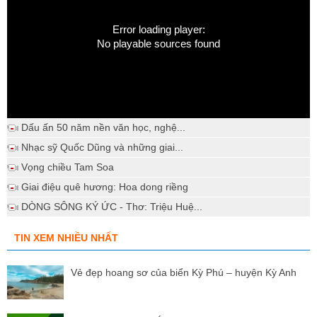
Error loading player:
No playable sources found
Dấu ấn 50 năm nền văn học, nghệ...
Nhạc sỹ Quốc Dũng và những giai...
Vọng chiều Tam Soa
Giai điệu quê hương: Hoa dong riềng
DÒNG SÔNG KÝ ỨC - Thơ: Triệu Huệ...
TIN XEM NHIỀU NHẤT
Vẻ đẹp hoang sơ của biển Kỳ Phú – huyện Kỳ Anh