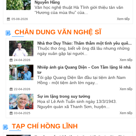
Nguyễn Hằng
Văn học nghệ thuật Hà Tĩnh giới thiệu tản văn
“Hương của mùa thu” của...
Xem tiếp
05-08-2026
CHÂN DUNG VĂN NGHỆ SĨ
Nhà thơ Duy Thảo: Thăm thẳm một tình yêu quê...
Thuộc thơ ông, biết về ông đã lâu nhưng những
ngày xuân gặp lại người...
Xem tiếp
24-04-2026
Nhiếp ảnh gia Quang Diện – Con Tằm lặng lẽ nhả
tơ
Tôi gặp Quang Diện lần đầu tại tiệm ảnh Nam
Hồng - một tiệm ảnh lớn ngay...
Xem tiếp
22-04-2026
Sự im lặng trong suy tưởng
Họa sĩ Lê Anh Tuấn sinh ngày 13/3/1943.
Nguyên quán xã Thanh Sơn, huyện...
Xem tiếp
03-04-2025
TẠP CHÍ HỒNG LĨNH