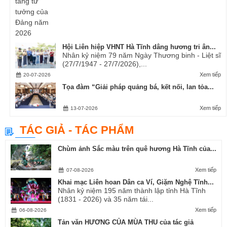
Hội Liên hiệp VHNT Hà Tĩnh dâng hương tri ân...
Nhân kỷ niệm 79 năm Ngày Thương binh - Liệt sĩ
(27/7/1947 - 27/7/2026),...
Xem tiếp
20-07-2026
Tọa đàm “Giải pháp quảng bá, kết nối, lan tỏa...
Xem tiếp
13-07-2026
TÁC GIẢ - TÁC PHẨM
Chùm ảnh Sắc màu trên quê hương Hà Tĩnh của...
Xem tiếp
07-08-2026
Khai mạc Liên hoan Dân ca Ví, Giặm Nghệ Tĩnh...
Nhân kỷ niệm 195 năm thành lập tỉnh Hà Tĩnh
(1831 - 2026) và 35 năm tái...
Xem tiếp
06-08-2026
Tản văn HƯƠNG CỦA MÙA THU của tác giả