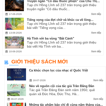
Truyện ngắn “Cô dâu thuốc phiện” của Chu Thị...
Tạp chí Hồng Lĩnh số 237 trân trọng giới thiệu
truyện ngắn “Cô dâu thuốc...
Xem tiếp
17-06-2026
Tiếng vọng của đợi chờ và khúc ca về lòng...
Tạp chí Hồng Lĩnh số 237 trân trọng giới thiệu
bài viết “Tiếng vọng của...
Xem tiếp
13-06-2026
Hà Tĩnh với ba vùng “Bát Cảnh”
Tạp chí Hồng Lĩnh số 237 trân trọng giới thiệu
bài viết Hà Tĩnh với ba...
Xem tiếp
10-06-2026
GIỚI THIỆU SÁCH MỚI
Ca khúc chọn lọc của nhạc sĩ Quốc Việt
Xem tiếp
16-07-2026
Nẻo về nguồn cội của tác giả Trần Đăng Đàn
Tác giả Trần Đăng Đàn sinh năm 1950, quê
quán xã Đức Hòa, Đức Thọ, Hà...
Xem tiếp
06-07-2026
Những tác phẩm báo chí đi cùng năm tháng của...