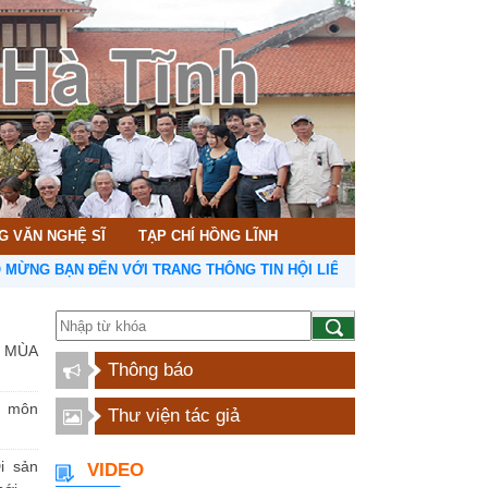
G VĂN NGHỆ SĨ
TẠP CHÍ HỒNG LĨNH
 BẠN ĐẾN VỚI TRANG THÔNG TIN HỘI LIÊN HIỆP VĂN HỌC NGHỆ TH
 MÙA
Thông báo
n môn
Thư viện tác giả
i sản
VIDEO