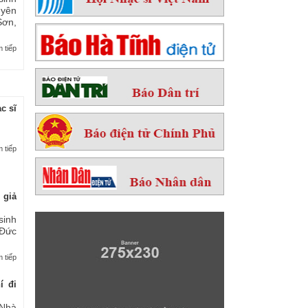
yên
ơn,
 tiếp
c sĩ
 tiếp
 giả
sinh
 Đức
 tiếp
í đi
Nhà