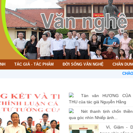
ÌNH
TÁC GIẢ - TÁC PHẨM
ĐỜI SỐNG VĂN NGHỆ
CHÂN DUN
CHÀO MỪNG
Tản văn HƯƠNG CỦA
THU của tác giả Nguyễn Hằng
Nét thanh tịnh chốn thiề
qua góc nhìn Nhiếp ảnh...
Ví, Giặm - D