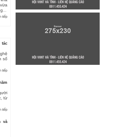
 vừa
...
 tiếp
 tác
nghệ
n số
 tiếp
thầm
gười
, từ
 tiếp
n và