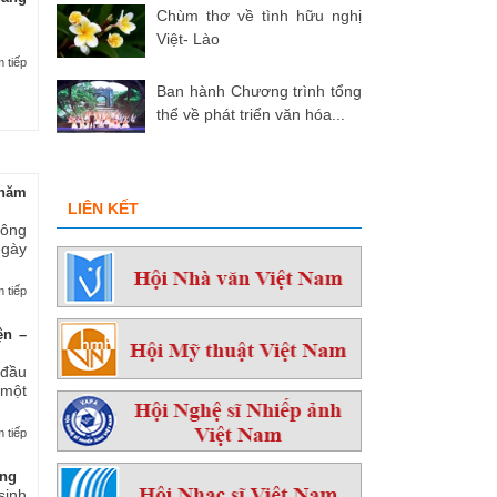
Chùm thơ về tình hữu nghị
Việt- Lào
 tiếp
Ban hành Chương trình tổng
thể về phát triển văn hóa...
hăm
LIÊN KẾT
 ông
ngày
 tiếp
ện –
 đầu
 một
 tiếp
ởng
sinh