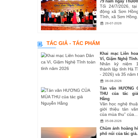
79 năm ngày Thươn
Tối 24/7/2026, tạ
động xã Sơn Hồng
Tĩnh, xã Sơn Hồng.
26-07-2026
TÁC GIẢ - TÁC PHẨM
Khai mạc Liên ho
Ví, Giặm Nghệ Tĩnh.
Nhân kỷ niệm 
thành lập tỉnh Hà 
- 2026) và 35 năm tá
06-08-2026
Tản văn HƯƠNG 
THU của tác gi
Hằng
Văn học nghệ thuậ
giới thiệu tản v
của mùa thu” của...
05-08-2026
Chùm ảnh hoàng hô
phố núi của tác giả.