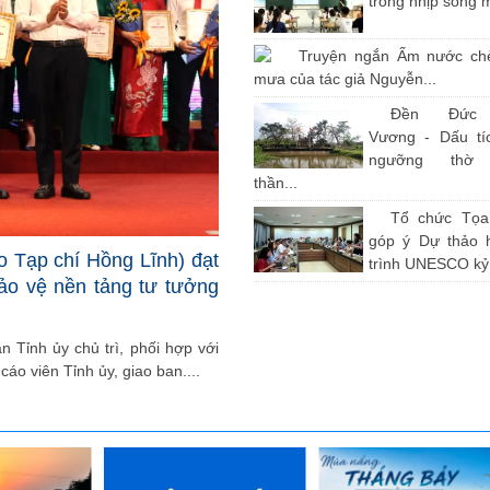
trong nhịp sống 
Truyện ngắn Ấm nước ch
mưa của tác giả Nguyễn...
Đền Đức
Vương - Dấu tíc
ngưỡng thờ
thần...
Tổ chức Tọ
góp ý Dự thảo 
o Tạp chí Hồng Lĩnh) đạt
trình UNESCO kỷ.
bảo vệ nền tảng tư tưởng
 Tỉnh ủy chủ trì, phối hợp với
cáo viên Tỉnh ủy, giao ban....