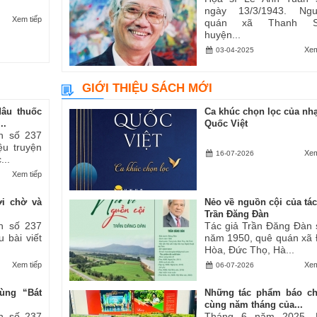
ngày 13/3/1943. Ngu
Xem tiếp
quán xã Thanh S
huyện...
Xem
03-04-2025
GIỚI THIỆU SÁCH MỚI
dâu thuốc
Ca khúc chọn lọc của nhạ
..
Quốc Việt
h số 237
iệu truyện
Xem
16-07-2026
...
Xem tiếp
ợi chờ và
Nẻo về nguồn cội của tác
Trần Đăng Đàn
h số 237
Tác giả Trần Đăng Đàn 
u bài viết
năm 1950, quê quán xã
Hòa, Đức Thọ, Hà...
Xem tiếp
Xem
06-07-2026
ùng “Bát
Những tác phẩm báo ch
cùng năm tháng của...
h số 237
Tháng 6 năm 2025, 