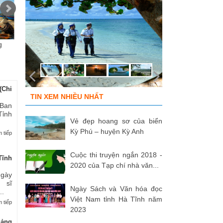
g
Chùm ảnh “Kéo lưới rùng”
ĐỒNG ĐỘI ƠI, CÁC ANH ĐÃ
Tù
của NSNA...
TRỞ VỀ!
củ
(Chi
TIN XEM NHIỀU NHẤT
 Ban
Tỉnh
Vẻ đẹp hoang sơ của biển
Kỳ Phú – huyện Kỳ Anh
 tiếp
Cuộc thi truyện ngắn 2018 -
Tĩnh
2020 của Tạp chí nhà văn...
Ngày
 sĩ
Ngày Sách và Văn hóa đọc
..
Việt Nam tỉnh Hà Tĩnh năm
 tiếp
2023
uảng