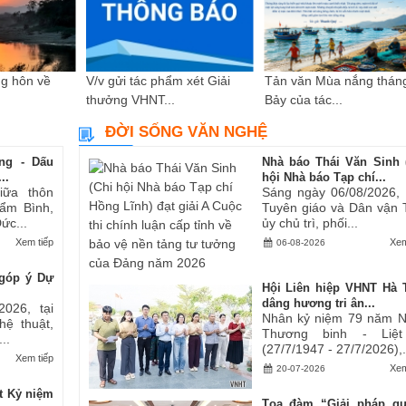
g hôn về
V/v gửi tác phẩm xét Giải
Tản văn Mùa nắng thán
thưởng VHNT...
Bảy của tác...
ĐỜI SỐNG VĂN NGHỆ
ng - Dấu
Nhà báo Thái Văn Sinh 
..
hội Nhà báo Tạp chí...
iữa thôn
Sáng ngày 06/08/2026,
ẩm Bình,
Tuyên giáo và Dân vận 
ức...
ủy chủ trì, phối...
Xem tiếp
Xem
06-08-2026
góp ý Dự
Hội Liên hiệp VHNT Hà 
dâng hương tri ân...
2026, tại
Nhân kỷ niệm 79 năm 
hệ thuật,
Thương binh - Liệt
..
(27/7/1947 - 27/7/2026),.
Xem tiếp
Xem
20-07-2026
t Kỷ niệm
Tọa đàm “Giải pháp q