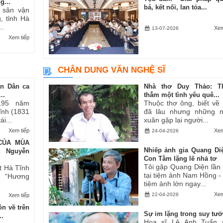
g...
bá, kết nối, lan tỏa...
i sân vận
, tỉnh Hà
..
Xem
13-07-2026
Xem tiếp
CHÂN DUNG VĂN NGHỆ SĨ
an Dân ca
Nhà thơ Duy Thảo: T
..
thẳm một tình yêu quê...
195 năm
Thuộc thơ ông, biết về
Tĩnh (1831
đã lâu nhưng những 
i...
xuân gặp lại người...
Xem tiếp
Xem
24-04-2026
CỦA MÙA
Nhiếp ảnh gia Quang Di
ả Nguyễn
Con Tằm lặng lẽ nhả tơ
Tôi gặp Quang Diện lần
t Hà Tĩnh
tại tiệm ảnh Nam Hồng -
ăn “Hương
tiệm ảnh lớn ngay...
Xem
22-04-2026
Xem tiếp
n về trên
Sự im lặng trong suy tư
..
Họa sĩ Lê Anh Tuấn 