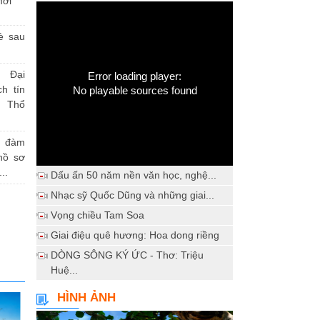
mới
è sau
 Đại
Error loading player:
h tín
No playable sources found
 Thổ
a đàm
hồ sơ
..
Dấu ấn 50 năm nền văn học, nghệ...
Nhạc sỹ Quốc Dũng và những giai...
Vọng chiều Tam Soa
Giai điệu quê hương: Hoa dong riềng
DÒNG SÔNG KÝ ỨC - Thơ: Triệu
Huệ...
HÌNH ẢNH