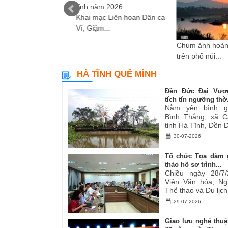
Khai mạc Liên hoan Dân ca
Ví, Giặm...
i sáng tác các tác
Chùm ảnh hoàn
ơ,...
trên phố núi...
HÀ TĨNH QUÊ MÌNH
Đền Đức Đại Vươ
tích tín ngưỡng thờ.
Nằm yên bình g
Bình Thắng, xã C
tỉnh Hà Tĩnh, Đền Đ
30-07-2026
Tổ chức Tọa đàm 
thảo hồ sơ trình...
Chiều ngày 28/7/
Viện Văn hóa, Ng
Thể thao và Du lịch.
29-07-2026
Giao lưu nghệ thuậ