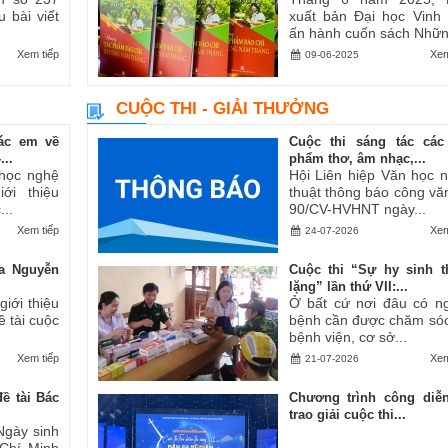
u bài viết
xuất bản Đại học Vinh
ấn hành cuốn sách Những
Xem tiếp
Xem
09-06-2025
CUỘC THI - GIẢI THƯỞNG
ác em về
Cuộc thi sáng tác các
..
phẩm thơ, âm nhạc,...
 học nghệ
Hội Liên hiệp Văn học 
ới thiệu
thuật thông báo công vă
..
90/CV-HVHNT ngày...
Xem tiếp
Xem
24-07-2026
a Nguyễn
Cuộc thi “Sự hy sinh 
lặng” lần thứ VII:...
iới thiệu
Ở bất cứ nơi đâu có n
ề tài cuộc
bệnh cần được chăm sóc
bệnh viện, cơ sở...
Xem tiếp
Xem
21-07-2026
ề tài Bác
Chương trình công diễ
trao giải cuộc thi...
Ngày sinh
 Chí Minh