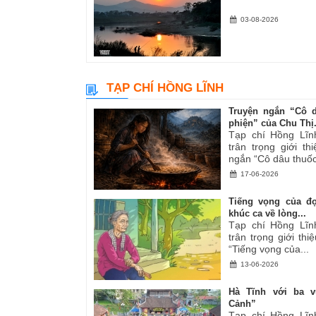
03-08-2026
TẠP CHÍ HỒNG LĨNH
Truyện ngắn “Cô 
phiện” của Chu Thị.
Tạp chí Hồng Lĩn
trân trọng giới th
ngắn “Cô dâu thuốc
17-06-2026
Tiếng vọng của đ
khúc ca về lòng...
Tạp chí Hồng Lĩn
trân trọng giới thiệ
“Tiếng vọng của...
13-06-2026
Hà Tĩnh với ba v
Cảnh”
Tạp chí Hồng Lĩn