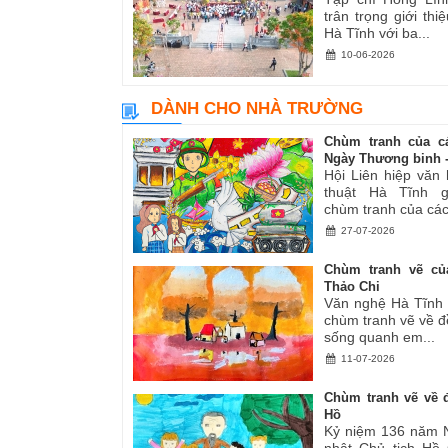
trân trọng giới thiệ
Hà Tĩnh với ba...
10-06-2026
DÀNH CHO NHÀ TRƯỜNG
Chùm tranh của c
Ngày Thương binh -.
Hội Liên hiệp văn
thuật Hà Tĩnh gi
chùm tranh của các.
27-07-2026
Chùm tranh vẽ củ
Thảo Chi
Văn nghệ Hà Tĩnh g
chùm tranh vẽ về đ
sống quanh em...
11-07-2026
Chùm tranh vẽ về đ
Hồ
Kỷ niệm 136 năm 
nhật Chủ tịch Hồ