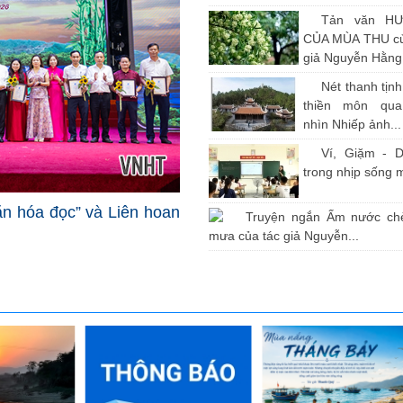
Tản văn H
CỦA MÙA THU củ
giả Nguyễn Hằng
Nét thanh tịn
thiền môn qu
nhìn Nhiếp ảnh...
Ví, Giặm - D
trong nhịp sống 
văn hóa đọc” và Liên hoan
Truyện ngắn Ấm nước ch
mưa của tác giả Nguyễn...