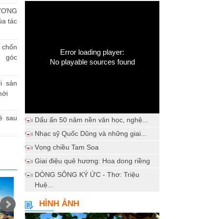
ƯƠNG
a tác
h chốn
Error loading player:
a góc
No playable sources found
i sản
mới
è sau
Dấu ấn 50 năm nền văn học, nghệ...
Nhạc sỹ Quốc Dũng và những giai...
Vọng chiều Tam Soa
Giai điệu quê hương: Hoa dong riềng
DÒNG SÔNG KÝ ỨC - Thơ: Triệu
Huệ...
HÌNH ẢNH