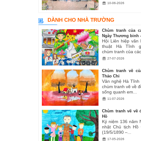
10-06-2026
DÀNH CHO NHÀ TRƯỜNG
Chùm tranh của c
Ngày Thương binh -.
Hội Liên hiệp văn
thuật Hà Tĩnh gi
chùm tranh của các.
27-07-2026
Chùm tranh vẽ củ
Thảo Chi
Văn nghệ Hà Tĩnh g
chùm tranh vẽ về đ
sống quanh em...
11-07-2026
Chùm tranh vẽ về đ
Hồ
Kỷ niệm 136 năm 
nhật Chủ tịch Hồ
(19/5/1890 –...
17-05-2026