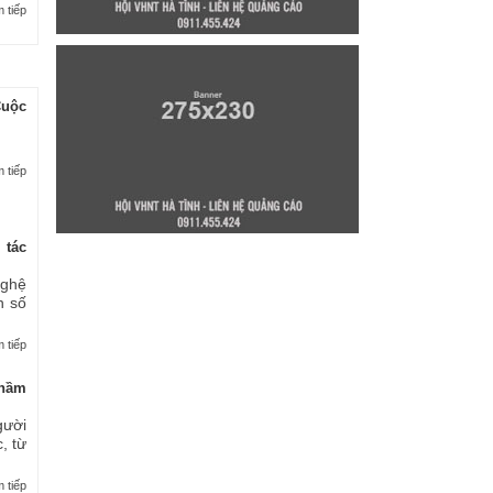
 tiếp
Cuộc
 tiếp
 tác
nghệ
n số
 tiếp
thầm
gười
, từ
 tiếp