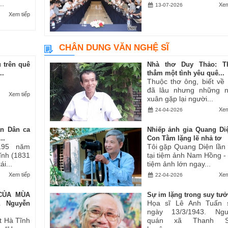
..
Xem
13-07-2026
Xem tiếp
CHÂN DUNG VĂN NGHỆ SĨ
 trên quê
Nhà thơ Duy Thảo: T
..
thẳm một tình yêu quê...
Thuộc thơ ông, biết về
đã lâu nhưng những 
Xem tiếp
xuân gặp lại người...
Xem
24-04-2026
an Dân ca
Nhiếp ảnh gia Quang Di
..
Con Tằm lặng lẽ nhả tơ
195 năm
Tôi gặp Quang Diện lần
Tĩnh (1831
tại tiệm ảnh Nam Hồng -
i...
tiệm ảnh lớn ngay...
Xem tiếp
Xem
22-04-2026
CỦA MÙA
Sự im lặng trong suy tư
Họa sĩ Lê Anh Tuấn 
ả Nguyễn
ngày 13/3/1943. Ngu
t Hà Tĩnh
quán xã Thanh S