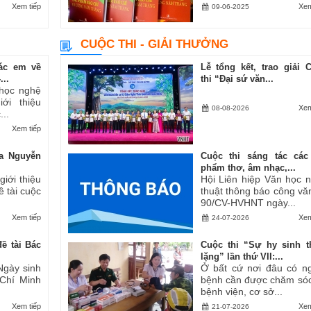
Xem tiếp
Xem
09-06-2025
CUỘC THI - GIẢI THƯỞNG
ác em về
Lễ tổng kết, trao giải 
..
thi “Đại sứ văn...
 học nghệ
ới thiệu
Xem
08-08-2026
..
Xem tiếp
a Nguyễn
Cuộc thi sáng tác các
phẩm thơ, âm nhạc,...
iới thiệu
Hội Liên hiệp Văn học 
ề tài cuộc
thuật thông báo công vă
90/CV-HVHNT ngày...
Xem tiếp
Xem
24-07-2026
ề tài Bác
Cuộc thi “Sự hy sinh 
lặng” lần thứ VII:...
Ngày sinh
Ở bất cứ nơi đâu có n
 Chí Minh
bệnh cần được chăm sóc
bệnh viện, cơ sở...
Xem tiếp
Xem
21-07-2026