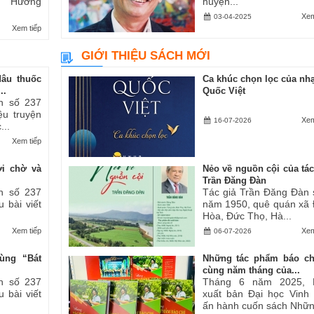
ăn “Hương
huyện...
Xem
03-04-2025
Xem tiếp
GIỚI THIỆU SÁCH MỚI
dâu thuốc
Ca khúc chọn lọc của nhạ
..
Quốc Việt
h số 237
iệu truyện
Xem
16-07-2026
...
Xem tiếp
ợi chờ và
Nẻo về nguồn cội của tác
Trần Đăng Đàn
h số 237
Tác giả Trần Đăng Đàn 
u bài viết
năm 1950, quê quán xã
Hòa, Đức Thọ, Hà...
Xem tiếp
Xem
06-07-2026
ùng “Bát
Những tác phẩm báo ch
cùng năm tháng của...
h số 237
Tháng 6 năm 2025, 
u bài viết
xuất bản Đại học Vinh
ấn hành cuốn sách Những