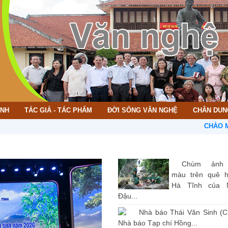
ÌNH
TÁC GIẢ - TÁC PHẨM
ĐỜI SỐNG VĂN NGHỆ
CHÂN DUN
CHÀO MỪNG BẠ
Chùm ảnh
màu trên quê 
Hà Tĩnh của 
Đậu...
Nhà báo Thái Văn Sinh (C
Nhà báo Tạp chí Hồng...