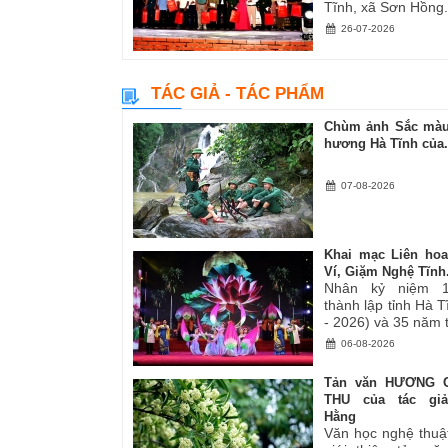
Tĩnh, xã Sơn Hồng.
26-07-2026
TÁC GIẢ - TÁC PHẨM
Chùm ảnh Sắc màu
hương Hà Tĩnh của.
07-08-2026
Khai mạc Liên ho
Ví, Giặm Nghệ Tĩnh.
Nhân kỷ niệm 
thành lập tỉnh Hà 
- 2026) và 35 năm tá
06-08-2026
Tản văn HƯƠNG 
THU của tác gi
Hằng
Văn học nghệ thuậ