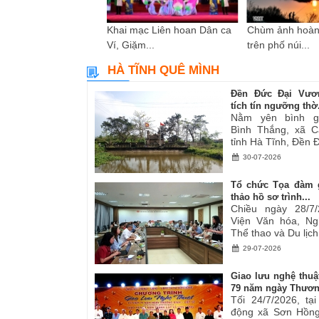
i sáng tác các tác
Khai mạc Liên hoan Dân ca
Chùm ảnh hoàn
ơ,...
Ví, Giặm...
trên phố núi...
HÀ TĨNH QUÊ MÌNH
Đền Đức Đại Vươ
tích tín ngưỡng thờ.
Nằm yên bình g
Bình Thắng, xã C
tỉnh Hà Tĩnh, Đền Đ
30-07-2026
Tổ chức Tọa đàm 
thảo hồ sơ trình...
Chiều ngày 28/7/
Viện Văn hóa, Ng
Thể thao và Du lịch.
29-07-2026
Giao lưu nghệ thuậ
79 năm ngày Thươn
Tối 24/7/2026, tạ
động xã Sơn Hồng