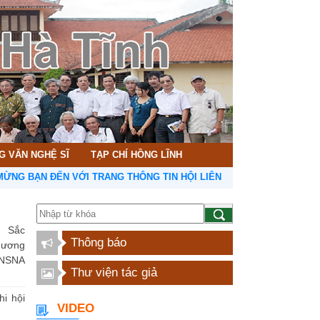
G VĂN NGHỆ SĨ
TẠP CHÍ HỒNG LĨNH
N ĐẾN VỚI TRANG THÔNG TIN HỘI LIÊN HIỆP VĂN HỌC NGHỆ THUẬT 
 Sắc
Thông báo
hương
NSNA
Thư viện tác giả
hi hội
VIDEO