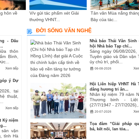
g hôn về
V/v gửi tác phẩm xét Giải
Tản văn Mùa nắng thán
thưởng VHNT...
Bảy của tác...
ĐỜI SỐNG VĂN NGHỆ
ng - Dấu
Nhà báo Thái Văn Sinh 
..
hội Nhà báo Tạp chí...
iữa thôn
Sáng ngày 06/08/2026,
ẩm Bình,
Tuyên giáo và Dân vận 
ức...
ủy chủ trì, phối...
Xem tiếp
Xem
06-08-2026
góp ý Dự
Hội Liên hiệp VHNT Hà 
dâng hương tri ân...
2026, tại
Nhân kỷ niệm 79 năm 
hệ thuật,
Thương binh - Liệt
..
(27/7/1947 - 27/7/2026),.
Xem tiếp
Xem
20-07-2026
t Kỷ niệm
Tọa đàm “Giải pháp q
g...
bá, kết nối, lan tỏa...
i sân vận
, tỉnh Hà