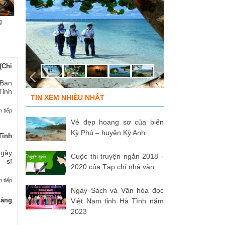
g
Chùm ảnh “Kéo lưới rùng”
ĐỒNG ĐỘI ƠI, CÁC ANH ĐÃ
Tù
của NSNA...
TRỞ VỀ!
củ
(Chi
 Ban
Tỉnh
TIN XEM NHIỀU NHẤT
 tiếp
Vẻ đẹp hoang sơ của biển
Kỳ Phú – huyện Kỳ Anh
Tĩnh
Ngày
Cuộc thi truyện ngắn 2018 -
 sĩ
2020 của Tạp chí nhà văn...
..
 tiếp
Ngày Sách và Văn hóa đọc
uảng
Việt Nam tỉnh Hà Tĩnh năm
2023