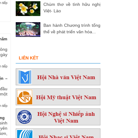
 tiếp
Chùm thơ về tình hữu nghị
Việt- Lào
Ban hành Chương trình tổng
thể về phát triển văn hóa...
hăm
 ông
ngày
LIÊN KẾT
 tiếp
ện –
 đầu
 một
 tiếp
ởng
sinh
yên
ơn,