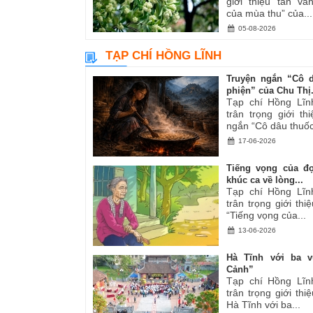
giới thiệu tản v
của mùa thu” của...
05-08-2026
TẠP CHÍ HỒNG LĨNH
Truyện ngắn “Cô 
phiện” của Chu Thị.
Tạp chí Hồng Lĩn
trân trọng giới th
ngắn “Cô dâu thuốc
17-06-2026
Tiếng vọng của đ
khúc ca về lòng...
Tạp chí Hồng Lĩn
trân trọng giới thiệ
“Tiếng vọng của...
13-06-2026
Hà Tĩnh với ba v
Cảnh”
Tạp chí Hồng Lĩn
trân trọng giới thiệ
Hà Tĩnh với ba...