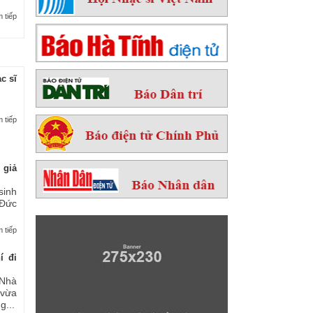
 tiếp
c sĩ
 tiếp
 giả
sinh
 Đức
 tiếp
í đi
Nhà
 vừa
...