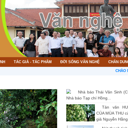
ÌNH
TÁC GIẢ - TÁC PHẨM
ĐỜI SỐNG VĂN NGHỆ
CHÂN DUN
CHÀO MỪNG BẠ
Nhà báo Thái Văn Sinh (C
Nhà báo Tạp chí Hồng...
Tản văn H
CỦA MÙA THU củ
giả Nguyễn Hằng