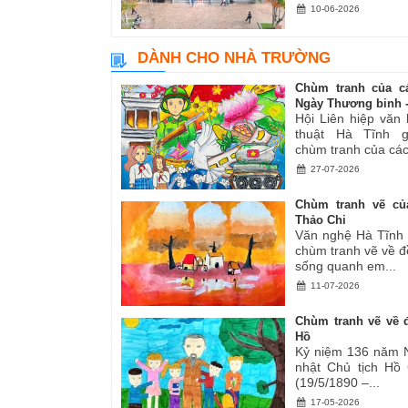
10-06-2026
DÀNH CHO NHÀ TRƯỜNG
Chùm tranh của c
Ngày Thương binh -.
Hội Liên hiệp văn
thuật Hà Tĩnh gi
chùm tranh của các.
27-07-2026
Chùm tranh vẽ củ
Thảo Chi
Văn nghệ Hà Tĩnh g
chùm tranh vẽ về đ
sống quanh em...
11-07-2026
Chùm tranh vẽ về đ
Hồ
Kỷ niệm 136 năm 
nhật Chủ tịch Hồ
(19/5/1890 –...
17-05-2026