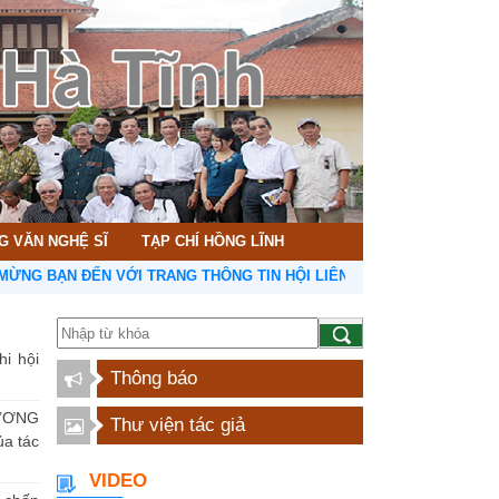
G VĂN NGHỆ SĨ
TẠP CHÍ HỒNG LĨNH
N ĐẾN VỚI TRANG THÔNG TIN HỘI LIÊN HIỆP VĂN HỌC NGHỆ THUẬT
hi hội
Thông báo
ƯƠNG
Thư viện tác giả
a tác
VIDEO