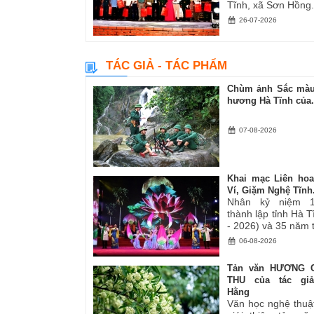
Tĩnh, xã Sơn Hồng.
26-07-2026
TÁC GIẢ - TÁC PHẨM
Chùm ảnh Sắc màu
hương Hà Tĩnh của.
07-08-2026
Khai mạc Liên ho
Ví, Giặm Nghệ Tĩnh.
Nhân kỷ niệm 
thành lập tỉnh Hà 
- 2026) và 35 năm tá
06-08-2026
Tản văn HƯƠNG 
THU của tác gi
Hằng
Văn học nghệ thuậ