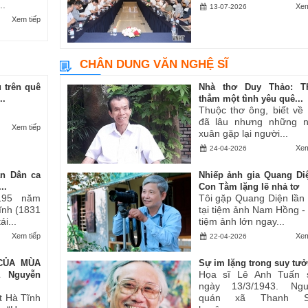
..
Xem
13-07-2026
Xem tiếp
CHÂN DUNG VĂN NGHỆ SĨ
 trên quê
Nhà thơ Duy Thảo: T
..
thẳm một tình yêu quê...
Thuộc thơ ông, biết về
đã lâu nhưng những 
Xem tiếp
xuân gặp lại người...
Xem
24-04-2026
an Dân ca
Nhiếp ảnh gia Quang Di
..
Con Tằm lặng lẽ nhả tơ
195 năm
Tôi gặp Quang Diện lần
Tĩnh (1831
tại tiệm ảnh Nam Hồng -
i...
tiệm ảnh lớn ngay...
Xem tiếp
Xem
22-04-2026
CỦA MÙA
Sự im lặng trong suy tư
Họa sĩ Lê Anh Tuấn 
ả Nguyễn
ngày 13/3/1943. Ngu
t Hà Tĩnh
quán xã Thanh S