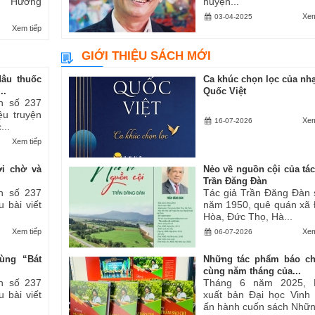
ăn “Hương
huyện...
Xem
03-04-2025
Xem tiếp
GIỚI THIỆU SÁCH MỚI
dâu thuốc
Ca khúc chọn lọc của nhạ
..
Quốc Việt
h số 237
iệu truyện
Xem
16-07-2026
...
Xem tiếp
ợi chờ và
Nẻo về nguồn cội của tác
Trần Đăng Đàn
h số 237
Tác giả Trần Đăng Đàn 
u bài viết
năm 1950, quê quán xã
Hòa, Đức Thọ, Hà...
Xem tiếp
Xem
06-07-2026
ùng “Bát
Những tác phẩm báo ch
cùng năm tháng của...
h số 237
Tháng 6 năm 2025, 
u bài viết
xuất bản Đại học Vinh
ấn hành cuốn sách Những