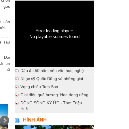
h chốn
a góc
i sản
mới
Error loading player:
No playable sources found
è sau
 Đại
h tín
 Thổ
Dấu ấn 50 năm nền văn học, nghệ...
Nhạc sỹ Quốc Dũng và những giai...
Vọng chiều Tam Soa
Giai điệu quê hương: Hoa dong riềng
DÒNG SÔNG KÝ ỨC - Thơ: Triệu
Huệ...
HÌNH ẢNH