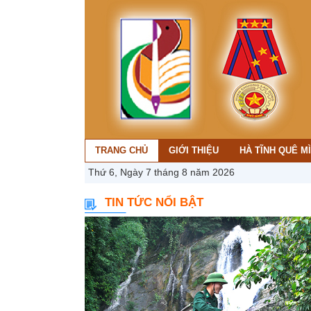
TRANG CHỦ
GIỚI THIỆU
HÀ TĨNH QUÊ M
Thứ 6, Ngày 7 tháng 8 năm 2026
TIN TỨC NỔI BẬT