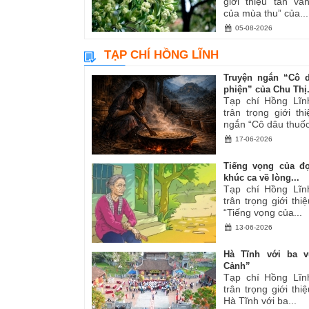
giới thiệu tản v
của mùa thu” của...
05-08-2026
TẠP CHÍ HỒNG LĨNH
Truyện ngắn “Cô 
phiện” của Chu Thị.
Tạp chí Hồng Lĩn
trân trọng giới th
ngắn “Cô dâu thuốc
17-06-2026
Tiếng vọng của đ
khúc ca về lòng...
Tạp chí Hồng Lĩn
trân trọng giới thiệ
“Tiếng vọng của...
13-06-2026
Hà Tĩnh với ba v
Cảnh”
Tạp chí Hồng Lĩn
trân trọng giới thiệ
Hà Tĩnh với ba...