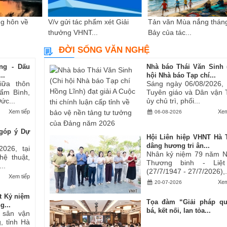
g hôn về
V/v gửi tác phẩm xét Giải
Tản văn Mùa nắng thán
thưởng VHNT...
Bảy của tác...
ĐỜI SỐNG VĂN NGHỆ
ng - Dấu
Nhà báo Thái Văn Sinh 
..
hội Nhà báo Tạp chí...
iữa thôn
Sáng ngày 06/08/2026,
ẩm Bình,
Tuyên giáo và Dân vận 
ức...
ủy chủ trì, phối...
Xem tiếp
Xem
06-08-2026
góp ý Dự
Hội Liên hiệp VHNT Hà 
dâng hương tri ân...
2026, tại
Nhân kỷ niệm 79 năm 
hệ thuật,
Thương binh - Liệt
..
(27/7/1947 - 27/7/2026),.
Xem tiếp
Xem
20-07-2026
t Kỷ niệm
Tọa đàm “Giải pháp q
g...
bá, kết nối, lan tỏa...
i sân vận
, tỉnh Hà