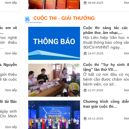
Xem tiếp
Xem
09-06-2025
CUỘC THI - GIẢI THƯỞNG
ác em về
Cuộc thi sáng tác các
..
phẩm thơ, âm nhạc,...
 học nghệ
Hội Liên hiệp Văn học 
ới thiệu
thuật thông báo công vă
..
90/CV-HVHNT ngày...
Xem tiếp
Xem
24-07-2026
a Nguyễn
Cuộc thi “Sự hy sinh 
lặng” lần thứ VII:...
iới thiệu
Ở bất cứ nơi đâu có n
ề tài cuộc
bệnh cần được chăm sóc
bệnh viện, cơ sở...
Xem tiếp
Xem
21-07-2026
ề tài Bác
Chương trình công diễ
trao giải cuộc thi...
Ngày sinh
 Chí Minh
Xem
18-11-2024
Xem tiếp