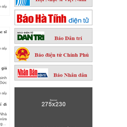
 tiếp
c sĩ
 tiếp
 giả
sinh
 Đức
 tiếp
í đi
Nhà
 vừa
...