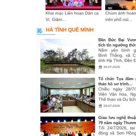
i sáng tác các tác
Khai mạc Liên hoan Dân ca
Chùm ảnh hoàn
ơ,...
Ví, Giặm...
trên phố núi...
HÀ TĨNH QUÊ MÌNH
Đền Đức Đại Vươ
tích tín ngưỡng thờ.
Nằm yên bình g
Bình Thắng, xã C
tỉnh Hà Tĩnh, Đền Đ
30-07-2026
Tổ chức Tọa đàm 
thảo hồ sơ trình...
Chiều ngày 28/7/
Viện Văn hóa, Ng
Thể thao và Du lịch.
29-07-2026
Giao lưu nghệ thuậ
79 năm ngày Thươn
Tối 24/7/2026, tạ
động xã Sơn Hồng