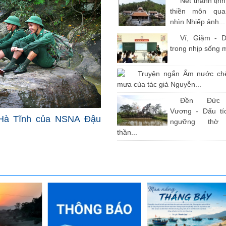
Nét thanh tịn
thiền môn qu
nhìn Nhiếp ảnh...
Ví, Giặm - D
trong nhịp sống 
Truyện ngắn Ấm nước ch
mưa của tác giả Nguyễn...
Đền Đức
Vương - Dấu tíc
Hà Tĩnh của NSNA Đậu
ngưỡng thờ
thần...