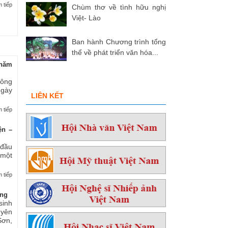
 tiếp
Chùm thơ về tình hữu nghị
Việt- Lào
Ban hành Chương trình tổng
thể về phát triển văn hóa...
hăm
 ông
ngày
LIÊN KẾT
 tiếp
ện –
 đầu
 một
 tiếp
ởng
sinh
yên
ơn,