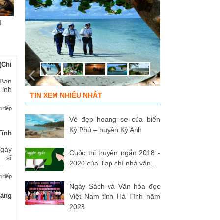
g
Chùm ảnh “Kéo lưới rùng”
ĐỒNG ĐỘI ƠI, CÁC ANH ĐÃ
Tù
của NSNA...
TRỞ VỀ!
củ
(Chi
 Ban
Tỉnh
TIN XEM NHIỀU NHẤT
 tiếp
Vẻ đẹp hoang sơ của biển
Kỳ Phú – huyện Kỳ Anh
Tĩnh
Ngày
Cuộc thi truyện ngắn 2018 -
 sĩ
2020 của Tạp chí nhà văn...
..
 tiếp
Ngày Sách và Văn hóa đọc
uảng
Việt Nam tỉnh Hà Tĩnh năm
2023