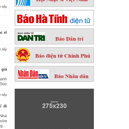
 tiếp
c sĩ
 tiếp
 giả
sinh
 Đức
 tiếp
í đi
Nhà
 vừa
...