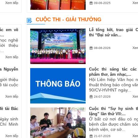
Xem tiếp
Xem
09-06-2025
CUỘC THI - GIẢI THƯỞNG
ác em về
Lễ tổng kết, trao giải 
..
thi “Đại sứ văn...
 học nghệ
ới thiệu
Xem
08-08-2026
..
Xem tiếp
a Nguyễn
Cuộc thi sáng tác các
phẩm thơ, âm nhạc,...
iới thiệu
Hội Liên hiệp Văn học 
ề tài cuộc
thuật thông báo công vă
90/CV-HVHNT ngày...
Xem tiếp
Xem
24-07-2026
ề tài Bác
Cuộc thi “Sự hy sinh 
lặng” lần thứ VII:...
Ngày sinh
Ở bất cứ nơi đâu có n
 Chí Minh
bệnh cần được chăm sóc
bệnh viện, cơ sở...
Xem tiếp
Xem
21-07-2026