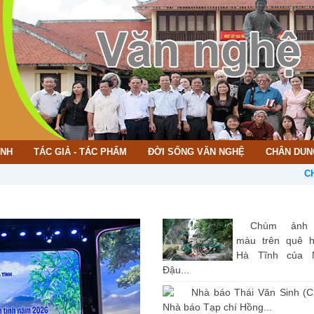
ÌNH
TÁC GIẢ - TÁC PHẨM
ĐỜI SỐNG VĂN NGHỆ
CHÂN DUN
CHÀO MỪN
Chùm ảnh
màu trên quê 
Hà Tĩnh của 
Đậu...
Nhà báo Thái Văn Sinh (C
Nhà báo Tạp chí Hồng...