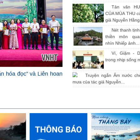
Tản văn H
CỦA MÙA THU củ
giả Nguyễn Hằng
Nét thanh tịn
thiền môn qu
nhìn Nhiếp ảnh...
Ví, Giặm - D
trong nhịp sống 
văn hóa đọc” và Liên hoan
Truyện ngắn Ấm nước ch
mưa của tác giả Nguyễn...