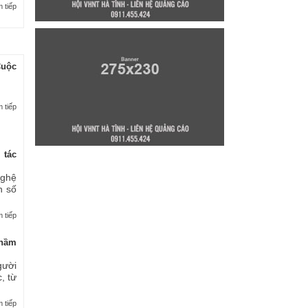
 tiếp
Cuộc
 tiếp
 tác
nghệ
n số
 tiếp
thầm
gười
, từ
 tiếp