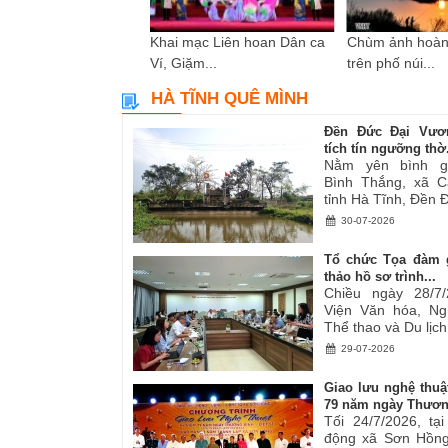
i sáng tác các tác
Khai mạc Liên hoan Dân ca
Chùm ảnh hoàn
ơ,...
Ví, Giặm...
trên phố núi...
HÀ TĨNH QUÊ MÌNH
Đền Đức Đại Vươ
tích tín ngưỡng thờ.
Nằm yên bình g
Bình Thắng, xã C
tỉnh Hà Tĩnh, Đền Đ
30-07-2026
Tổ chức Tọa đàm 
thảo hồ sơ trình...
Chiều ngày 28/7/
Viện Văn hóa, Ng
Thể thao và Du lịch.
29-07-2026
Giao lưu nghệ thuậ
79 năm ngày Thươn
Tối 24/7/2026, tạ
động xã Sơn Hồng