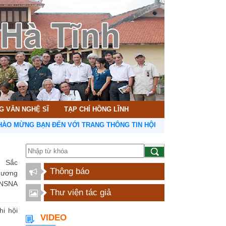
G VĂN NGHỆ SĨ
TẠP CHÍ HỒNG LĨNH
G BẠN ĐẾN VỚI TRANG THÔNG TIN HỘI LIÊN HIỆP VĂN HỌC NGHỆ T
 Sắc
Thông báo
hương
NSNA
Thư viện tác giả
hi hội
VIDEO