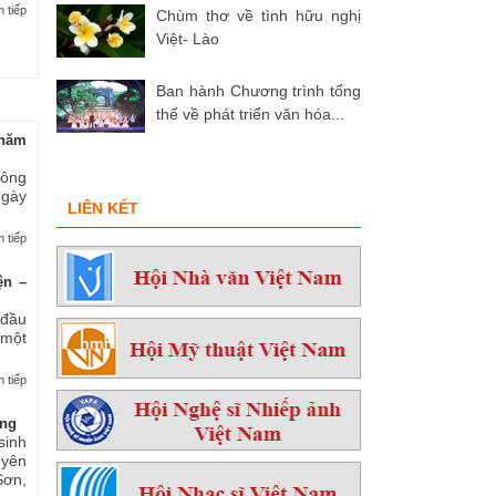
 tiếp
Chùm thơ về tình hữu nghị
Việt- Lào
Ban hành Chương trình tổng
thể về phát triển văn hóa...
hăm
 ông
ngày
LIÊN KẾT
 tiếp
ện –
 đầu
 một
 tiếp
ởng
sinh
yên
ơn,