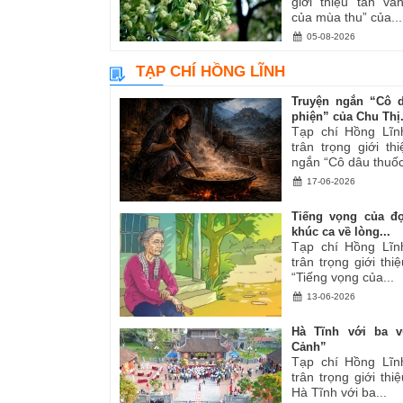
giới thiệu tản v
của mùa thu” của...
05-08-2026
TẠP CHÍ HỒNG LĨNH
Truyện ngắn “Cô 
phiện” của Chu Thị.
Tạp chí Hồng Lĩn
trân trọng giới th
ngắn “Cô dâu thuốc
17-06-2026
Tiếng vọng của đ
khúc ca về lòng...
Tạp chí Hồng Lĩn
trân trọng giới thiệ
“Tiếng vọng của...
13-06-2026
Hà Tĩnh với ba v
Cảnh”
Tạp chí Hồng Lĩn
trân trọng giới thiệ
Hà Tĩnh với ba...