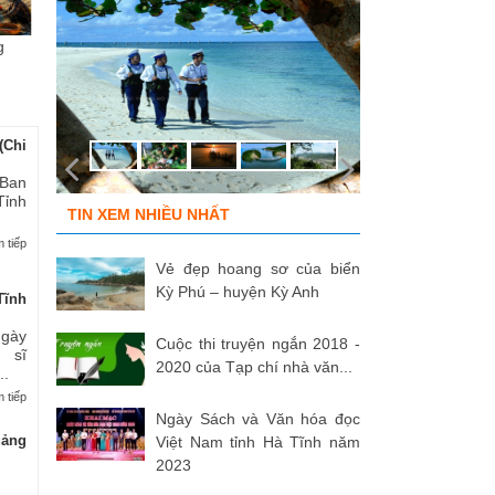
g
Chùm ảnh “Kéo lưới rùng”
ĐỒNG ĐỘI ƠI, CÁC ANH ĐÃ
Tù
của NSNA...
TRỞ VỀ!
củ
(Chi
 Ban
Tỉnh
TIN XEM NHIỀU NHẤT
 tiếp
Vẻ đẹp hoang sơ của biển
Kỳ Phú – huyện Kỳ Anh
Tĩnh
Ngày
Cuộc thi truyện ngắn 2018 -
 sĩ
2020 của Tạp chí nhà văn...
..
 tiếp
Ngày Sách và Văn hóa đọc
uảng
Việt Nam tỉnh Hà Tĩnh năm
2023