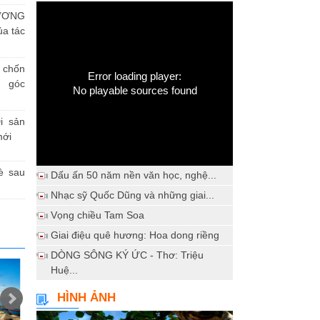
ƯƠNG
a tác
h chốn
Error loading player:
a góc
No playable sources found
i sản
mới
è sau
Dấu ấn 50 năm nền văn học, nghệ...
Nhạc sỹ Quốc Dũng và những giai...
Vọng chiều Tam Soa
Giai điệu quê hương: Hoa dong riềng
DÒNG SÔNG KÝ ỨC - Thơ: Triệu
Huệ...
HÌNH ẢNH