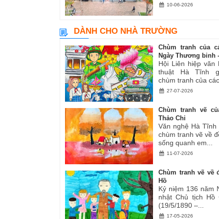
10-06-2026
DÀNH CHO NHÀ TRƯỜNG
Chùm tranh của c
Ngày Thương binh -.
Hội Liên hiệp văn
thuật Hà Tĩnh gi
chùm tranh của các.
27-07-2026
Chùm tranh vẽ củ
Thảo Chi
Văn nghệ Hà Tĩnh g
chùm tranh vẽ về đ
sống quanh em...
11-07-2026
Chùm tranh vẽ về đ
Hồ
Kỷ niệm 136 năm 
nhật Chủ tịch Hồ
(19/5/1890 –...
17-05-2026