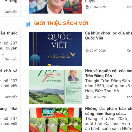
ăn “Hương
huyện...
Xem
03-04-2025
Xem tiếp
GIỚI THIỆU SÁCH MỚI
dâu thuốc
Ca khúc chọn lọc của nhạ
..
Quốc Việt
h số 237
iệu truyện
Xem
16-07-2026
...
Xem tiếp
ợi chờ và
Nẻo về nguồn cội của tác
Trần Đăng Đàn
h số 237
Tác giả Trần Đăng Đàn 
u bài viết
năm 1950, quê quán xã
Hòa, Đức Thọ, Hà...
Xem tiếp
Xem
06-07-2026
ùng “Bát
Những tác phẩm báo ch
cùng năm tháng của...
h số 237
Tháng 6 năm 2025, 
u bài viết
xuất bản Đại học Vinh
ấn hành cuốn sách Những