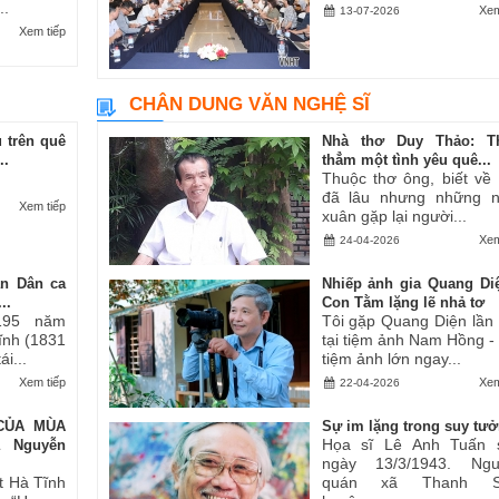
..
Xem
13-07-2026
Xem tiếp
CHÂN DUNG VĂN NGHỆ SĨ
 trên quê
Nhà thơ Duy Thảo: T
..
thẳm một tình yêu quê...
Thuộc thơ ông, biết về
đã lâu nhưng những 
Xem tiếp
xuân gặp lại người...
Xem
24-04-2026
an Dân ca
Nhiếp ảnh gia Quang Di
..
Con Tằm lặng lẽ nhả tơ
195 năm
Tôi gặp Quang Diện lần
Tĩnh (1831
tại tiệm ảnh Nam Hồng -
i...
tiệm ảnh lớn ngay...
Xem tiếp
Xem
22-04-2026
CỦA MÙA
Sự im lặng trong suy tư
Họa sĩ Lê Anh Tuấn 
ả Nguyễn
ngày 13/3/1943. Ngu
t Hà Tĩnh
quán xã Thanh S