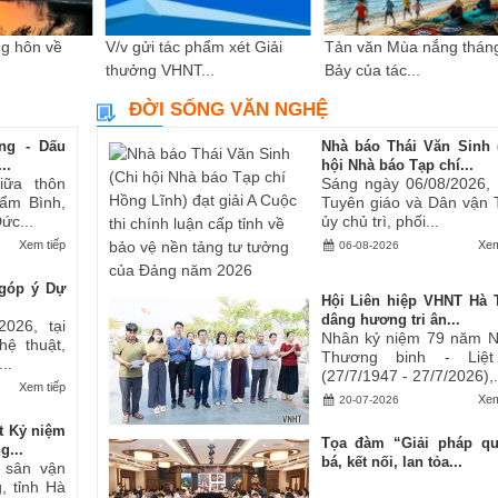
g hôn về
V/v gửi tác phẩm xét Giải
Tản văn Mùa nắng thán
thưởng VHNT...
Bảy của tác...
ĐỜI SỐNG VĂN NGHỆ
ng - Dấu
Nhà báo Thái Văn Sinh 
..
hội Nhà báo Tạp chí...
iữa thôn
Sáng ngày 06/08/2026,
ẩm Bình,
Tuyên giáo và Dân vận 
ức...
ủy chủ trì, phối...
Xem tiếp
Xem
06-08-2026
góp ý Dự
Hội Liên hiệp VHNT Hà 
dâng hương tri ân...
2026, tại
Nhân kỷ niệm 79 năm 
hệ thuật,
Thương binh - Liệt
..
(27/7/1947 - 27/7/2026),.
Xem tiếp
Xem
20-07-2026
t Kỷ niệm
Tọa đàm “Giải pháp q
g...
bá, kết nối, lan tỏa...
i sân vận
, tỉnh Hà