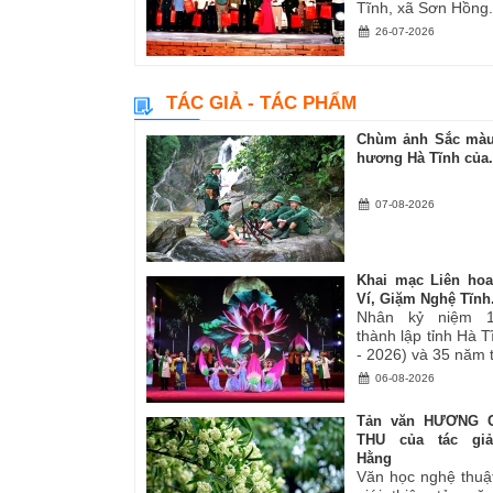
Tĩnh, xã Sơn Hồng.
26-07-2026
TÁC GIẢ - TÁC PHẨM
Chùm ảnh Sắc màu
hương Hà Tĩnh của.
07-08-2026
Khai mạc Liên ho
Ví, Giặm Nghệ Tĩnh.
Nhân kỷ niệm 
thành lập tỉnh Hà 
- 2026) và 35 năm tá
06-08-2026
Tản văn HƯƠNG 
THU của tác gi
Hằng
Văn học nghệ thuậ