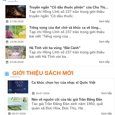
Truyện ngắn “Cô dâu thuốc phiện” của Chu Thị...
Tạp chí Hồng Lĩnh số 237 trân trọng giới thiệu
truyện ngắn “Cô dâu thuốc...
Xem tiếp
17-06-2026
Tiếng vọng của đợi chờ và khúc ca về lòng...
Tạp chí Hồng Lĩnh số 237 trân trọng giới thiệu
bài viết “Tiếng vọng của...
Xem tiếp
13-06-2026
Hà Tĩnh với ba vùng “Bát Cảnh”
Tạp chí Hồng Lĩnh số 237 trân trọng giới thiệu
bài viết Hà Tĩnh với ba...
Xem tiếp
10-06-2026
GIỚI THIỆU SÁCH MỚI
Ca khúc chọn lọc của nhạc sĩ Quốc Việt
Xem tiếp
16-07-2026
Nẻo về nguồn cội của tác giả Trần Đăng Đàn
Tác giả Trần Đăng Đàn sinh năm 1950, quê
quán xã Đức Hòa, Đức Thọ, Hà...
Xem tiếp
06-07-2026