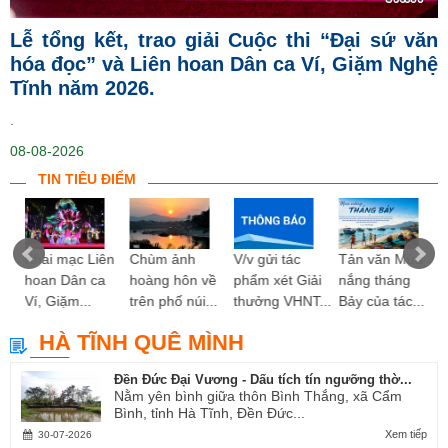
Lễ tổng kết, trao giải Cuộc thi “Đại sứ văn
hóa đọc” và Liên hoan Dân ca Ví, Giặm Nghệ
Tĩnh năm 2026.
.
08-08-2026
TIN TIÊU ĐIỂM
ng
Khai mạc Liên
Chùm ảnh
V/v gửi tác
Tản văn Mùa
hoan Dân ca
hoàng hôn về
phẩm xét Giải
nắng tháng
Ví, Giặm...
trên phố núi...
thưởng VHNT...
Bảy của tác...
HÀ TĨNH QUÊ MÌNH
Đền Đức Đại Vương - Dấu tích tín ngưỡng thờ...
Nằm yên bình giữa thôn Bình Thắng, xã Cẩm
Bình, tỉnh Hà Tĩnh, Đền Đức...
Xem tiếp
30-07-2026