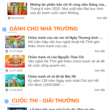
Những tác phẩm báo chí đi cùng năm tháng của...
Tháng 6 năm 2025, Nhà xuất bản Đại học Vinh
vừa ấn hành cuốn sách Những...
Xem tiếp
09-06-2025
DÀNH CHO NHÀ TRƯỜNG
Chùm tranh của các em về Ngày Thương binh -...
Hội Liên hiệp văn học nghệ thuật Hà Tĩnh giới
thiệu chùm tranh của các...
Xem tiếp
27-07-2026
Chùm tranh vẽ của Nguyễn Thảo Chi
Văn nghệ Hà Tĩnh giới thiệu chùm tranh vẽ về đề
tài cuộc sống quanh em...
Xem tiếp
11-07-2026
Chùm tranh vẽ về đề tài Bác Hồ
Kỷ niệm 136 năm Ngày sinh nhật Chủ tịch Hồ
Chí Minh (19/5/1890 –...
Xem tiếp
17-05-2026
CUỘC THI - GIẢI THƯỞNG
Lễ tổng kết, trao giải Cuộc thi “Đại sứ văn...