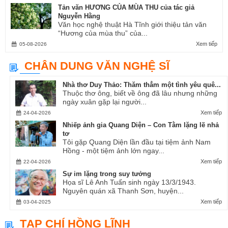
Tản văn HƯƠNG CỦA MÙA THU của tác giả
Nguyễn Hằng
Văn học nghệ thuật Hà Tĩnh giới thiệu tản văn
“Hương của mùa thu” của...
Xem tiếp
05-08-2026
CHÂN DUNG VĂN NGHỆ SĨ
Nhà thơ Duy Thảo: Thăm thẳm một tình yêu quê...
Thuộc thơ ông, biết về ông đã lâu nhưng những
ngày xuân gặp lại người...
Xem tiếp
24-04-2026
Nhiếp ảnh gia Quang Diện – Con Tằm lặng lẽ nhả
tơ
Tôi gặp Quang Diện lần đầu tại tiệm ảnh Nam
Hồng - một tiệm ảnh lớn ngay...
Xem tiếp
22-04-2026
Sự im lặng trong suy tưởng
Họa sĩ Lê Anh Tuấn sinh ngày 13/3/1943.
Nguyên quán xã Thanh Sơn, huyện...
Xem tiếp
03-04-2025
TẠP CHÍ HỒNG LĨNH