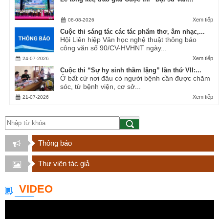
Xem tiếp
08-08-2026
Cuộc thi sáng tác các tác phẩm thơ, âm nhạc,...
Hội Liên hiệp Văn học nghệ thuật thông báo
công văn số 90/CV-HVHNT ngày...
Xem tiếp
24-07-2026
Cuộc thi “Sự hy sinh thầm lặng” lần thứ VII:...
Ở bất cứ nơi đâu có người bệnh cần được chăm
sóc, từ bệnh viện, cơ sở...
Xem tiếp
21-07-2026
Thông báo
Thư viện tác giả
VIDEO