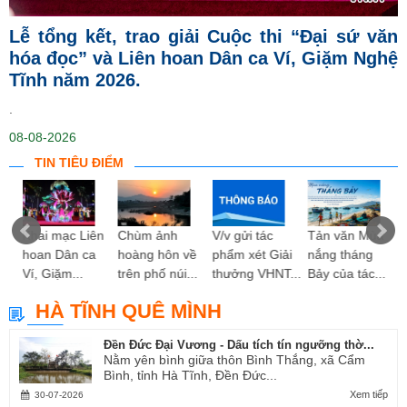
Lễ tổng kết, trao giải Cuộc thi “Đại sứ văn
hóa đọc” và Liên hoan Dân ca Ví, Giặm Nghệ
Tĩnh năm 2026.
.
08-08-2026
TIN TIÊU ĐIỂM
ng
Khai mạc Liên
Chùm ảnh
V/v gửi tác
Tản văn Mùa
hoan Dân ca
hoàng hôn về
phẩm xét Giải
nắng tháng
Ví, Giặm...
trên phố núi...
thưởng VHNT...
Bảy của tác...
HÀ TĨNH QUÊ MÌNH
Đền Đức Đại Vương - Dấu tích tín ngưỡng thờ...
Nằm yên bình giữa thôn Bình Thắng, xã Cẩm
Bình, tỉnh Hà Tĩnh, Đền Đức...
Xem tiếp
30-07-2026