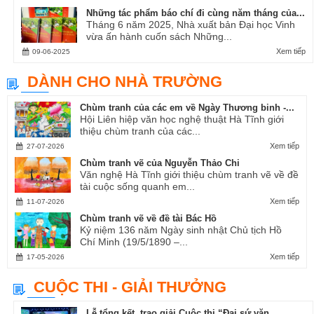
Những tác phẩm báo chí đi cùng năm tháng của...
Tháng 6 năm 2025, Nhà xuất bản Đại học Vinh
vừa ấn hành cuốn sách Những...
Xem tiếp
09-06-2025
DÀNH CHO NHÀ TRƯỜNG
Chùm tranh của các em về Ngày Thương binh -...
Hội Liên hiệp văn học nghệ thuật Hà Tĩnh giới
thiệu chùm tranh của các...
Xem tiếp
27-07-2026
Chùm tranh vẽ của Nguyễn Thảo Chi
Văn nghệ Hà Tĩnh giới thiệu chùm tranh vẽ về đề
tài cuộc sống quanh em...
Xem tiếp
11-07-2026
Chùm tranh vẽ về đề tài Bác Hồ
Kỷ niệm 136 năm Ngày sinh nhật Chủ tịch Hồ
Chí Minh (19/5/1890 –...
Xem tiếp
17-05-2026
CUỘC THI - GIẢI THƯỞNG
Lễ tổng kết, trao giải Cuộc thi “Đại sứ văn...