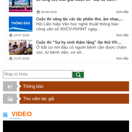
Xem tiếp
08-08-2026
Cuộc thi sáng tác các tác phẩm thơ, âm nhạc,...
Hội Liên hiệp Văn học nghệ thuật thông báo
công văn số 90/CV-HVHNT ngày...
Xem tiếp
24-07-2026
Cuộc thi “Sự hy sinh thầm lặng” lần thứ VII:...
Ở bất cứ nơi đâu có người bệnh cần được chăm
sóc, từ bệnh viện, cơ sở...
Xem tiếp
21-07-2026
Thông báo
Thư viện tác giả
VIDEO