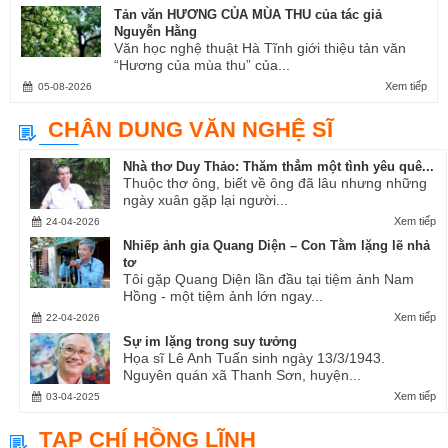
Tản văn HƯƠNG CỦA MÙA THU của tác giả
Nguyễn Hằng
Văn học nghệ thuật Hà Tĩnh giới thiệu tản văn
“Hương của mùa thu” của...
Xem tiếp
05-08-2026
CHÂN DUNG VĂN NGHỆ SĨ
Nhà thơ Duy Thảo: Thăm thẳm một tình yêu quê...
Thuộc thơ ông, biết về ông đã lâu nhưng những
ngày xuân gặp lại người...
Xem tiếp
24-04-2026
Nhiếp ảnh gia Quang Diện – Con Tằm lặng lẽ nhả
tơ
Tôi gặp Quang Diện lần đầu tại tiệm ảnh Nam
Hồng - một tiệm ảnh lớn ngay...
Xem tiếp
22-04-2026
Sự im lặng trong suy tưởng
Họa sĩ Lê Anh Tuấn sinh ngày 13/3/1943.
Nguyên quán xã Thanh Sơn, huyện...
Xem tiếp
03-04-2025
TẠP CHÍ HỒNG LĨNH