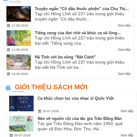
Truyện ngắn “Cô dâu thuốc phiện” của Chu Thị...
Tạp chí Hồng Lĩnh số 237 trân trọng giới thiệu
truyện ngắn “Cô dâu thuốc...
Xem tiếp
17-06-2026
Tiếng vọng của đợi chờ và khúc ca về lòng...
Tạp chí Hồng Lĩnh số 237 trân trọng giới thiệu
bài viết “Tiếng vọng của...
Xem tiếp
13-06-2026
Hà Tĩnh với ba vùng “Bát Cảnh”
Tạp chí Hồng Lĩnh số 237 trân trọng giới thiệu
bài viết Hà Tĩnh với ba...
Xem tiếp
10-06-2026
GIỚI THIỆU SÁCH MỚI
Ca khúc chọn lọc của nhạc sĩ Quốc Việt
Xem tiếp
16-07-2026
Nẻo về nguồn cội của tác giả Trần Đăng Đàn
Tác giả Trần Đăng Đàn sinh năm 1950, quê
quán xã Đức Hòa, Đức Thọ, Hà...
Xem tiếp
06-07-2026