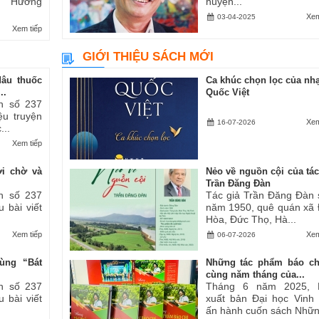
ăn “Hương
huyện...
Xem
03-04-2025
Xem tiếp
GIỚI THIỆU SÁCH MỚI
dâu thuốc
Ca khúc chọn lọc của nhạ
..
Quốc Việt
h số 237
iệu truyện
Xem
16-07-2026
...
Xem tiếp
ợi chờ và
Nẻo về nguồn cội của tác
Trần Đăng Đàn
h số 237
Tác giả Trần Đăng Đàn 
u bài viết
năm 1950, quê quán xã
Hòa, Đức Thọ, Hà...
Xem tiếp
Xem
06-07-2026
ùng “Bát
Những tác phẩm báo ch
cùng năm tháng của...
h số 237
Tháng 6 năm 2025, 
u bài viết
xuất bản Đại học Vinh
ấn hành cuốn sách Những