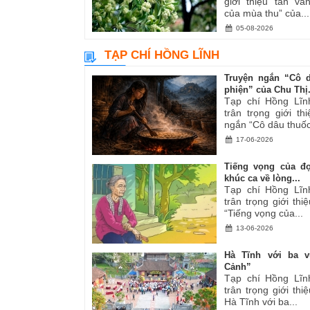
giới thiệu tản v
của mùa thu” của...
05-08-2026
TẠP CHÍ HỒNG LĨNH
Truyện ngắn “Cô 
phiện” của Chu Thị.
Tạp chí Hồng Lĩn
trân trọng giới th
ngắn “Cô dâu thuốc
17-06-2026
Tiếng vọng của đ
khúc ca về lòng...
Tạp chí Hồng Lĩn
trân trọng giới thiệ
“Tiếng vọng của...
13-06-2026
Hà Tĩnh với ba v
Cảnh”
Tạp chí Hồng Lĩn
trân trọng giới thiệ
Hà Tĩnh với ba...