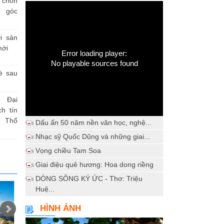
h chốn
a góc
i sản
mới
Error loading player:
No playable sources found
è sau
 Đại
h tín
 Thổ
Dấu ấn 50 năm nền văn học, nghệ...
Nhạc sỹ Quốc Dũng và những giai...
Vọng chiều Tam Soa
Giai điệu quê hương: Hoa dong riềng
DÒNG SÔNG KÝ ỨC - Thơ: Triệu
Huệ...
HÌNH ẢNH