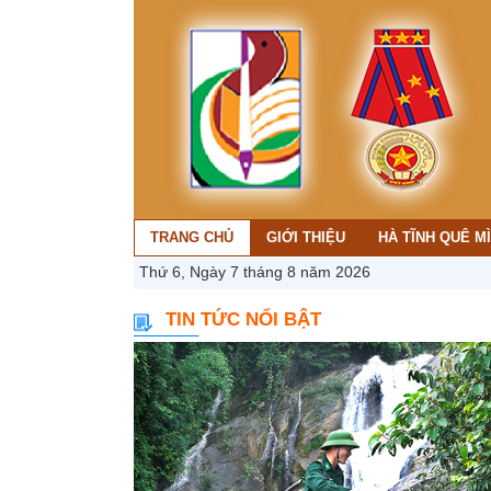
TRANG CHỦ
GIỚI THIỆU
HÀ TĨNH QUÊ M
Thứ 6, Ngày 7 tháng 8 năm 2026
TIN TỨC NỔI BẬT