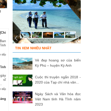
g
Chùm ảnh “Kéo lưới rùng”
ĐỒNG ĐỘI ƠI, CÁC ANH ĐÃ
Tù
của NSNA...
TRỞ VỀ!
củ
(Chi
 Ban
Tỉnh
TIN XEM NHIỀU NHẤT
 tiếp
Vẻ đẹp hoang sơ của biển
Kỳ Phú – huyện Kỳ Anh
Tĩnh
Ngày
Cuộc thi truyện ngắn 2018 -
 sĩ
2020 của Tạp chí nhà văn...
..
 tiếp
Ngày Sách và Văn hóa đọc
uảng
Việt Nam tỉnh Hà Tĩnh năm
2023