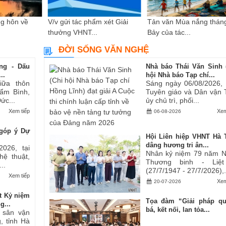
g hôn về
V/v gửi tác phẩm xét Giải
Tản văn Mùa nắng thán
thưởng VHNT...
Bảy của tác...
ĐỜI SỐNG VĂN NGHỆ
ng - Dấu
Nhà báo Thái Văn Sinh 
..
hội Nhà báo Tạp chí...
iữa thôn
Sáng ngày 06/08/2026,
ẩm Bình,
Tuyên giáo và Dân vận 
ức...
ủy chủ trì, phối...
Xem tiếp
Xem
06-08-2026
góp ý Dự
Hội Liên hiệp VHNT Hà 
dâng hương tri ân...
2026, tại
Nhân kỷ niệm 79 năm 
hệ thuật,
Thương binh - Liệt
..
(27/7/1947 - 27/7/2026),.
Xem tiếp
Xem
20-07-2026
t Kỷ niệm
Tọa đàm “Giải pháp q
g...
bá, kết nối, lan tỏa...
i sân vận
, tỉnh Hà