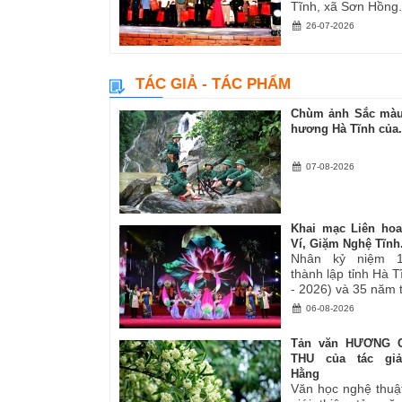
Tĩnh, xã Sơn Hồng.
26-07-2026
TÁC GIẢ - TÁC PHẨM
Chùm ảnh Sắc màu
hương Hà Tĩnh của.
07-08-2026
Khai mạc Liên ho
Ví, Giặm Nghệ Tĩnh.
Nhân kỷ niệm 
thành lập tỉnh Hà 
- 2026) và 35 năm tá
06-08-2026
Tản văn HƯƠNG 
THU của tác gi
Hằng
Văn học nghệ thuậ