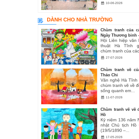
10-06-2026
DÀNH CHO NHÀ TRƯỜNG
Chùm tranh của c
Ngày Thương binh -.
Hội Liên hiệp văn
thuật Hà Tĩnh gi
chùm tranh của các.
27-07-2026
Chùm tranh vẽ củ
Thảo Chi
Văn nghệ Hà Tĩnh g
chùm tranh vẽ về đ
sống quanh em...
11-07-2026
Chùm tranh vẽ về đ
Hồ
Kỷ niệm 136 năm 
nhật Chủ tịch Hồ
(19/5/1890 –...
17-05-2026