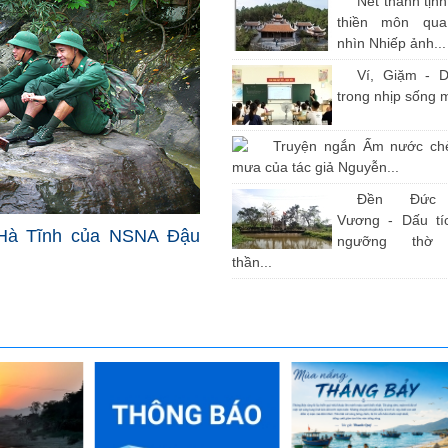
Nét thanh tịn
thiền môn qu
nhìn Nhiếp ảnh...
Ví, Giặm - D
trong nhịp sống 
Truyện ngắn Ấm nước ch
mưa của tác giả Nguyễn...
Đền Đức
Vương - Dấu tíc
Hà Tĩnh của NSNA Đậu
ngưỡng thờ
thần...