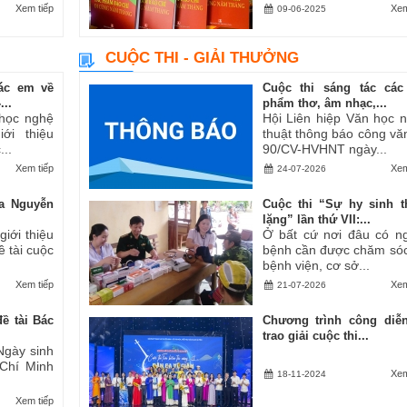
Xem tiếp
Xem
09-06-2025
CUỘC THI - GIẢI THƯỞNG
ác em về
Cuộc thi sáng tác các
..
phẩm thơ, âm nhạc,...
 học nghệ
Hội Liên hiệp Văn học 
ới thiệu
thuật thông báo công vă
..
90/CV-HVHNT ngày...
Xem tiếp
Xem
24-07-2026
a Nguyễn
Cuộc thi “Sự hy sinh 
lặng” lần thứ VII:...
iới thiệu
Ở bất cứ nơi đâu có n
ề tài cuộc
bệnh cần được chăm sóc
bệnh viện, cơ sở...
Xem tiếp
Xem
21-07-2026
ề tài Bác
Chương trình công diễ
trao giải cuộc thi...
Ngày sinh
 Chí Minh
Xem
18-11-2024
Xem tiếp