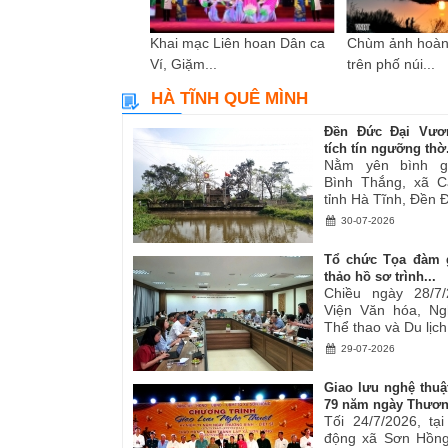
i sáng tác các tác
Khai mạc Liên hoan Dân ca
Chùm ảnh hoàn
ơ,...
Ví, Giặm...
trên phố núi...
HÀ TĨNH QUÊ MÌNH
Đền Đức Đại Vươ
tích tín ngưỡng thờ.
Nằm yên bình g
Bình Thắng, xã C
tỉnh Hà Tĩnh, Đền Đ
30-07-2026
Tổ chức Tọa đàm 
thảo hồ sơ trình...
Chiều ngày 28/7/
Viện Văn hóa, Ng
Thể thao và Du lịch.
29-07-2026
Giao lưu nghệ thuậ
79 năm ngày Thươn
Tối 24/7/2026, tạ
động xã Sơn Hồng