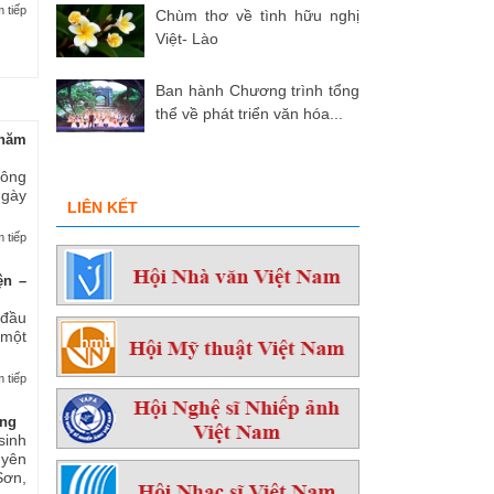
 tiếp
Chùm thơ về tình hữu nghị
Việt- Lào
Ban hành Chương trình tổng
thể về phát triển văn hóa...
hăm
 ông
ngày
LIÊN KẾT
 tiếp
ện –
 đầu
 một
 tiếp
ởng
sinh
yên
ơn,