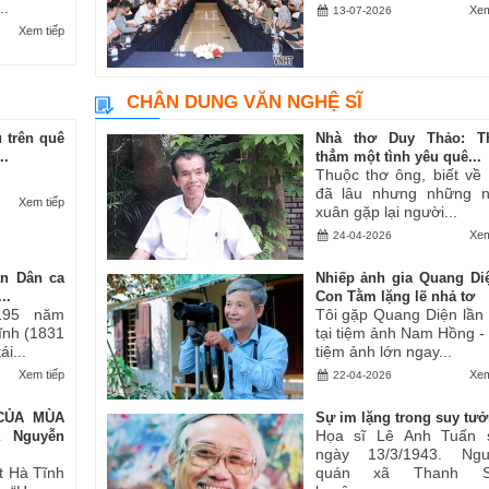
..
Xem
13-07-2026
Xem tiếp
CHÂN DUNG VĂN NGHỆ SĨ
 trên quê
Nhà thơ Duy Thảo: T
..
thẳm một tình yêu quê...
Thuộc thơ ông, biết về
đã lâu nhưng những 
Xem tiếp
xuân gặp lại người...
Xem
24-04-2026
an Dân ca
Nhiếp ảnh gia Quang Di
..
Con Tằm lặng lẽ nhả tơ
195 năm
Tôi gặp Quang Diện lần
Tĩnh (1831
tại tiệm ảnh Nam Hồng -
i...
tiệm ảnh lớn ngay...
Xem tiếp
Xem
22-04-2026
CỦA MÙA
Sự im lặng trong suy tư
Họa sĩ Lê Anh Tuấn 
ả Nguyễn
ngày 13/3/1943. Ngu
t Hà Tĩnh
quán xã Thanh S