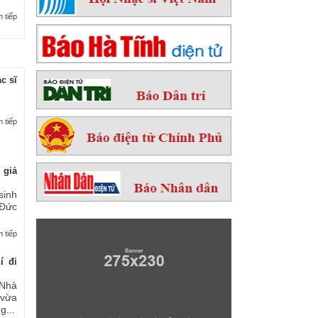
 tiếp
c sĩ
 tiếp
 giả
sinh
 Đức
 tiếp
í đi
Nhà
 vừa
...