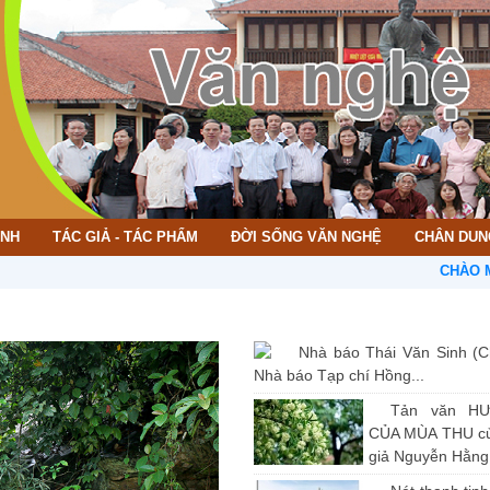
ÌNH
TÁC GIẢ - TÁC PHẨM
ĐỜI SỐNG VĂN NGHỆ
CHÂN DUN
CHÀO MỪNG BẠ
Nhà báo Thái Văn Sinh (C
Nhà báo Tạp chí Hồng...
Tản văn H
CỦA MÙA THU củ
giả Nguyễn Hằng