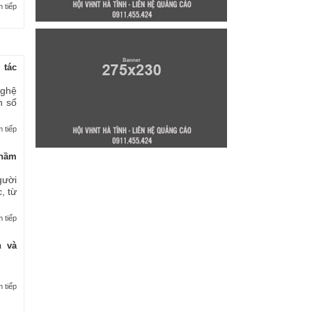
 tiếp
 tác
nghệ
n số
 tiếp
thầm
gười
, từ
 tiếp
n và
 tiếp