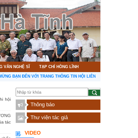
G VĂN NGHỆ SĨ
TẠP CHÍ HỒNG LĨNH
N ĐẾN VỚI TRANG THÔNG TIN HỘI LIÊN HIỆP VĂN HỌC NGHỆ THUẬT
hi hội
Thông báo
ƯƠNG
Thư viện tác giả
a tác
VIDEO