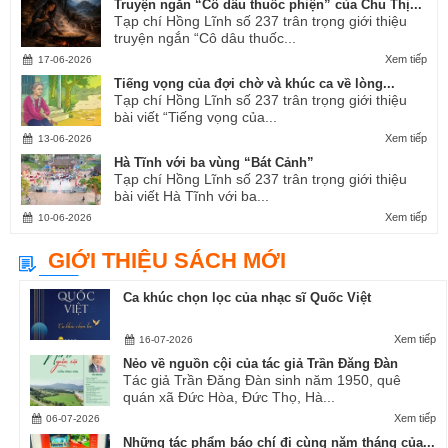
Truyện ngắn “Cô dâu thuốc phiện” của Chu Thị...
Tạp chí Hồng Lĩnh số 237 trân trọng giới thiệu
truyện ngắn “Cô dâu thuốc...
Xem tiếp
17-06-2026
Tiếng vọng của đợi chờ và khúc ca về lòng...
Tạp chí Hồng Lĩnh số 237 trân trọng giới thiệu
bài viết “Tiếng vọng của...
Xem tiếp
13-06-2026
Hà Tĩnh với ba vùng “Bát Cảnh”
Tạp chí Hồng Lĩnh số 237 trân trọng giới thiệu
bài viết Hà Tĩnh với ba...
Xem tiếp
10-06-2026
GIỚI THIỆU SÁCH MỚI
Ca khúc chọn lọc của nhạc sĩ Quốc Việt
Xem tiếp
16-07-2026
Nẻo về nguồn cội của tác giả Trần Đăng Đàn
Tác giả Trần Đăng Đàn sinh năm 1950, quê
quán xã Đức Hòa, Đức Thọ, Hà...
Xem tiếp
06-07-2026
Những tác phẩm báo chí đi cùng năm tháng của...