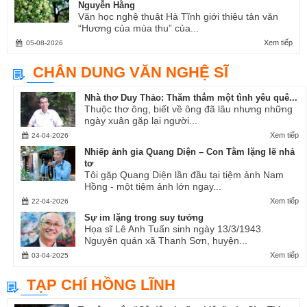
Nguyễn Hằng
Văn học nghệ thuật Hà Tĩnh giới thiệu tản văn
“Hương của mùa thu” của...
Xem tiếp
05-08-2026
CHÂN DUNG VĂN NGHỆ SĨ
Nhà thơ Duy Thảo: Thăm thẳm một tình yêu quê...
Thuộc thơ ông, biết về ông đã lâu nhưng những
ngày xuân gặp lại người...
Xem tiếp
24-04-2026
Nhiếp ảnh gia Quang Diện – Con Tằm lặng lẽ nhả
tơ
Tôi gặp Quang Diện lần đầu tại tiệm ảnh Nam
Hồng - một tiệm ảnh lớn ngay...
Xem tiếp
22-04-2026
Sự im lặng trong suy tưởng
Họa sĩ Lê Anh Tuấn sinh ngày 13/3/1943.
Nguyên quán xã Thanh Sơn, huyện...
Xem tiếp
03-04-2025
TẠP CHÍ HỒNG LĨNH