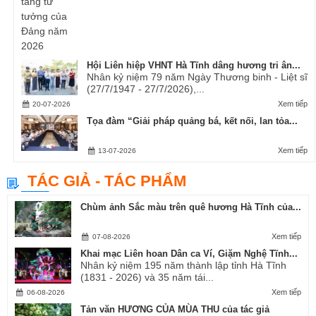
Hội Liên hiệp VHNT Hà Tĩnh dâng hương tri ân...
Nhân kỷ niệm 79 năm Ngày Thương binh - Liệt sĩ
(27/7/1947 - 27/7/2026),...
Xem tiếp
20-07-2026
Tọa đàm “Giải pháp quảng bá, kết nối, lan tỏa...
Xem tiếp
13-07-2026
TÁC GIẢ - TÁC PHẨM
Chùm ảnh Sắc màu trên quê hương Hà Tĩnh của...
Xem tiếp
07-08-2026
Khai mạc Liên hoan Dân ca Ví, Giặm Nghệ Tĩnh...
Nhân kỷ niệm 195 năm thành lập tỉnh Hà Tĩnh
(1831 - 2026) và 35 năm tái...
Xem tiếp
06-08-2026
Tản văn HƯƠNG CỦA MÙA THU của tác giả