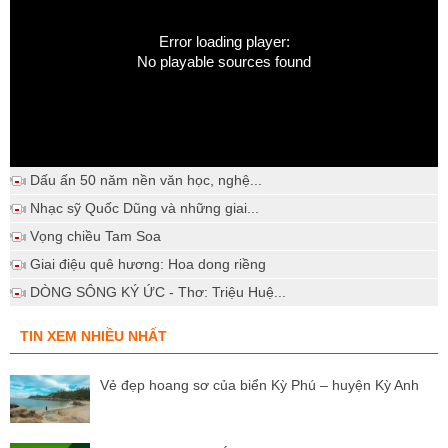
Error loading player:
No playable sources found
Dấu ấn 50 năm nền văn học, nghệ...
Nhạc sỹ Quốc Dũng và những giai...
Vọng chiều Tam Soa
Giai điệu quê hương: Hoa dong riềng
DÒNG SÔNG KÝ ỨC - Thơ: Triệu Huệ...
TIN XEM NHIỀU NHẤT
Vẻ đẹp hoang sơ của biển Kỳ Phú – huyện Kỳ Anh