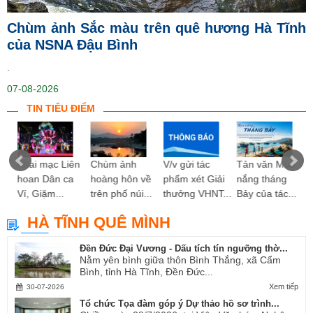
Chùm ảnh Sắc màu trên quê hương Hà Tĩnh
của NSNA Đậu Bình
.
07-08-2026
TIN TIÊU ĐIỂM
ng
Khai mạc Liên
Chùm ảnh
V/v gửi tác
Tản văn Mùa
hoan Dân ca
hoàng hôn về
phẩm xét Giải
nắng tháng
Ví, Giặm...
trên phố núi...
thưởng VHNT...
Bảy của tác...
HÀ TĨNH QUÊ MÌNH
Đền Đức Đại Vương - Dấu tích tín ngưỡng thờ...
Nằm yên bình giữa thôn Bình Thắng, xã Cẩm
Bình, tỉnh Hà Tĩnh, Đền Đức...
Xem tiếp
30-07-2026
Tổ chức Tọa đàm góp ý Dự thảo hồ sơ trình...