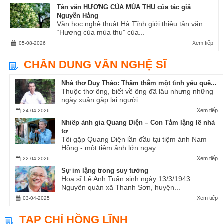
Tản văn HƯƠNG CỦA MÙA THU của tác giả
Nguyễn Hằng
Văn học nghệ thuật Hà Tĩnh giới thiệu tản văn
“Hương của mùa thu” của...
Xem tiếp
05-08-2026
CHÂN DUNG VĂN NGHỆ SĨ
Nhà thơ Duy Thảo: Thăm thẳm một tình yêu quê...
Thuộc thơ ông, biết về ông đã lâu nhưng những
ngày xuân gặp lại người...
Xem tiếp
24-04-2026
Nhiếp ảnh gia Quang Diện – Con Tằm lặng lẽ nhả
tơ
Tôi gặp Quang Diện lần đầu tại tiệm ảnh Nam
Hồng - một tiệm ảnh lớn ngay...
Xem tiếp
22-04-2026
Sự im lặng trong suy tưởng
Họa sĩ Lê Anh Tuấn sinh ngày 13/3/1943.
Nguyên quán xã Thanh Sơn, huyện...
Xem tiếp
03-04-2025
TẠP CHÍ HỒNG LĨNH