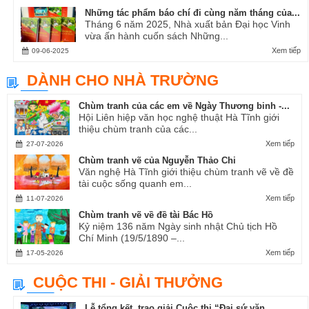
Những tác phẩm báo chí đi cùng năm tháng của...
Tháng 6 năm 2025, Nhà xuất bản Đại học Vinh
vừa ấn hành cuốn sách Những...
Xem tiếp
09-06-2025
DÀNH CHO NHÀ TRƯỜNG
Chùm tranh của các em về Ngày Thương binh -...
Hội Liên hiệp văn học nghệ thuật Hà Tĩnh giới
thiệu chùm tranh của các...
Xem tiếp
27-07-2026
Chùm tranh vẽ của Nguyễn Thảo Chi
Văn nghệ Hà Tĩnh giới thiệu chùm tranh vẽ về đề
tài cuộc sống quanh em...
Xem tiếp
11-07-2026
Chùm tranh vẽ về đề tài Bác Hồ
Kỷ niệm 136 năm Ngày sinh nhật Chủ tịch Hồ
Chí Minh (19/5/1890 –...
Xem tiếp
17-05-2026
CUỘC THI - GIẢI THƯỞNG
Lễ tổng kết, trao giải Cuộc thi “Đại sứ văn...