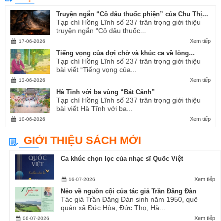
Truyện ngắn “Cô dâu thuốc phiện” của Chu Thị...
Tạp chí Hồng Lĩnh số 237 trân trọng giới thiệu
truyện ngắn “Cô dâu thuốc...
Xem tiếp
17-06-2026
Tiếng vọng của đợi chờ và khúc ca về lòng...
Tạp chí Hồng Lĩnh số 237 trân trọng giới thiệu
bài viết “Tiếng vọng của...
Xem tiếp
13-06-2026
Hà Tĩnh với ba vùng “Bát Cảnh”
Tạp chí Hồng Lĩnh số 237 trân trọng giới thiệu
bài viết Hà Tĩnh với ba...
Xem tiếp
10-06-2026
GIỚI THIỆU SÁCH MỚI
Ca khúc chọn lọc của nhạc sĩ Quốc Việt
Xem tiếp
16-07-2026
Nẻo về nguồn cội của tác giả Trần Đăng Đàn
Tác giả Trần Đăng Đàn sinh năm 1950, quê
quán xã Đức Hòa, Đức Thọ, Hà...
Xem tiếp
06-07-2026