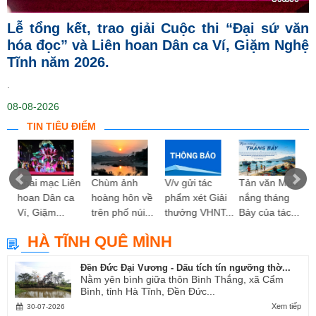
Lễ tổng kết, trao giải Cuộc thi “Đại sứ văn
hóa đọc” và Liên hoan Dân ca Ví, Giặm Nghệ
Tĩnh năm 2026.
.
08-08-2026
TIN TIÊU ĐIỂM
ng
Khai mạc Liên
Chùm ảnh
V/v gửi tác
Tản văn Mùa
hoan Dân ca
hoàng hôn về
phẩm xét Giải
nắng tháng
Ví, Giặm...
trên phố núi...
thưởng VHNT...
Bảy của tác...
HÀ TĨNH QUÊ MÌNH
Đền Đức Đại Vương - Dấu tích tín ngưỡng thờ...
Nằm yên bình giữa thôn Bình Thắng, xã Cẩm
Bình, tỉnh Hà Tĩnh, Đền Đức...
Xem tiếp
30-07-2026