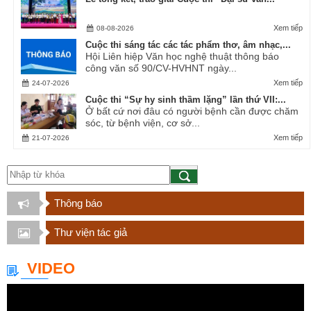
Xem tiếp
08-08-2026
Cuộc thi sáng tác các tác phẩm thơ, âm nhạc,...
Hội Liên hiệp Văn học nghệ thuật thông báo
công văn số 90/CV-HVHNT ngày...
Xem tiếp
24-07-2026
Cuộc thi “Sự hy sinh thầm lặng” lần thứ VII:...
Ở bất cứ nơi đâu có người bệnh cần được chăm
sóc, từ bệnh viện, cơ sở...
Xem tiếp
21-07-2026
Thông báo
Thư viện tác giả
VIDEO