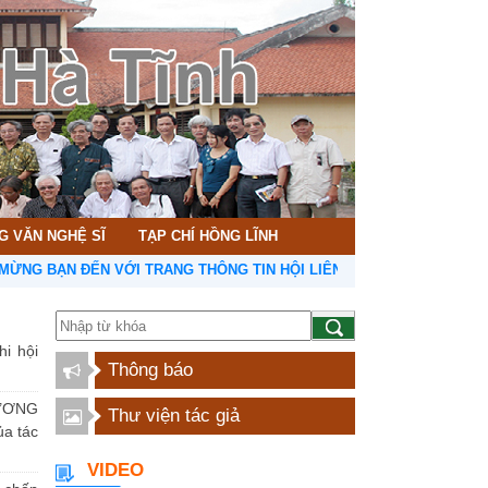
G VĂN NGHỆ SĨ
TẠP CHÍ HỒNG LĨNH
ẠN ĐẾN VỚI TRANG THÔNG TIN HỘI LIÊN HIỆP VĂN HỌC NGHỆ THUẬT
hi hội
Thông báo
ƯƠNG
Thư viện tác giả
a tác
VIDEO