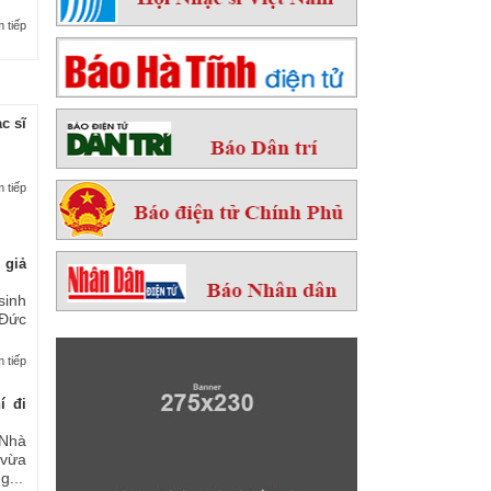
 tiếp
c sĩ
 tiếp
 giả
sinh
 Đức
 tiếp
í đi
Nhà
 vừa
...