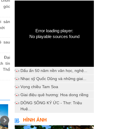
h chốn
a góc
i sản
mới
Error loading player:
No playable sources found
è sau
 Đại
h tín
 Thổ
Dấu ấn 50 năm nền văn học, nghệ...
Nhạc sỹ Quốc Dũng và những giai...
Vọng chiều Tam Soa
Giai điệu quê hương: Hoa dong riềng
DÒNG SÔNG KÝ ỨC - Thơ: Triệu
Huệ...
HÌNH ẢNH