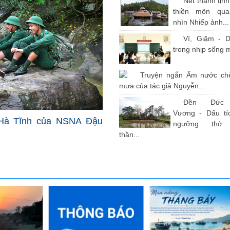
Nét thanh tịn
thiền môn qu
nhìn Nhiếp ảnh...
Ví, Giặm - D
trong nhịp sống 
Truyện ngắn Ấm nước ch
mưa của tác giả Nguyễn...
Đền Đức
Vương - Dấu tíc
Hà Tĩnh của NSNA Đậu
ngưỡng thờ
thần...