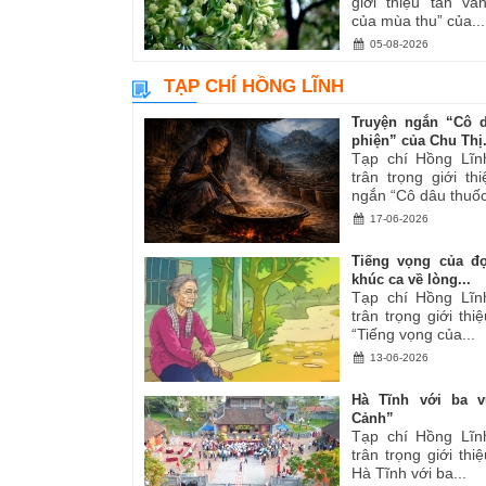
giới thiệu tản v
của mùa thu” của...
05-08-2026
TẠP CHÍ HỒNG LĨNH
Truyện ngắn “Cô 
phiện” của Chu Thị.
Tạp chí Hồng Lĩn
trân trọng giới th
ngắn “Cô dâu thuốc
17-06-2026
Tiếng vọng của đ
khúc ca về lòng...
Tạp chí Hồng Lĩn
trân trọng giới thiệ
“Tiếng vọng của...
13-06-2026
Hà Tĩnh với ba v
Cảnh”
Tạp chí Hồng Lĩn
trân trọng giới thiệ
Hà Tĩnh với ba...