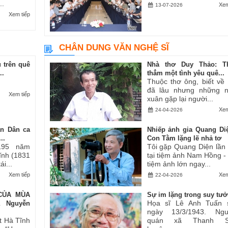
..
Xem
13-07-2026
Xem tiếp
CHÂN DUNG VĂN NGHỆ SĨ
 trên quê
Nhà thơ Duy Thảo: T
..
thẳm một tình yêu quê...
Thuộc thơ ông, biết về
đã lâu nhưng những 
Xem tiếp
xuân gặp lại người...
Xem
24-04-2026
an Dân ca
Nhiếp ảnh gia Quang Di
..
Con Tằm lặng lẽ nhả tơ
195 năm
Tôi gặp Quang Diện lần
Tĩnh (1831
tại tiệm ảnh Nam Hồng -
i...
tiệm ảnh lớn ngay...
Xem tiếp
Xem
22-04-2026
CỦA MÙA
Sự im lặng trong suy tư
Họa sĩ Lê Anh Tuấn 
ả Nguyễn
ngày 13/3/1943. Ngu
t Hà Tĩnh
quán xã Thanh S