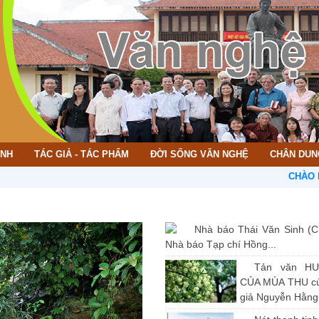
ÌNH
TÁC GIẢ - TÁC PHẨM
ĐỜI SỐNG VĂN NGHỆ
CHÂN DUN
CHÀO MỪNG B
Nhà báo Thái Văn Sinh (C
Nhà báo Tạp chí Hồng...
Tản văn H
CỦA MÙA THU củ
giả Nguyễn Hằng