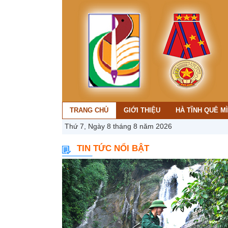
TRANG CHỦ
GIỚI THIỆU
HÀ TĨNH QUÊ M
Thứ 7, Ngày 8 tháng 8 năm 2026
TIN TỨC NỔI BẬT