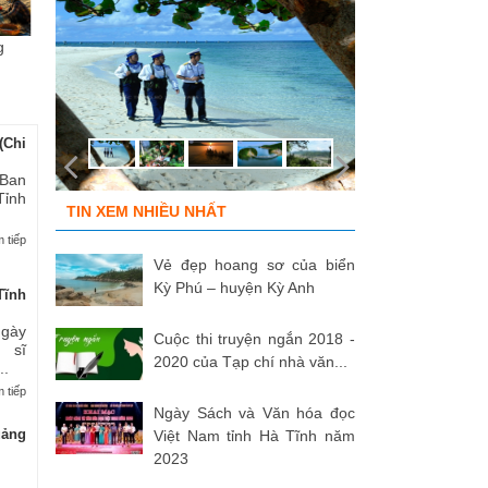
g
Chùm ảnh “Kéo lưới rùng”
ĐỒNG ĐỘI ƠI, CÁC ANH ĐÃ
Tù
của NSNA...
TRỞ VỀ!
củ
(Chi
 Ban
Tỉnh
TIN XEM NHIỀU NHẤT
 tiếp
Vẻ đẹp hoang sơ của biển
Kỳ Phú – huyện Kỳ Anh
Tĩnh
Ngày
Cuộc thi truyện ngắn 2018 -
 sĩ
2020 của Tạp chí nhà văn...
..
 tiếp
Ngày Sách và Văn hóa đọc
uảng
Việt Nam tỉnh Hà Tĩnh năm
2023