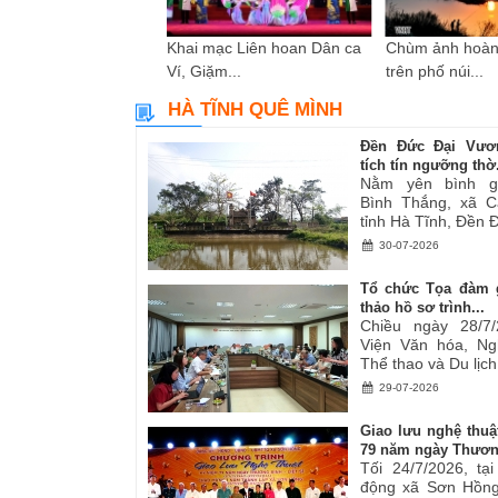
i sáng tác các tác
Khai mạc Liên hoan Dân ca
Chùm ảnh hoàn
ơ,...
Ví, Giặm...
trên phố núi...
HÀ TĨNH QUÊ MÌNH
Đền Đức Đại Vươ
tích tín ngưỡng thờ.
Nằm yên bình g
Bình Thắng, xã C
tỉnh Hà Tĩnh, Đền Đ
30-07-2026
Tổ chức Tọa đàm 
thảo hồ sơ trình...
Chiều ngày 28/7/
Viện Văn hóa, Ng
Thể thao và Du lịch.
29-07-2026
Giao lưu nghệ thuậ
79 năm ngày Thươn
Tối 24/7/2026, tạ
động xã Sơn Hồng