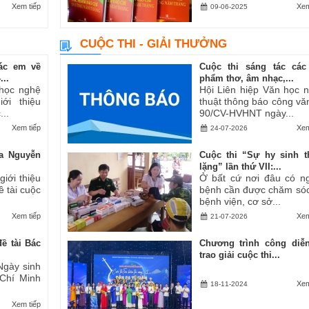
Xem tiếp
Xem
09-06-2025
CUỘC THI - GIẢI THƯỞNG
ác em về
Cuộc thi sáng tác các
..
phẩm thơ, âm nhạc,...
 học nghệ
Hội Liên hiệp Văn học 
ới thiệu
thuật thông báo công vă
..
90/CV-HVHNT ngày...
Xem tiếp
Xem
24-07-2026
a Nguyễn
Cuộc thi “Sự hy sinh 
lặng” lần thứ VII:...
iới thiệu
Ở bất cứ nơi đâu có n
ề tài cuộc
bệnh cần được chăm sóc
bệnh viện, cơ sở...
Xem tiếp
Xem
21-07-2026
ề tài Bác
Chương trình công diễ
trao giải cuộc thi...
Ngày sinh
 Chí Minh
Xem
18-11-2024
Xem tiếp