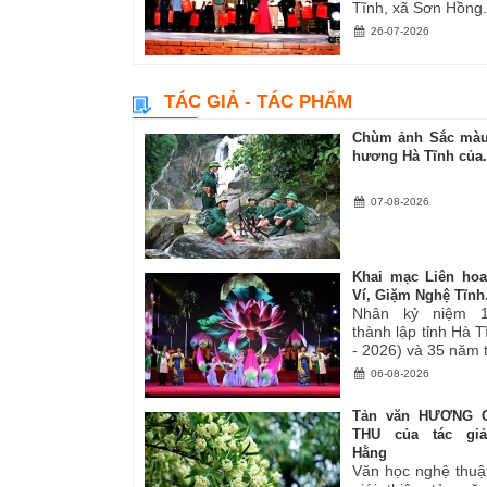
Tĩnh, xã Sơn Hồng.
26-07-2026
TÁC GIẢ - TÁC PHẨM
Chùm ảnh Sắc màu
hương Hà Tĩnh của.
07-08-2026
Khai mạc Liên ho
Ví, Giặm Nghệ Tĩnh.
Nhân kỷ niệm 
thành lập tỉnh Hà 
- 2026) và 35 năm tá
06-08-2026
Tản văn HƯƠNG 
THU của tác gi
Hằng
Văn học nghệ thuậ