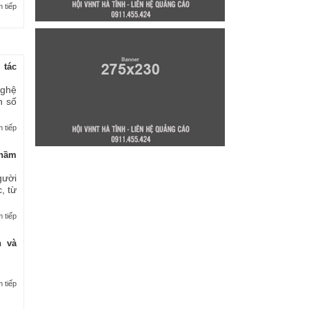
 tiếp
 tác
nghệ
n số
 tiếp
thầm
gười
, từ
 tiếp
n và
 tiếp