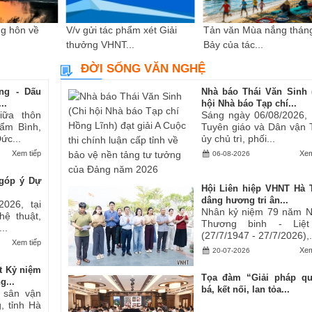
g hôn về
V/v gửi tác phẩm xét Giải
Tản văn Mùa nắng thán
thưởng VHNT...
Bảy của tác...
ĐỜI SỐNG VĂN NGHỆ
ng - Dấu
Nhà báo Thái Văn Sinh 
..
hội Nhà báo Tạp chí...
iữa thôn
Sáng ngày 06/08/2026,
ẩm Bình,
Tuyên giáo và Dân vận 
ức...
ủy chủ trì, phối...
Xem tiếp
Xem
06-08-2026
góp ý Dự
Hội Liên hiệp VHNT Hà 
dâng hương tri ân...
2026, tại
Nhân kỷ niệm 79 năm 
hệ thuật,
Thương binh - Liệt
..
(27/7/1947 - 27/7/2026),.
Xem tiếp
Xem
20-07-2026
t Kỷ niệm
Tọa đàm “Giải pháp q
g...
bá, kết nối, lan tỏa...
i sân vận
, tỉnh Hà