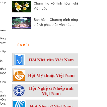
 tiếp
Chùm thơ về tình hữu nghị
Việt- Lào
Ban hành Chương trình tổng
thể về phát triển văn hóa...
hăm
 ông
ngày
LIÊN KẾT
 tiếp
ện –
 đầu
 một
 tiếp
ởng
sinh
yên
ơn,