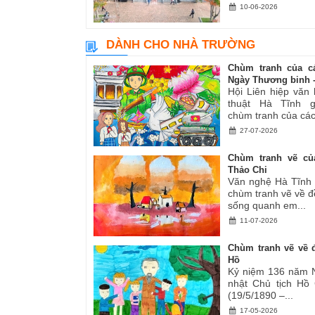
10-06-2026
DÀNH CHO NHÀ TRƯỜNG
Chùm tranh của c
Ngày Thương binh -.
Hội Liên hiệp văn
thuật Hà Tĩnh gi
chùm tranh của các.
27-07-2026
Chùm tranh vẽ củ
Thảo Chi
Văn nghệ Hà Tĩnh g
chùm tranh vẽ về đ
sống quanh em...
11-07-2026
Chùm tranh vẽ về đ
Hồ
Kỷ niệm 136 năm 
nhật Chủ tịch Hồ
(19/5/1890 –...
17-05-2026