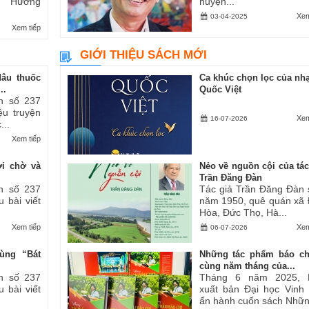
ăn “Hương
huyện...
Xem
03-04-2025
Xem tiếp
GIỚI THIỆU SÁCH MỚI
dâu thuốc
Ca khúc chọn lọc của nhạ
..
Quốc Việt
h số 237
iệu truyện
Xem
16-07-2026
...
Xem tiếp
ợi chờ và
Nẻo về nguồn cội của tác
Trần Đăng Đàn
h số 237
Tác giả Trần Đăng Đàn 
u bài viết
năm 1950, quê quán xã
Hòa, Đức Thọ, Hà...
Xem tiếp
Xem
06-07-2026
ùng “Bát
Những tác phẩm báo ch
cùng năm tháng của...
h số 237
Tháng 6 năm 2025, 
u bài viết
xuất bản Đại học Vinh
ấn hành cuốn sách Những