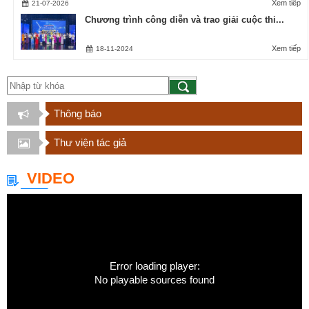
Xem tiếp
21-07-2026
Chương trình công diễn và trao giải cuộc thi...
Xem tiếp
18-11-2024
Thông báo
Thư viện tác giả
VIDEO
Error loading player:
No playable sources found