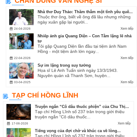
CHÂN DUNG VĂN NGHỆ SĨ
Nhà thơ Duy Thảo: Thăm thẳm một tình yêu quê...
Thuộc thơ ông, biết về ông đã lâu nhưng những
ngày xuân gặp lại người...
Xem tiếp
24-04-2026
Nhiếp ảnh gia Quang Diện – Con Tằm lặng lẽ nhả
tơ
Tôi gặp Quang Diện lần đầu tại tiệm ảnh Nam
Hồng - một tiệm ảnh lớn ngay...
Xem tiếp
22-04-2026
Sự im lặng trong suy tưởng
Họa sĩ Lê Anh Tuấn sinh ngày 13/3/1943.
Nguyên quán xã Thanh Sơn, huyện...
Xem tiếp
03-04-2025
TẠP CHÍ HỒNG LĨNH
Truyện ngắn “Cô dâu thuốc phiện” của Chu Thị...
Tạp chí Hồng Lĩnh số 237 trân trọng giới thiệu
truyện ngắn “Cô dâu thuốc...
Xem tiếp
17-06-2026
Tiếng vọng của đợi chờ và khúc ca về lòng...
Tạp chí Hồng Lĩnh số 237 trân trọng giới thiệu