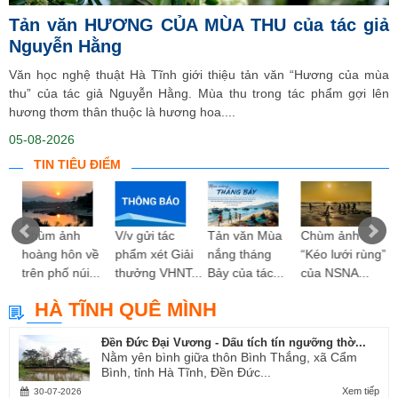
Tản văn HƯƠNG CỦA MÙA THU của tác giả
Nguyễn Hằng
Văn học nghệ thuật Hà Tĩnh giới thiệu tản văn “Hương của mùa
thu” của tác giả Nguyễn Hằng. Mùa thu trong tác phẩm gợi lên
hương thơm thân thuộc là hương hoa....
05-08-2026
TIN TIÊU ĐIỂM
 hy
Chùm ảnh
V/v gửi tác
Tản văn Mùa
Chùm ảnh
ng”
hoàng hôn về
phẩm xét Giải
nắng tháng
“Kéo lưới rùng”
trên phố núi...
thưởng VHNT...
Bảy của tác...
của NSNA...
HÀ TĨNH QUÊ MÌNH
Đền Đức Đại Vương - Dấu tích tín ngưỡng thờ...
Nằm yên bình giữa thôn Bình Thắng, xã Cẩm
Bình, tỉnh Hà Tĩnh, Đền Đức...
Xem tiếp
30-07-2026