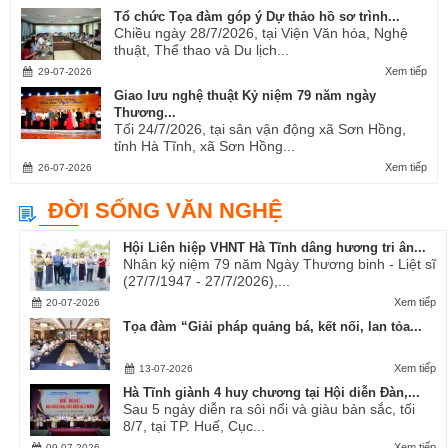
Tổ chức Tọa đàm góp ý Dự thảo hồ sơ trình...
Chiều ngày 28/7/2026, tại Viện Văn hóa, Nghệ
thuật, Thể thao và Du lịch...
Xem tiếp
29-07-2026
Giao lưu nghệ thuật Kỷ niệm 79 năm ngày
Thương...
Tối 24/7/2026, tại sân vận động xã Sơn Hồng,
tỉnh Hà Tĩnh, xã Sơn Hồng...
Xem tiếp
26-07-2026
ĐỜI SỐNG VĂN NGHỆ
Hội Liên hiệp VHNT Hà Tĩnh dâng hương tri ân...
Nhân kỷ niệm 79 năm Ngày Thương binh - Liệt sĩ
(27/7/1947 - 27/7/2026),...
Xem tiếp
20-07-2026
Tọa đàm “Giải pháp quảng bá, kết nối, lan tỏa...
Xem tiếp
13-07-2026
Hà Tĩnh giành 4 huy chương tại Hội diễn Đàn,...
Sau 5 ngày diễn ra sôi nổi và giàu bản sắc, tối
8/7, tại TP. Huế, Cục...
Xem tiếp
09-07-2026