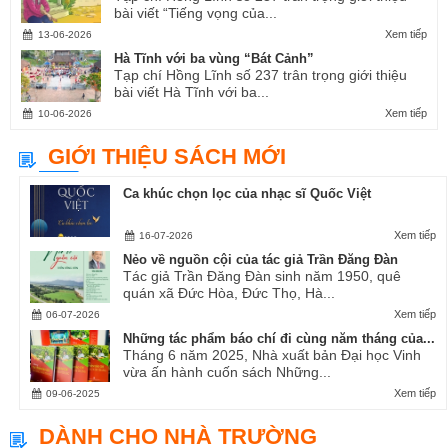
bài viết “Tiếng vọng của...
Xem tiếp
13-06-2026
Hà Tĩnh với ba vùng “Bát Cảnh”
Tạp chí Hồng Lĩnh số 237 trân trọng giới thiệu
bài viết Hà Tĩnh với ba...
Xem tiếp
10-06-2026
GIỚI THIỆU SÁCH MỚI
Ca khúc chọn lọc của nhạc sĩ Quốc Việt
Xem tiếp
16-07-2026
Nẻo về nguồn cội của tác giả Trần Đăng Đàn
Tác giả Trần Đăng Đàn sinh năm 1950, quê
quán xã Đức Hòa, Đức Thọ, Hà...
Xem tiếp
06-07-2026
Những tác phẩm báo chí đi cùng năm tháng của...
Tháng 6 năm 2025, Nhà xuất bản Đại học Vinh
vừa ấn hành cuốn sách Những...
Xem tiếp
09-06-2025
DÀNH CHO NHÀ TRƯỜNG