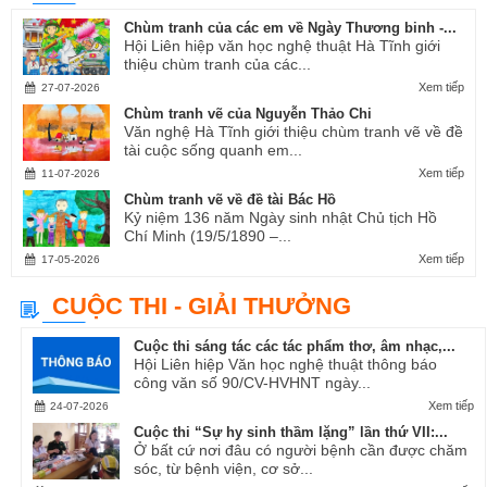
Chùm tranh của các em về Ngày Thương binh -...
Hội Liên hiệp văn học nghệ thuật Hà Tĩnh giới
thiệu chùm tranh của các...
Xem tiếp
27-07-2026
Chùm tranh vẽ của Nguyễn Thảo Chi
Văn nghệ Hà Tĩnh giới thiệu chùm tranh vẽ về đề
tài cuộc sống quanh em...
Xem tiếp
11-07-2026
Chùm tranh vẽ về đề tài Bác Hồ
Kỷ niệm 136 năm Ngày sinh nhật Chủ tịch Hồ
Chí Minh (19/5/1890 –...
Xem tiếp
17-05-2026
CUỘC THI - GIẢI THƯỞNG
Cuộc thi sáng tác các tác phẩm thơ, âm nhạc,...
Hội Liên hiệp Văn học nghệ thuật thông báo
công văn số 90/CV-HVHNT ngày...
Xem tiếp
24-07-2026
Cuộc thi “Sự hy sinh thầm lặng” lần thứ VII:...
Ở bất cứ nơi đâu có người bệnh cần được chăm
sóc, từ bệnh viện, cơ sở...