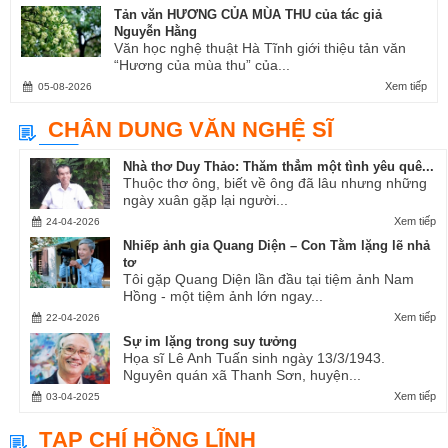
Tản văn HƯƠNG CỦA MÙA THU của tác giả
Nguyễn Hằng
Văn học nghệ thuật Hà Tĩnh giới thiệu tản văn
“Hương của mùa thu” của...
Xem tiếp
05-08-2026
CHÂN DUNG VĂN NGHỆ SĨ
Nhà thơ Duy Thảo: Thăm thẳm một tình yêu quê...
Thuộc thơ ông, biết về ông đã lâu nhưng những
ngày xuân gặp lại người...
Xem tiếp
24-04-2026
Nhiếp ảnh gia Quang Diện – Con Tằm lặng lẽ nhả
tơ
Tôi gặp Quang Diện lần đầu tại tiệm ảnh Nam
Hồng - một tiệm ảnh lớn ngay...
Xem tiếp
22-04-2026
Sự im lặng trong suy tưởng
Họa sĩ Lê Anh Tuấn sinh ngày 13/3/1943.
Nguyên quán xã Thanh Sơn, huyện...
Xem tiếp
03-04-2025
TẠP CHÍ HỒNG LĨNH