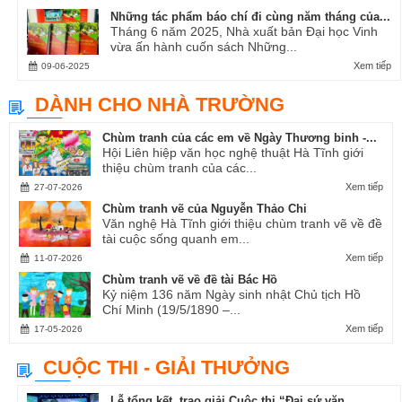
Những tác phẩm báo chí đi cùng năm tháng của...
Tháng 6 năm 2025, Nhà xuất bản Đại học Vinh
vừa ấn hành cuốn sách Những...
Xem tiếp
09-06-2025
DÀNH CHO NHÀ TRƯỜNG
Chùm tranh của các em về Ngày Thương binh -...
Hội Liên hiệp văn học nghệ thuật Hà Tĩnh giới
thiệu chùm tranh của các...
Xem tiếp
27-07-2026
Chùm tranh vẽ của Nguyễn Thảo Chi
Văn nghệ Hà Tĩnh giới thiệu chùm tranh vẽ về đề
tài cuộc sống quanh em...
Xem tiếp
11-07-2026
Chùm tranh vẽ về đề tài Bác Hồ
Kỷ niệm 136 năm Ngày sinh nhật Chủ tịch Hồ
Chí Minh (19/5/1890 –...
Xem tiếp
17-05-2026
CUỘC THI - GIẢI THƯỞNG
Lễ tổng kết, trao giải Cuộc thi “Đại sứ văn...