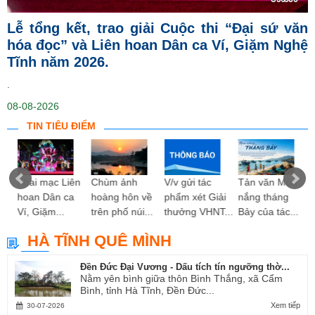
Lễ tổng kết, trao giải Cuộc thi “Đại sứ văn
hóa đọc” và Liên hoan Dân ca Ví, Giặm Nghệ
Tĩnh năm 2026.
.
08-08-2026
TIN TIÊU ĐIỂM
ng
Khai mạc Liên
Chùm ảnh
V/v gửi tác
Tản văn Mùa
hoan Dân ca
hoàng hôn về
phẩm xét Giải
nắng tháng
Ví, Giặm...
trên phố núi...
thưởng VHNT...
Bảy của tác...
HÀ TĨNH QUÊ MÌNH
Đền Đức Đại Vương - Dấu tích tín ngưỡng thờ...
Nằm yên bình giữa thôn Bình Thắng, xã Cẩm
Bình, tỉnh Hà Tĩnh, Đền Đức...
Xem tiếp
30-07-2026