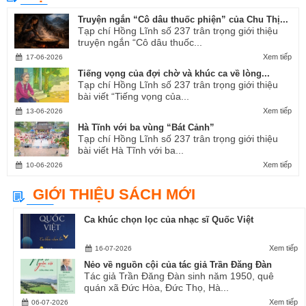
Truyện ngắn “Cô dâu thuốc phiện” của Chu Thị...
Tạp chí Hồng Lĩnh số 237 trân trọng giới thiệu
truyện ngắn “Cô dâu thuốc...
Xem tiếp
17-06-2026
Tiếng vọng của đợi chờ và khúc ca về lòng...
Tạp chí Hồng Lĩnh số 237 trân trọng giới thiệu
bài viết “Tiếng vọng của...
Xem tiếp
13-06-2026
Hà Tĩnh với ba vùng “Bát Cảnh”
Tạp chí Hồng Lĩnh số 237 trân trọng giới thiệu
bài viết Hà Tĩnh với ba...
Xem tiếp
10-06-2026
GIỚI THIỆU SÁCH MỚI
Ca khúc chọn lọc của nhạc sĩ Quốc Việt
Xem tiếp
16-07-2026
Nẻo về nguồn cội của tác giả Trần Đăng Đàn
Tác giả Trần Đăng Đàn sinh năm 1950, quê
quán xã Đức Hòa, Đức Thọ, Hà...
Xem tiếp
06-07-2026