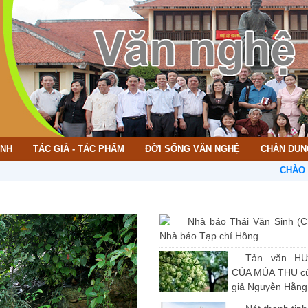
ÌNH
TÁC GIẢ - TÁC PHẨM
ĐỜI SỐNG VĂN NGHỆ
CHÂN DUN
CHÀO MỪNG 
Nhà báo Thái Văn Sinh (C
Nhà báo Tạp chí Hồng...
Tản văn H
CỦA MÙA THU củ
giả Nguyễn Hằng