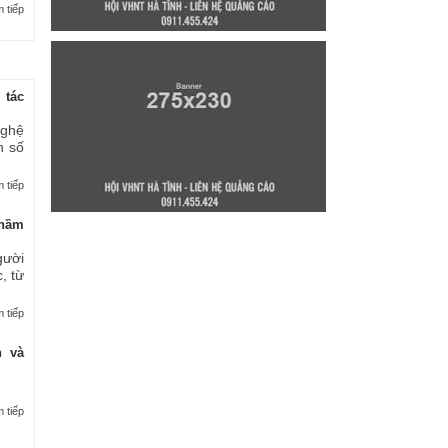
 tiếp
 tác
nghệ
n số
 tiếp
thầm
gười
, từ
 tiếp
n và
 tiếp