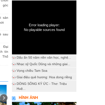
h chốn
a góc
i sản
mới
Error loading player:
No playable sources found
è sau
 Đại
h tín
 Thổ
Dấu ấn 50 năm nền văn học, nghệ...
Nhạc sỹ Quốc Dũng và những giai...
Vọng chiều Tam Soa
Giai điệu quê hương: Hoa dong riềng
DÒNG SÔNG KÝ ỨC - Thơ: Triệu
Huệ...
HÌNH ẢNH