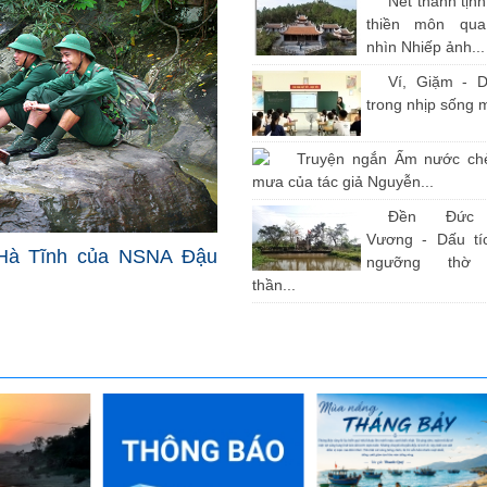
Nét thanh tịn
thiền môn qu
nhìn Nhiếp ảnh...
Ví, Giặm - D
trong nhịp sống 
Truyện ngắn Ấm nước ch
mưa của tác giả Nguyễn...
Đền Đức
Vương - Dấu tíc
Hà Tĩnh của NSNA Đậu
ngưỡng thờ
thần...