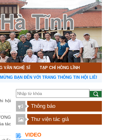
G VĂN NGHỆ SĨ
TẠP CHÍ HỒNG LĨNH
BẠN ĐẾN VỚI TRANG THÔNG TIN HỘI LIÊN HIỆP VĂN HỌC NGHỆ THU
hi hội
Thông báo
ƯƠNG
Thư viện tác giả
a tác
VIDEO