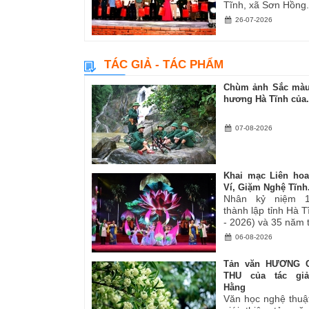
Tĩnh, xã Sơn Hồng.
26-07-2026
TÁC GIẢ - TÁC PHẨM
Chùm ảnh Sắc màu
hương Hà Tĩnh của.
07-08-2026
Khai mạc Liên ho
Ví, Giặm Nghệ Tĩnh.
Nhân kỷ niệm 
thành lập tỉnh Hà 
- 2026) và 35 năm tá
06-08-2026
Tản văn HƯƠNG 
THU của tác gi
Hằng
Văn học nghệ thuậ