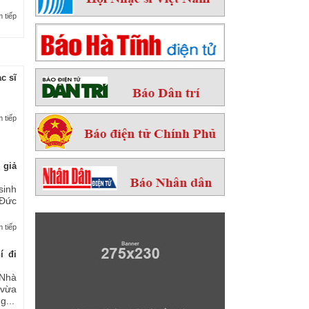
 tiếp
c sĩ
 tiếp
 giả
sinh
 Đức
 tiếp
í đi
Nhà
 vừa
...