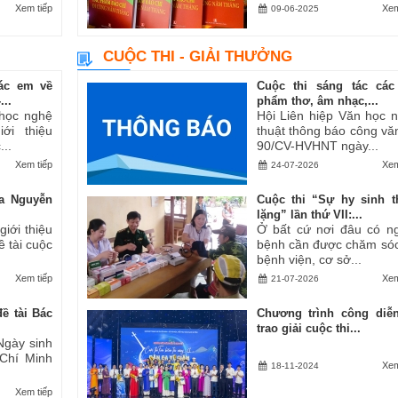
Xem tiếp
Xem
09-06-2025
CUỘC THI - GIẢI THƯỞNG
ác em về
Cuộc thi sáng tác các
..
phẩm thơ, âm nhạc,...
 học nghệ
Hội Liên hiệp Văn học 
ới thiệu
thuật thông báo công vă
..
90/CV-HVHNT ngày...
Xem tiếp
Xem
24-07-2026
a Nguyễn
Cuộc thi “Sự hy sinh 
lặng” lần thứ VII:...
iới thiệu
Ở bất cứ nơi đâu có n
ề tài cuộc
bệnh cần được chăm sóc
bệnh viện, cơ sở...
Xem tiếp
Xem
21-07-2026
ề tài Bác
Chương trình công diễ
trao giải cuộc thi...
Ngày sinh
 Chí Minh
Xem
18-11-2024
Xem tiếp