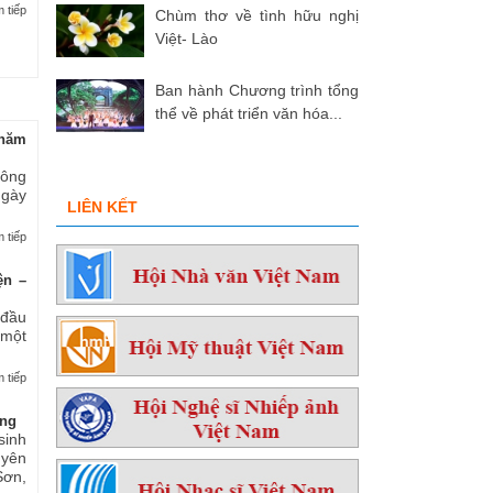
 tiếp
Chùm thơ về tình hữu nghị
Việt- Lào
Ban hành Chương trình tổng
thể về phát triển văn hóa...
hăm
 ông
ngày
LIÊN KẾT
 tiếp
ện –
 đầu
 một
 tiếp
ởng
sinh
yên
ơn,