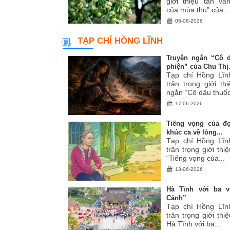
giới thiệu tản v
của mùa thu” của...
05-08-2026
TẠP CHÍ HỒNG LĨNH
Truyện ngắn “Cô 
phiện” của Chu Thị.
Tạp chí Hồng Lĩn
trân trọng giới th
ngắn “Cô dâu thuốc
17-06-2026
Tiếng vọng của đ
khúc ca về lòng...
Tạp chí Hồng Lĩn
trân trọng giới thiệ
“Tiếng vọng của...
13-06-2026
Hà Tĩnh với ba v
Cảnh”
Tạp chí Hồng Lĩn
trân trọng giới thiệ
Hà Tĩnh với ba...