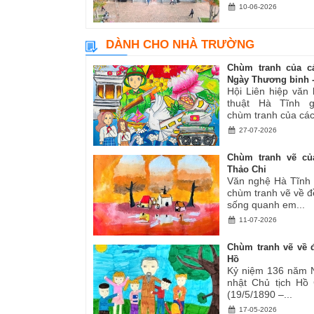
10-06-2026
DÀNH CHO NHÀ TRƯỜNG
Chùm tranh của c
Ngày Thương binh -.
Hội Liên hiệp văn
thuật Hà Tĩnh gi
chùm tranh của các.
27-07-2026
Chùm tranh vẽ củ
Thảo Chi
Văn nghệ Hà Tĩnh g
chùm tranh vẽ về đ
sống quanh em...
11-07-2026
Chùm tranh vẽ về đ
Hồ
Kỷ niệm 136 năm 
nhật Chủ tịch Hồ
(19/5/1890 –...
17-05-2026