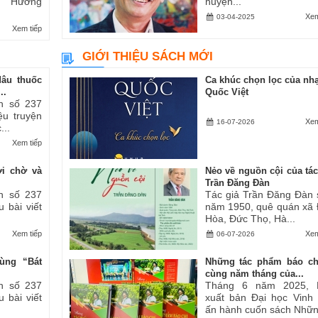
ăn “Hương
huyện...
Xem
03-04-2025
Xem tiếp
GIỚI THIỆU SÁCH MỚI
dâu thuốc
Ca khúc chọn lọc của nhạ
..
Quốc Việt
h số 237
iệu truyện
Xem
16-07-2026
...
Xem tiếp
ợi chờ và
Nẻo về nguồn cội của tác
Trần Đăng Đàn
h số 237
Tác giả Trần Đăng Đàn 
u bài viết
năm 1950, quê quán xã
Hòa, Đức Thọ, Hà...
Xem tiếp
Xem
06-07-2026
ùng “Bát
Những tác phẩm báo ch
cùng năm tháng của...
h số 237
Tháng 6 năm 2025, 
u bài viết
xuất bản Đại học Vinh
ấn hành cuốn sách Những