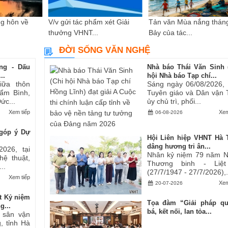
g hôn về
V/v gửi tác phẩm xét Giải
Tản văn Mùa nắng thán
thưởng VHNT...
Bảy của tác...
ĐỜI SỐNG VĂN NGHỆ
ng - Dấu
Nhà báo Thái Văn Sinh 
..
hội Nhà báo Tạp chí...
iữa thôn
Sáng ngày 06/08/2026,
ẩm Bình,
Tuyên giáo và Dân vận 
ức...
ủy chủ trì, phối...
Xem tiếp
Xem
06-08-2026
góp ý Dự
Hội Liên hiệp VHNT Hà 
dâng hương tri ân...
2026, tại
Nhân kỷ niệm 79 năm 
hệ thuật,
Thương binh - Liệt
..
(27/7/1947 - 27/7/2026),.
Xem tiếp
Xem
20-07-2026
t Kỷ niệm
Tọa đàm “Giải pháp q
g...
bá, kết nối, lan tỏa...
i sân vận
, tỉnh Hà