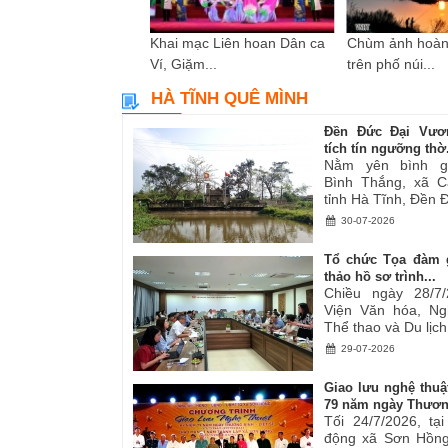
i sáng tác các tác
Khai mạc Liên hoan Dân ca
Chùm ảnh hoàn
ơ,...
Ví, Giặm...
trên phố núi...
HÀ TĨNH QUÊ MÌNH
Đền Đức Đại Vươ
tích tín ngưỡng thờ.
Nằm yên bình g
Bình Thắng, xã C
tỉnh Hà Tĩnh, Đền Đ
30-07-2026
Tổ chức Tọa đàm 
thảo hồ sơ trình...
Chiều ngày 28/7/
Viện Văn hóa, Ng
Thể thao và Du lịch.
29-07-2026
Giao lưu nghệ thuậ
79 năm ngày Thươn
Tối 24/7/2026, tạ
động xã Sơn Hồng