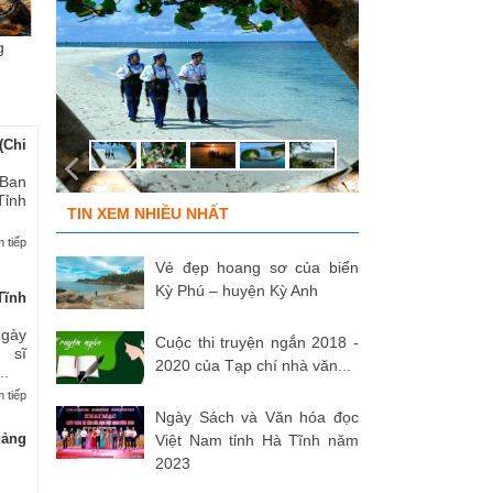
g
Chùm ảnh “Kéo lưới rùng”
ĐỒNG ĐỘI ƠI, CÁC ANH ĐÃ
Tù
của NSNA...
TRỞ VỀ!
củ
(Chi
 Ban
Tỉnh
TIN XEM NHIỀU NHẤT
 tiếp
Vẻ đẹp hoang sơ của biển
Kỳ Phú – huyện Kỳ Anh
Tĩnh
Ngày
Cuộc thi truyện ngắn 2018 -
 sĩ
2020 của Tạp chí nhà văn...
..
 tiếp
Ngày Sách và Văn hóa đọc
uảng
Việt Nam tỉnh Hà Tĩnh năm
2023