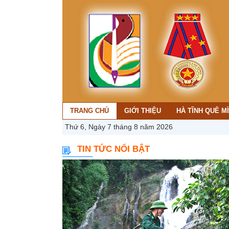
TRANG CHỦ
GIỚI THIỆU
HÀ TĨNH QUÊ M
Thứ 6, Ngày 7 tháng 8 năm 2026
TIN TỨC NỔI BẬT