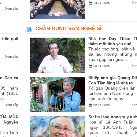
..
Xem
13-07-2026
Xem tiếp
CHÂN DUNG VĂN NGHỆ SĨ
 trên quê
Nhà thơ Duy Thảo: T
..
thẳm một tình yêu quê...
Thuộc thơ ông, biết về
đã lâu nhưng những 
Xem tiếp
xuân gặp lại người...
Xem
24-04-2026
an Dân ca
Nhiếp ảnh gia Quang Di
..
Con Tằm lặng lẽ nhả tơ
195 năm
Tôi gặp Quang Diện lần
Tĩnh (1831
tại tiệm ảnh Nam Hồng -
i...
tiệm ảnh lớn ngay...
Xem tiếp
Xem
22-04-2026
CỦA MÙA
Sự im lặng trong suy tư
Họa sĩ Lê Anh Tuấn 
ả Nguyễn
ngày 13/3/1943. Ngu
t Hà Tĩnh
quán xã Thanh S