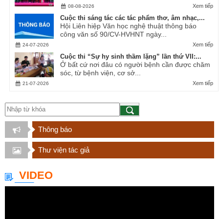
Xem tiếp
08-08-2026
Cuộc thi sáng tác các tác phẩm thơ, âm nhạc,...
Hội Liên hiệp Văn học nghệ thuật thông báo
công văn số 90/CV-HVHNT ngày...
Xem tiếp
24-07-2026
Cuộc thi “Sự hy sinh thầm lặng” lần thứ VII:...
Ở bất cứ nơi đâu có người bệnh cần được chăm
sóc, từ bệnh viện, cơ sở...
Xem tiếp
21-07-2026
Thông báo
Thư viện tác giả
VIDEO