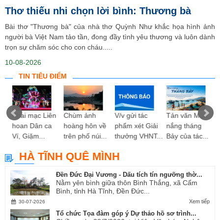
Thơ thiếu nhi chọn lời bình: Thương bà
Bài thơ "Thương bà" của nhà thơ Quỳnh Như khắc họa hình ảnh
người bà Việt Nam tảo tần, đong đầy tình yêu thương và luôn dành
trọn sự chăm sóc cho con cháu.....
10-08-2026
TIN TIÊU ĐIỂM
ng
Khai mạc Liên
Chùm ảnh
V/v gửi tác
Tản văn Mùa
hoan Dân ca
hoàng hôn về
phẩm xét Giải
nắng tháng
Ví, Giặm...
trên phố núi...
thưởng VHNT...
Bảy của tác...
HÀ TĨNH QUÊ MÌNH
Đền Đức Đại Vương - Dấu tích tín ngưỡng thờ...
Nằm yên bình giữa thôn Bình Thắng, xã Cẩm
Bình, tỉnh Hà Tĩnh, Đền Đức...
Xem tiếp
30-07-2026
Tổ chức Tọa đàm góp ý Dự thảo hồ sơ trình...