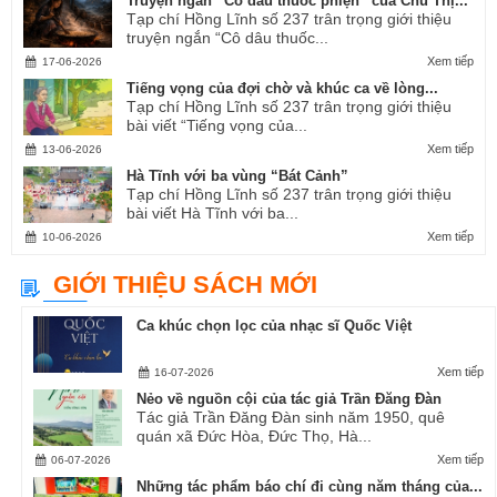
Truyện ngắn “Cô dâu thuốc phiện” của Chu Thị...
Tạp chí Hồng Lĩnh số 237 trân trọng giới thiệu
truyện ngắn “Cô dâu thuốc...
Xem tiếp
17-06-2026
Tiếng vọng của đợi chờ và khúc ca về lòng...
Tạp chí Hồng Lĩnh số 237 trân trọng giới thiệu
bài viết “Tiếng vọng của...
Xem tiếp
13-06-2026
Hà Tĩnh với ba vùng “Bát Cảnh”
Tạp chí Hồng Lĩnh số 237 trân trọng giới thiệu
bài viết Hà Tĩnh với ba...
Xem tiếp
10-06-2026
GIỚI THIỆU SÁCH MỚI
Ca khúc chọn lọc của nhạc sĩ Quốc Việt
Xem tiếp
16-07-2026
Nẻo về nguồn cội của tác giả Trần Đăng Đàn
Tác giả Trần Đăng Đàn sinh năm 1950, quê
quán xã Đức Hòa, Đức Thọ, Hà...
Xem tiếp
06-07-2026
Những tác phẩm báo chí đi cùng năm tháng của...