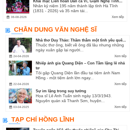
Khai mạc Liên hoan Dân ca Ví, Giặm Nghệ Tĩnh...
Nhân kỷ niệm 195 năm thành lập tỉnh Hà Tĩnh
(1831 - 2026) và 35 năm tái...
Xem tiếp
06-08-2026
CHÂN DUNG VĂN NGHỆ SĨ
Nhà thơ Duy Thảo: Thăm thẳm một tình yêu quê...
Thuộc thơ ông, biết về ông đã lâu nhưng những
ngày xuân gặp lại người...
Xem tiếp
24-04-2026
Nhiếp ảnh gia Quang Diện – Con Tằm lặng lẽ nhả
tơ
Tôi gặp Quang Diện lần đầu tại tiệm ảnh Nam
Hồng - một tiệm ảnh lớn ngay...
Xem tiếp
22-04-2026
Sự im lặng trong suy tưởng
Họa sĩ Lê Anh Tuấn sinh ngày 13/3/1943.
Nguyên quán xã Thanh Sơn, huyện...
Xem tiếp
03-04-2025
TẠP CHÍ HỒNG LĨNH