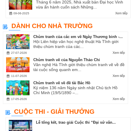
Tháng 6 năm 2025, Nhà xuất bản Đại học Vinh
vừa ấn hành cuốn sách Những...
Xem tiếp
09-06-2025
DÀNH CHO NHÀ TRƯỜNG
Chùm tranh của các em về Ngày Thương binh -...
Hội Liên hiệp văn học nghệ thuật Hà Tĩnh giới
thiệu chùm tranh của các...
Xem tiếp
27-07-2026
Chùm tranh vẽ của Nguyễn Thảo Chi
Văn nghệ Hà Tĩnh giới thiệu chùm tranh vẽ về đề
tài cuộc sống quanh em...
Xem tiếp
11-07-2026
Chùm tranh vẽ về đề tài Bác Hồ
Kỷ niệm 136 năm Ngày sinh nhật Chủ tịch Hồ
Chí Minh (19/5/1890 –...
Xem tiếp
17-05-2026
CUỘC THI - GIẢI THƯỞNG
Lễ tổng kết, trao giải Cuộc thi “Đại sứ văn...