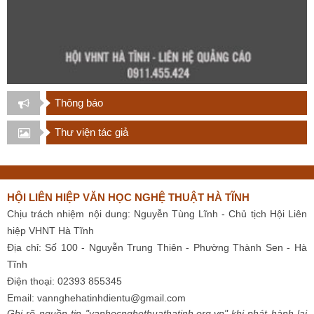
Thông báo
Thư viện tác giả
HỘI LIÊN HIỆP VĂN HỌC NGHỆ THUẬT HÀ TĨNH
Chịu trách nhiệm nội dung: Nguyễn Tùng Lĩnh - Chủ tịch Hội Liên
hiệp VHNT Hà Tĩnh
Địa chỉ: Số 100 - Nguyễn Trung Thiên - Phường Thành Sen - Hà
Tĩnh
Điện thoại: 02393 855345
Email:
vannghehatinhdientu@gmail.com
Ghi rõ nguồn tin "vanhocnghethuathatinh.org.vn" khi phát hành lại