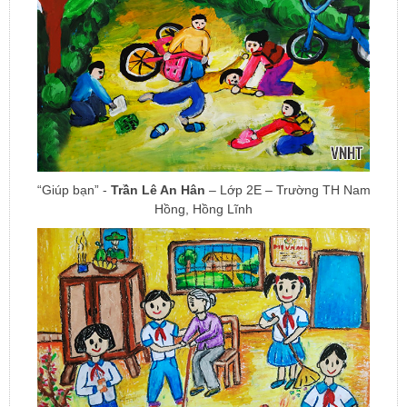
“Giúp bạn” -
Trần Lê An Hân
– Lớp 2E – Trường TH Nam
Hồng, Hồng Lĩnh