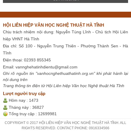
HỘI LIÊN HIỆP VĂN HỌC NGHỆ THUẬT HÀ TĨNH
Chịu trách nhiệm nội dung: Nguyễn Tùng Lĩnh - Chủ tịch Hội Liên
hiệp VHNT Hà Tĩnh
Địa chỉ: Số 100 - Nguyễn Trung Thiên - Phường Thành Sen - Hà
Tĩnh
Điện thoại: 02393 855345
Email:
vannghehatinhdientu@gmail.com
Ghi rõ nguồn tin "vanhocnghethuathatinh.org.vn" khi phát hành lại
nội dung trên
Trang thông tin điện tử Hội Liên hiệp Văn học Nghệ thuật Hà Tĩnh
Lượt người truy cập
Hôm nay :
1473
Tháng này :
36827
Tổng truy cập :
12699981
COPYRIGHT © 2017 HỘI LIÊN HIỆP VĂN HỌC NGHỆ THUẬT HÀ TĨNH. ALL
RIGHTS RESERVED. CONTACT PHONE: 0916334566