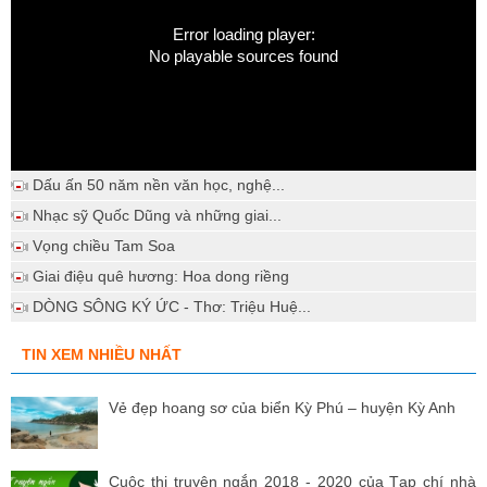
Error loading player:
No playable sources found
Dấu ấn 50 năm nền văn học, nghệ...
Nhạc sỹ Quốc Dũng và những giai...
Vọng chiều Tam Soa
Giai điệu quê hương: Hoa dong riềng
DÒNG SÔNG KÝ ỨC - Thơ: Triệu Huệ...
TIN XEM NHIỀU NHẤT
Vẻ đẹp hoang sơ của biển Kỳ Phú – huyện Kỳ Anh
Cuộc thi truyện ngắn 2018 - 2020 của Tạp chí nhà