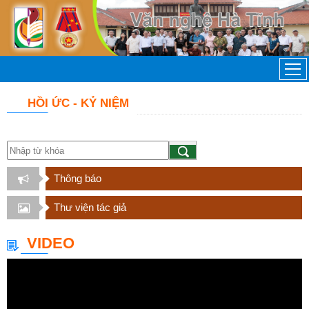
HỒI ỨC - KỶ NIỆM
Thông báo
Thư viện tác giả
VIDEO