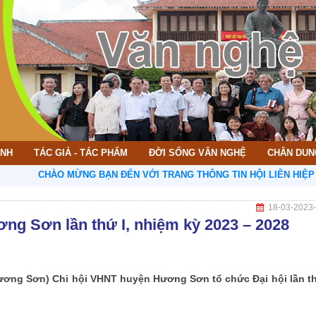
ÌNH
TÁC GIẢ - TÁC PHẨM
ĐỜI SỐNG VĂN NGHỆ
CHÂN DUN
CHÀO MỪNG BẠN ĐẾN VỚI TRANG THÔNG TIN HỘI LIÊN HIỆP VĂN HỌ
18-03-2023
ng Sơn lần thứ I, nhiệm kỳ 2023 – 2028
Hương Sơn) Chi hội VHNT huyện Hương Sơn tổ chức Đại hội lần th