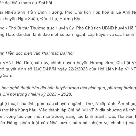
c đại biểu tham dự Đại hội
ĩ Nhiếp ảnh Trần Đình Hướng, Phó Chủ tịch Hội; họa sĩ Lê Anh N
các huyện Nghi Xuân, Đức Thọ, Hương Khê.
ng - Phó Bí thư Thường trực Huyện ủy, Phó Chủ tịch UBND huyện Hồ 
g Hào, đại diện lãnh đạo một số ban ngành cấp huyện và các thành 
h Hiền đọc diễn văn khai mạc Đại hội
ệp VHNT Hà Tĩnh; cấp ủy, chính quyền huyện Hương Sơn, Chi hội 
 có quyết định số 11/QĐ-HVN ngày 22/2/2023 của Hội Liên hiệp VHN
g Sơn.
học nghệ thuật trên địa bàn huyện trong thời gian qua, phương hướng
 Chi hội trong nhiệm kỳ 2023 – 2028.
ghệ thuật của tỉnh, gồm các chuyên ngành: Thơ, Nhiếp ảnh, Âm nhạc
B thơ khá hùng hậu. Việc thành lập Chi hội VHNT ở địa phương đã trở
hân, cộng tác viên một môi trường sáng tạo lành mạnh. Các Hội viên 
của Đảng, pháp luật của Nhà nước, bám sát nhiệm vụ chính trị của