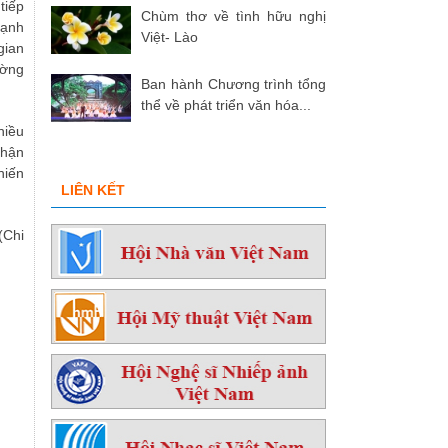
tiếp
Chùm thơ về tình hữu nghị
cạnh
Việt- Lào
gian
ường
Ban hành Chương trình tổng
thể về phát triển văn hóa...
hiều
nhận
hiến
LIÊN KẾT
(Chi