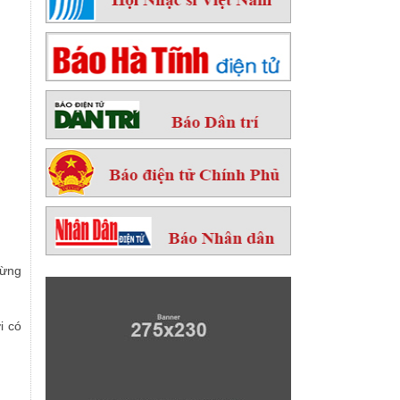
mừng
i có