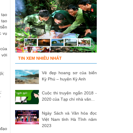
 tạo
 tạo
tiễn
c vụ
 của
 với
TIN XEM NHIỀU NHẤT
Vẻ đẹp hoang sơ của biển
ội;
Kỳ Phú – huyện Kỳ Anh
;
Cuộc thi truyện ngắn 2018 -
”
2020 của Tạp chí nhà văn...
Ngày Sách và Văn hóa đọc
Việt Nam tỉnh Hà Tĩnh năm
2023
 đạo