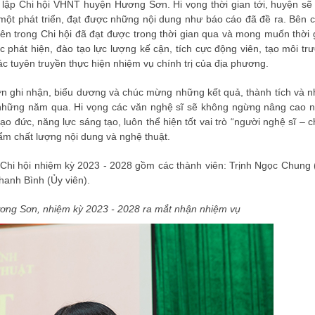
 lập Chi hội VHNT huyện Hương Sơn. Hi vọng thời gian tới, huyện sẽ 
y một phát triển, đạt được những nội dung như báo cáo đã đề ra. Bên 
ên trong Chi hội đã đạt được trong thời gian qua và mong muốn thời 
ệc phát hiện, đào tạo lực lượng kế cận, tích cực động viên, tạo môi tr
ác tuyên truyền thực hiện nhiệm vụ chính trị của địa phương.
ơn ghi nhận, biểu dương và chúc mừng những kết quả, thành tích và n
những năm qua. Hi vọng các văn nghệ sĩ sẽ không ngừng nâng cao 
ạo đức, năng lực sáng tạo, luôn thể hiện tốt vai trò “người nghệ sĩ – c
hẩm chất lượng nội dung và nghệ thuật.
 Chi hội nhiệm kỳ 2023 - 2028 gồm các thành viên: Trịnh Ngọc Chung 
Thanh Bình (Ủy viên).
ng Sơn, nhiệm kỳ 2023 - 2028 ra mắt nhận nhiệm vụ