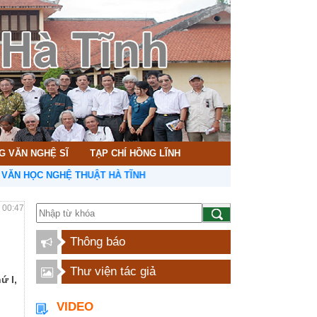
G VĂN NGHỆ SĨ
TẠP CHÍ HỒNG LĨNH
C NGHỆ THUẬT HÀ TĨNH
- 00:47
Thông báo
Thư viện tác giả
ứ I,
VIDEO