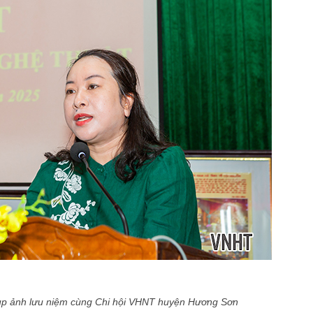
hụp ảnh lưu niệm cùng Chi hội VHNT huyện Hương Sơn