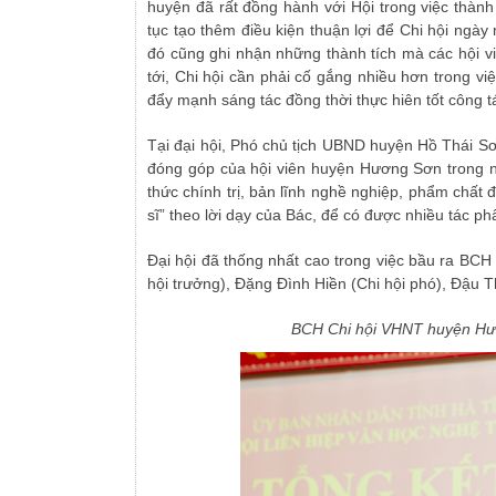
huyện đã rất đồng hành với Hội trong việc thành
tục tạo thêm điều kiện thuận lợi để Chi hội ngà
đó cũng ghi nhận những thành tích mà các hội vi
tới, Chi hội cần phải cố gắng nhiều hơn trong vi
đẩy mạnh sáng tác đồng thời thực hiên tốt công t
Tại đại hội, Phó chủ tịch UBND huyện Hồ Thái S
đóng góp của hội viên huyện Hương Sơn trong 
thức chính trị, bản lĩnh nghề nghiệp, phẩm chất đ
sĩ” theo lời dạy của Bác, để có được nhiều tác p
Đại hội đã thống nhất cao trong việc bầu ra BCH
hội trưởng), Đặng Đình Hiền (Chi hội phó), Đậu 
BCH Chi hội VHNT huyện Hươ