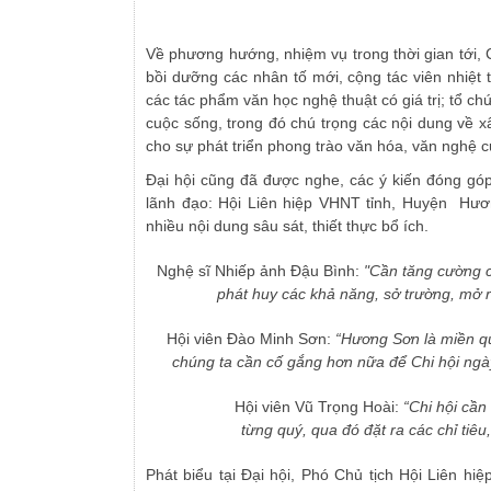
Về phương hướng, nhiệm vụ trong thời gian tới, C
bồi dưỡng các nhân tố mới, cộng tác viên nhiệt t
các tác phẩm văn học nghệ thuật có giá trị; tổ chứ
cuộc sống, trong đó chú trọng các nội dung về xâ
cho sự phát triển phong trào văn hóa, văn nghệ 
Đại hội cũng đã được nghe, các ý kiến đóng góp
lãnh đạo: Hội Liên hiệp VHNT tỉnh, Huyện Hươn
nhiều nội dung sâu sát, thiết thực bổ ích.
Nghệ sĩ Nhiếp ảnh Đậu Bình:
"Cần tăng cường cá
phát huy các khả năng, sở trường, mở 
Hội viên Đào Minh Sơn:
“Hương Sơn là miền quê
chúng ta cần cố gắng hơn nữa để Chi hội ngà
Hội viên Vũ Trọng Hoài:
“Chi hội cần
từng quý, qua đó đặt ra các chỉ tiê
Phát biểu tại Đại hội, Phó Chủ tịch Hội Liên 