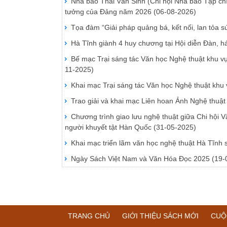
Nhà báo Thái Văn Sinh (Chi hội Nhà báo Tạp chí 
tưởng của Đảng năm 2026
(06-08-2026)
Tọa đàm “Giải pháp quảng bá, kết nối, lan tỏa s
Hà Tĩnh giành 4 huy chương tại Hội diễn Đàn, 
Bế mạc Trại sáng tác Văn học Nghệ thuật khu v
11-2025)
Khai mạc Trại sáng tác Văn học Nghệ thuật kh
Trao giải và khai mạc Liên hoan Ảnh Nghệ thuật
Chương trình giao lưu nghệ thuật giữa Chi hội 
người khuyết tật Hàn Quốc
(31-05-2025)
Khai mạc triển lãm văn học nghệ thuật Hà Tĩnh
Ngày Sách Việt Nam và Văn Hóa Đọc 2025
(19-
TRANG CHỦ
GIỚI THIỆU SÁCH MỚI
CUỘ