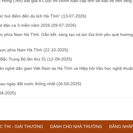
Hồng Lĩnh) đạt giải A Cuộc thi chính luận cấp tỉnh về bảo vệ nền tảng
ức hút điểm đến du lịch Hà Tĩnh”
(13-07-2026)
hát dân ca 3 miền năm 2026
(09-07-2026)
ực phía Nam Hà Tĩnh: Gắn kết, sáng tạo và lan tỏa tình yêu quê hươn
u vực phía Nam Hà Tĩnh
(22-10-2025)
 Bắc Trung Bộ lần thứ 31
(12-09-2025)
Văn nghệ dân gian Việt Nam tại Hà Tĩnh và Hiệp hội Văn học nghệ thuật
 sau ngày đất nước thống nhất
(26-04-2025)
04-2025)
C THI - GIẢI THƯỞNG
DÀNH CHO NHÀ TRƯỜNG
ĐĂNG NHẬ