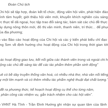
Đoàn Chủ tịch
hi hội sẽ tập hợp, đoàn kết tổ chức, động viên hội viên, phát hiện đào
ình tâm huyết; giới thiệu hội viên mới, khuyến khích nghiên cứu sáng
c thực tế dã ngoại, học tập trao đổi sáng tác, bám sát các chủ đề thực 
y dựng nông thôn mới, đô thị văn minh, thanh niên, trí thức... để phụ
của địa phương;
 vào Báo cáo hoạt động của Chi hội và các ý kiến phát biểu chỉ đạo
g Sơn về định hướng cho hoạt động của Chi hội trong thời gian tới
c hoạt động giao lưu, kết nối giữa các thành viên trong và ngoài chi h
rộng các chủ đề sáng tác để các tác phẩm thêm phần sinh động"
 có bề dày truyền thống văn hoá, có nhiều nhà thơ, nhà văn nổi tiếng
y một lớn mạnh và có thêm nhiều tác phẩm nghệ thuật đạt chất lượng.
 đề ra phương thức, kế hoạch hoạt động cụ thể cho từng năm,
u, phân công các nhiệm vụ, gắn trách nhiệm cho các hội viên”.
hiệp VHNT Hà Tĩnh - Trần Đình Hướng ghi nhận sự quan tâm của lãnh