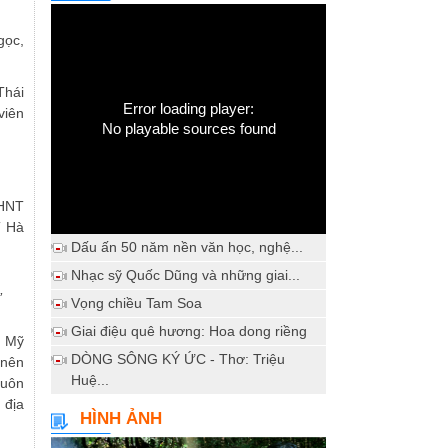
gọc,
Thái
Error loading player:
viên
No playable sources found
VHNT
T Hà
Dấu ấn 50 năm nền văn học, nghệ...
Nhạc sỹ Quốc Dũng và những giai...
,
Vọng chiều Tam Soa
Giai điệu quê hương: Hoa dong riềng
, Mỹ
DÒNG SÔNG KÝ ỨC - Thơ: Triệu
 nên
Huệ...
luôn
 địa
HÌNH ẢNH