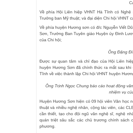
Cá
Về phía Hội Liên hiệp VHNT Hà Tĩnh có Nghệ s
Trưởng ban Mỹ thuật; và đại diện Chi hội VHNT 
Về phía huyện Hương sơn có đ/c Nguyễn Viết Dũ
Sơn, Trưởng Ban Tuyên giáo Huyện ủy Đinh Lươn
của Chi hội;
Ông Đặng Đìn
Được sự quan tâm và chỉ đạo của Hội Liên hi
huyện Hương Sơn đã chính thức ra mắt sau khi
Tĩnh về việc thành lập Chi hội VHNT huyện Hươn
Ông Trịnh Ngọc Chung báo cáo hoạt động văn 
nhiệm vụ của
Huyện Hương Sơn hiện có 09 hội viên Văn học n
thuật và nhiều nghệ nhân, cộng tác viên, các CL
cần thiết, tạo cho đội ngũ văn nghệ sĩ, nghệ n
quán triệt sâu sắc các chủ trương chính sách 
phương.