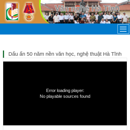
Dấu ấn 50 năm nền văn học, nghệ thuật Hà Tĩnh
Error loading player:
No playable sources found