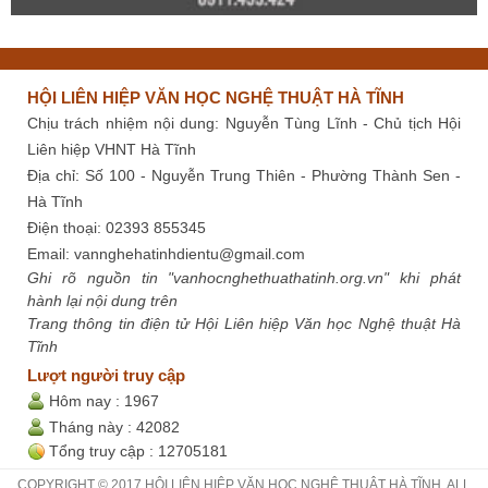
HỘI LIÊN HIỆP VĂN HỌC NGHỆ THUẬT HÀ TĨNH
Chịu trách nhiệm nội dung: Nguyễn Tùng Lĩnh - Chủ tịch Hội
Liên hiệp VHNT Hà Tĩnh
Địa chỉ: Số 100 - Nguyễn Trung Thiên - Phường Thành Sen -
Hà Tĩnh
Điện thoại: 02393 855345
Email:
vannghehatinhdientu@gmail.com
Ghi rõ nguồn tin "vanhocnghethuathatinh.org.vn" khi phát
hành lại nội dung trên
Trang thông tin điện tử Hội Liên hiệp Văn học Nghệ thuật Hà
Tĩnh
Lượt người truy cập
Hôm nay :
1967
Tháng này :
42082
Tổng truy cập :
12705181
COPYRIGHT © 2017 HỘI LIÊN HIỆP VĂN HỌC NGHỆ THUẬT HÀ TĨNH. ALL