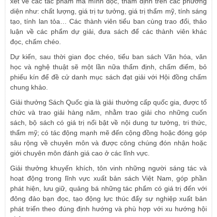
xét về các tác phẩm mà mình đọc, thẩm định trên các phương
diện như: chất lượng, giá trị tư tưởng, giá trị thẩm mỹ, tính sáng
tạo, tính lan tỏa… Các thành viên tiểu ban cùng trao đổi, thảo
luận về các phẩm dự giải, đưa sách để các thành viên khác
đọc, chấm chéo.
Dự kiến, sau thời gian đọc chéo, tiểu ban sách Văn hóa, văn
học và nghệ thuật sẽ một lần nữa thẩm định, chấm điểm, bỏ
phiếu kín để đề cử danh mục sách đạt giải với Hội đồng chấm
chung khảo.
Giải thưởng Sách Quốc gia là giải thưởng cấp quốc gia, được tổ
chức và trao giải hàng năm, nhằm trao giải cho những cuốn
sách, bộ sách có giá trị nổi bật về nội dung tư tưởng, tri thức,
thẩm mỹ; có tác động mạnh mẽ đến cộng đồng hoặc đóng góp
sâu rộng về chuyên môn và được công chúng đón nhận hoặc
giới chuyên môn đánh giá cao ở các lĩnh vực.
Giải thưởng khuyến khích, tôn vinh những người sáng tác và
hoạt động trong lĩnh vực xuất bản sách Việt Nam, góp phần
phát hiện, lưu giữ, quảng bá những tác phẩm có giá trị đến với
đông đảo bạn đọc, tạo động lực thúc đẩy sự nghiệp xuất bản
phát triển theo đúng định hướng và phù hợp với xu hướng hội