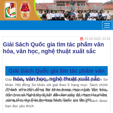
23-09-2025
- 23:34
Giải Sách Quốc gia tìm tác phẩm văn
hóa, văn học, nghệ thuật xuất sắc
Giải Sách Quốc gia tìm tác phẩm văn
hóa, văn học, nghệ thuật xuất sắc
Giải thưởng Sách Quốc gia mùa thứ VIII đang ở vòng chấm Sơ
khảo. Hội đồng Sơ khảo xét giải theo 5 hạng mục: Sách chính
Thành viên Hội đồng Sơ khảo hạng mục sách Văn hóa,
trị, kinh tế, khoa học xã hội và nhân văn; Sách giáo dục, khoa
Văn học và Nghệ thuật bắt đầu làm việc để chọn tác phẩm
học tự nhiên và công nghệ, đổi mới sáng tạo; Sách văn hóa,
xứng tầm cho Giải thưởng Sách Quốc gia lần VIII.
văn học và nghệ thuật; Sách thiếu niên, nhi đồng; Sách được
bạn đọc yêu thích.