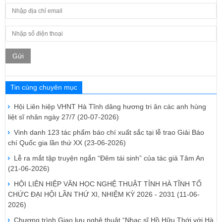
Gửi
Tin cùng chuyên mục
Hội Liên hiệp VHNT Hà Tĩnh dâng hương tri ân các anh hùng
liệt sĩ nhân ngày 27/7
(20-07-2026)
Vinh danh 123 tác phẩm báo chí xuất sắc tại lễ trao Giải Báo
chí Quốc gia lần thứ XX
(23-06-2026)
Lễ ra mắt tập truyện ngắn “Đêm tái sinh” của tác giả Tâm An
(21-06-2026)
HỘI LIÊN HIỆP VĂN HỌC NGHỆ THUẬT TỈNH HÀ TĨNH TỔ
CHỨC ĐẠI HỘI LẦN THỨ XI, NHIỆM KỲ 2026 - 2031
(11-06-
2026)
Chương trình Giao lưu nghệ thuật “Nhạc sĩ Hồ Hữu Thới với Hà