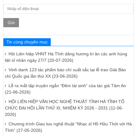
Gửi
Tin cùng chuyên mục
Hội Liên hiệp VHNT Hà Tĩnh dâng hương tri ân các anh hùng
liệt sĩ nhân ngày 27/7
(20-07-2026)
Vinh danh 123 tác phẩm báo chí xuất sắc tại lễ trao Giải Báo
chí Quốc gia lần thứ XX
(23-06-2026)
Lễ ra mắt tập truyện ngắn “Đêm tái sinh” của tác giả Tâm An
(21-06-2026)
HỘI LIÊN HIỆP VĂN HỌC NGHỆ THUẬT TỈNH HÀ TĨNH TỔ
CHỨC ĐẠI HỘI LẦN THỨ XI, NHIỆM KỲ 2026 - 2031
(11-06-
2026)
Chương trình Giao lưu nghệ thuật “Nhạc sĩ Hồ Hữu Thới với Hà
Tĩnh”
(27-05-2026)