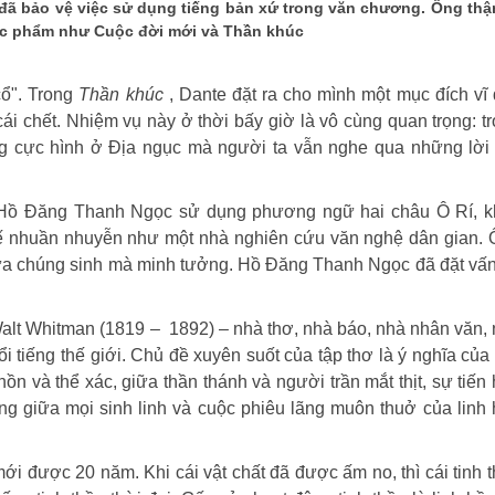
đã bảo vệ việc sử dụng tiếng bản xứ trong văn chương. Ông thậ
ác phẩm như Cuộc đời mới và Thần khúc
cổ". Trong
Thần khúc
, Dante đặt ra cho mình một mục đích vĩ 
cái chết. Nhiệm vụ này ở thời bấy giờ là vô cùng quan trọng: t
g cực hình ở Địa ngục mà người ta vẫn nghe qua những lời
h, Hồ Đăng Thanh Ngọc sử dụng phương ngữ hai châu Ô Rí, 
ế nhuần nhuyễn như một nhà nghiên cứu văn nghệ dân gian.
 lựa chúng sinh mà minh tưởng. Hồ Đăng Thanh Ngọc đã đặt vấ
Walt Whitman (1819 – 1892) – nhà thơ, nhà báo, nhà nhân văn,
ổi tiếng thế giới. Chủ đề xuyên suốt của tập thơ là ý nghĩa của
ồn và thể xác, giữa thần thánh và người trần mắt thịt, sự tiến
ng giữa mọi sinh linh và cuộc phiêu lãng muôn thuở của linh
i được 20 năm. Khi cái vật chất đã được ấm no, thì cái tinh 