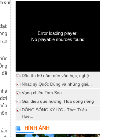
m chí
đại:
Error loading player:
rong
No playable sources found
 rao
khúc
 Ông
n đề
Dấu ấn 50 năm nền văn học, nghệ...
Nhạc sỹ Quốc Dũng và những giai...
 nhà
Vọng chiều Tam Soa
 đời
Giai điệu quê hương: Hoa dong riềng
 hóa
DÒNG SÔNG KÝ ỨC - Thơ: Triệu
 hồn
Huệ...
HÌNH ẢNH
thần