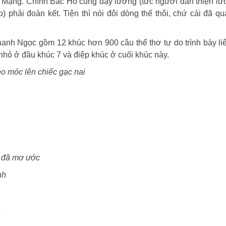
h Mạng. Chính Bác Hồ cũng dạy lương (tức người dân thiện l
 phải đoàn kết. Tiện thì nói đôi dòng thế thôi, chứ cái đã qu
nh Ngọc gồm 12 khúc hơn 900 câu thể thơ tự do trình bày li
 nhỏ ở đầu khúc 7 và điệp khúc ở cuối khúc này.
bèo móc lên chiếc gạc nai
ừ đã mơ ước
nh
n