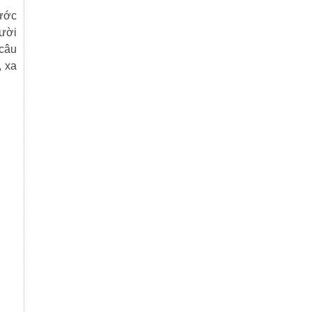
rước
gười
 câu
, xa