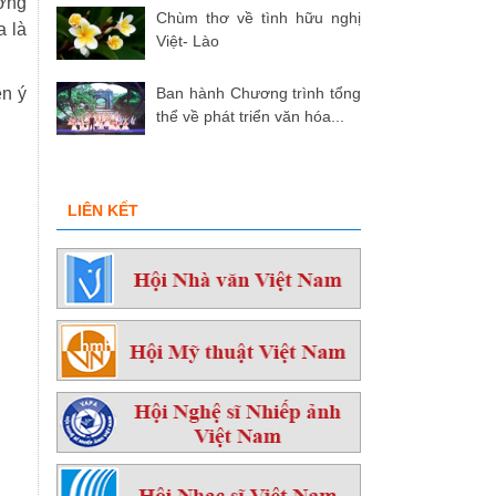
ương
Chùm thơ về tình hữu nghị
a là
Việt- Lào
ên ý
Ban hành Chương trình tổng
thể về phát triển văn hóa...
LIÊN KẾT