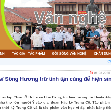
ÌNH
TÁC GIẢ - TÁC PHẨM
ĐỜI SỐNG VĂN NGHỆ
CHÂN DUN
CHÀO M
06-08-2025
Sông Hương trữ tình tận cùng để hiện si
i tập Chiếc Ô Đi Lẻ và Hoa Đăng, tôi liên tưởng tới Dante Alig
 nhà thơ lớn người Ý vào giai đoạn Hậu kỳ Trung Cổ. Tác phẩm
 thời kỳ Trung Cổ và là tác phẩm văn học vĩ đại nhất bằng tiế