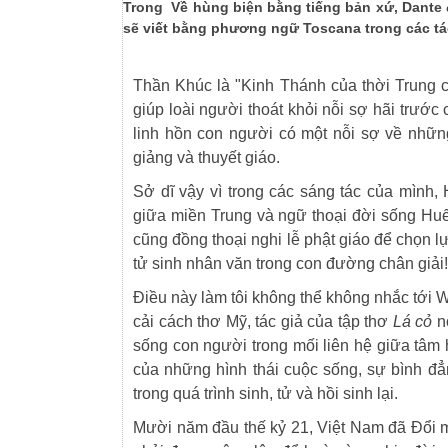
Trong Về hùng biện bằng tiếng bản xứ, Dante 
sẽ viết bằng phương ngữ Toscana trong các t
Thần Khúc là "Kinh Thánh của thời Trung 
giúp loài người thoát khỏi nỗi sợ hãi trước 
linh hồn con người có một nỗi sợ về nhữn
giảng và thuyết giáo.
Sở dĩ vậy vì trong các sáng tác của mìn
giữa miền Trung và ngữ thoại đời sống Hu
cũng đồng thoại nghi lễ phật giáo để chọn
tử sinh nhân văn trong con đường chân giải!
Điều này làm tôi không thể không nhắc tới 
cải cách thơ Mỹ, tác giả của tập thơ
Lá cỏ
n
sống con người trong mối liên hệ giữa tâm h
của những hình thái cuộc sống, sự bình đẳ
trong quá trình sinh, tử và hồi sinh lại.
Mười năm đầu thế kỷ 21, Việt Nam đã Đổi mớ