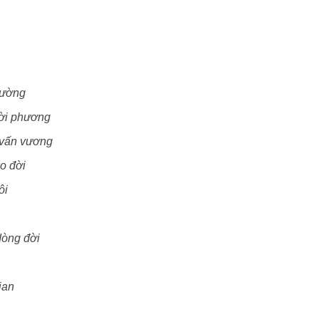
hường
ười phương
 vấn vương
o đời
ôi
dòng đời
ian