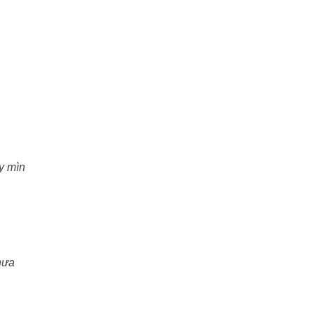
y mìn
hưa