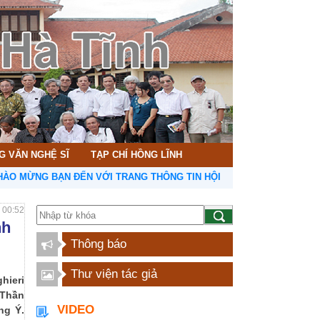
G VĂN NGHỆ SĨ
TẠP CHÍ HỒNG LĨNH
ỪNG BẠN ĐẾN VỚI TRANG THÔNG TIN HỘI LIÊN HIỆP VĂN HỌC NGHỆ
- 00:52
nh
Thông báo
Thư viện tác giả
hieri
 Thần
VIDEO
ng Ý.