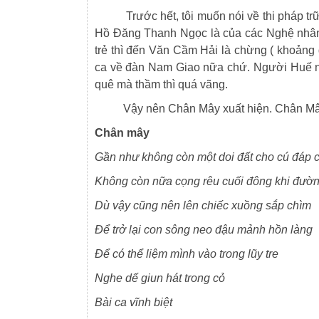
Trước hết, tôi muốn nói về thi pháp trữ 
Hồ Đăng Thanh Ngọc là của các Nghệ nhân 
trẻ thì đến Văn Cầm Hải là chừng ( khoảng 
ca về đàn Nam Giao nữa chứ. Người Huế nổ
quê mà thầm thì quá vãng.
Vậy nên Chân Mây xuất hiện. Chân Mây chỉ
Chân mây
Gần như không còn một doi đất cho cú đáp c
Không còn nữa cọng rêu cuối đông khi đường
Dù vậy cũng nên lên chiếc xuồng sắp chìm
Để trở lại con sông neo đậu mảnh hồn làng
Để có thể liệm mình vào trong lũy tre
Nghe dế giun hát trong cỏ
Bài ca vĩnh biệt