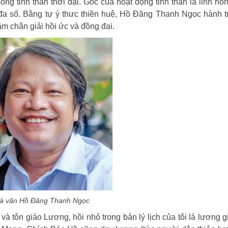
ng tinh thần thời đại. Gốc của hoạt động tinh thần là linh hồ
đa số. Bằng tự ý thưc thiền huệ, Hồ Đăng Thanh Ngọc hành t
m chân giải hồi ức và đồng đại.
à văn Hồ Đăng Thanh Ngọc
à tôn giáo Lương, hồi nhỏ trong bản lý lịch của tôi là lương g