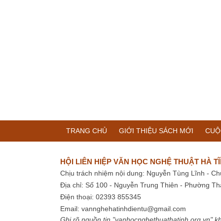
TRANG CHỦ
GIỚI THIỆU SÁCH MỚI
CUỘ
HỘI LIÊN HIỆP VĂN HỌC NGHỆ THUẬT HÀ T
Chịu trách nhiệm nội dung: Nguyễn Tùng Lĩnh - Ch
Địa chỉ: Số 100 - Nguyễn Trung Thiên - Phường Th
Điện thoại: 02393 855345
Email:
vannghehatinhdientu@gmail.com
Ghi rõ nguồn tin "vanhocnghethuathatinh.org.vn" kh