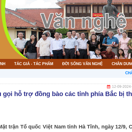
ÌNH
TÁC GIẢ - TÁC PHẨM
ĐỜI SỐNG VĂN NGHỆ
CHÂN DUN
CHÀO MỪ
12-09-2024
gọi hỗ trợ đồng bào các tỉnh phía Bắc bị th
ặt trận Tổ quốc Việt Nam tỉnh Hà Tĩnh, ngày 12/9, 