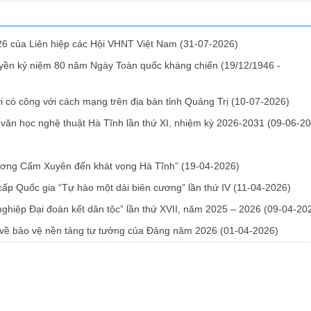
26 của Liên hiệp các Hội VHNT Việt Nam
(31-07-2026)
ruyền kỷ niệm 80 năm Ngày Toàn quốc kháng chiến (19/12/1946 -
i có công với cách mạng trên địa bàn tỉnh Quảng Trị
(10-07-2026)
ệp văn học nghệ thuật Hà Tĩnh lần thứ XI, nhiệm kỳ 2026-2031
(09-06-20
hương Cẩm Xuyên đến khát vọng Hà Tĩnh”
(19-04-2026)
 cấp Quốc gia “Tự hào một dải biên cương” lần thứ IV
(11-04-2026)
nghiệp Đại đoàn kết dân tộc” lần thứ XVII, năm 2025 – 2026
(09-04-20
h về bảo vệ nền tảng tư tưởng của Đảng năm 2026
(01-04-2026)