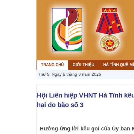
TRANG CHỦ
GIỚI THIỆU
HÀ TĨNH QUÊ M
Thứ 5, Ngày 6 tháng 8 năm 2026
Hội Liên hiệp VHNT Hà Tĩnh kêu 
hại do bão số 3
Hưởng ứng lời kêu gọi của Ủy ban M