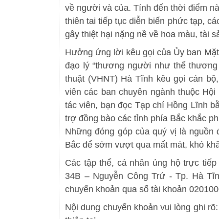
về người và của. Tính đến thời điểm nà
thiên tai tiếp tục diễn biến phức tạp,
gây thiệt hại nặng nề về hoa màu, tài 
Hưởng ứng lời kêu gọi của Ủy ban Mặt t
đạo lý “thương người như thể thương 
thuật (VHNT) Hà Tĩnh kêu gọi cán bộ,
viên các ban chuyên ngành thuộc Hội 
tác viên, bạn đọc Tạp chí Hồng Lĩnh bằ
trợ đồng bào các tỉnh phía Bắc khắc phụ
Những đóng góp của quý vị là nguồn đ
Bắc để sớm vượt qua mất mát, khó khă
Các tập thể, cá nhân ủng hộ trực tiếp
34B – Nguyễn Công Trứ - Tp. Hà Tĩn
chuyển khoản qua số tài khoản 02010
Nội dung chuyển khoản vui lòng ghi rõ