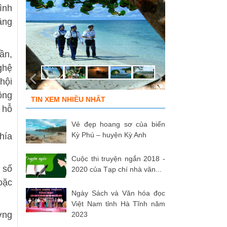
ình
âng
ần,
ghệ
hội
ộng
TIN XEM NHIỀU NHẤT
 hỗ
Vẻ đẹp hoang sơ của biển
Kỳ Phú – huyện Kỳ Anh
hía
Cuộc thi truyện ngắn 2018 -
 số
2020 của Tạp chí nhà văn...
oặc
Ngày Sách và Văn hóa đọc
Việt Nam tỉnh Hà Tĩnh năm
ởng
2023