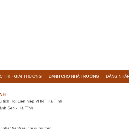
C THI - GIẢI THƯỞNG
DÀNH CHO NHÀ TRƯỜNG
ĐĂNG NHẬ
ĨNH
ủ tịch Hội Liên hiệp VHNT Hà Tĩnh
ành Sen - Hà Tĩnh
i phát hành lại nội dung trên