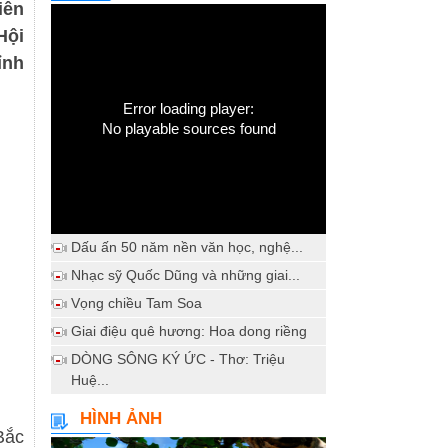
iên
Hội
ỉnh
Error loading player:
No playable sources found
Dấu ấn 50 năm nền văn học, nghệ...
Nhạc sỹ Quốc Dũng và những giai...
Vọng chiều Tam Soa
Giai điệu quê hương: Hoa dong riềng
DÒNG SÔNG KÝ ỨC - Thơ: Triệu
Huệ...
HÌNH ẢNH
Bắc