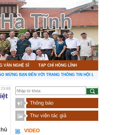
G VĂN NGHỆ SĨ
TẠP CHÍ HỒNG LĨNH
NG BẠN ĐẾN VỚI TRANG THÔNG TIN HỘI LIÊN HIỆP VĂN HỌC NGHỆ 
- 23:49
iệt
Thông báo
Thư viện tác giả
Chủ
VIDEO