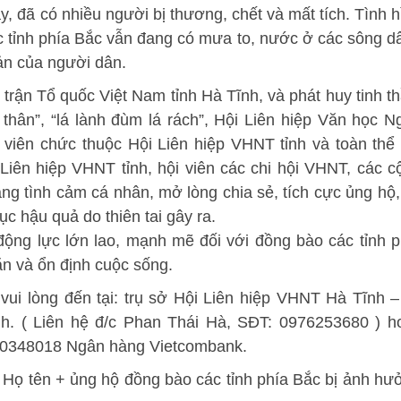
y, đã có nhiều người bị thương, chết và mất tích. Tình h
 các tỉnh phía Bắc vẫn đang có mưa to, nước ở các sông d
sản của người dân.
rận Tổ quốc Việt Nam tỉnh Hà Tĩnh, và phát huy tinh th
thân”, “lá lành đùm lá rách”, Hội Liên hiệp Văn học N
 viên chức thuộc Hội Liên hiệp VHNT tỉnh và toàn thể 
Liên hiệp VHNT tỉnh, hội viên các chi hội VHNT, các c
ng tình cảm cá nhân, mở lòng chia sẻ, tích cực ủng hộ,
c hậu quả do thiên tai gây ra.
ộng lực lớn lao, mạnh mẽ đối với đồng bào các tỉnh p
n và ổn định cuộc sống.
 vui lòng đến tại: trụ sở Hội Liên hiệp VHNT Hà Tĩnh –
h. ( Liên hệ đ/c Phan Thái Hà, SĐT: 0976253680 ) h
00348018 Ngân hàng Vietcombank.
: Họ tên + ủng hộ đồng bào các tỉnh phía Bắc bị ảnh hư