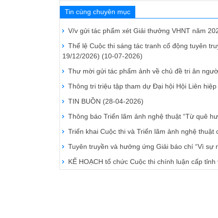
Tin cùng chuyên mục
V/v gửi tác phẩm xét Giải thưởng VHNT năm 20
Thể lệ Cuộc thi sáng tác tranh cổ động tuyên t
19/12/2026)
(10-07-2026)
Thư mời gửi tác phẩm ảnh về chủ đề tri ân ngườ
Thông tri triệu tập tham dự Đại hội Hội Liên hi
TIN BUỒN
(28-04-2026)
Thông báo Triển lãm ảnh nghệ thuật “Từ quê 
Triển khai Cuộc thi và Triển lãm ảnh nghệ thuật
Tuyên truyền và hưởng ứng Giải báo chí “Vì sự 
KẾ HOẠCH tổ chức Cuộc thi chính luận cấp tỉn