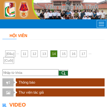
HỘI VIÊN
...
...
[Đầu]
11
12
13
14
15
16
17
[Cuối]
Thông báo
Thư viện tác giả
VIDEO