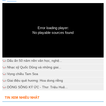
Error loading player:
No playable sources found
Dấu ấn 50 năm nền văn học, nghệ...
Nhạc sỹ Quốc Dũng và những giai...
Vọng chiều Tam Soa
Giai điệu quê hương: Hoa dong riềng
DÒNG SÔNG KÝ ỨC - Thơ: Triệu Huệ...
TIN XEM NHIỀU NHẤT