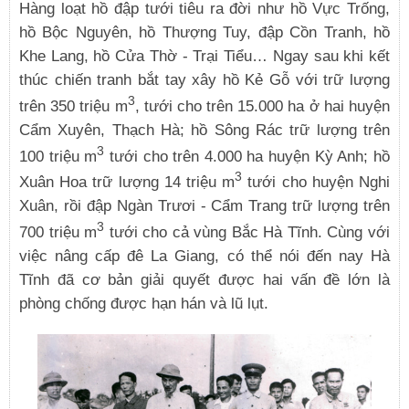
Hàng loạt hồ đập tưới tiêu ra đời như hồ Vực Trống,
hồ Bộc Nguyên, hồ Thượng Tuy, đập Cồn Tranh, hồ
Khe Lang, hồ Cửa Thờ - Trại Tiểu… Ngay sau khi kết
thúc chiến tranh bắt tay xây hồ Kẻ Gỗ với trữ lượng
3
trên 350 triệu m
, tưới cho trên 15.000 ha ở hai huyện
Cẩm Xuyên, Thạch Hà; hồ Sông Rác trữ lượng trên
3
100 triệu m
tưới cho trên 4.000 ha huyện Kỳ Anh; hồ
3
Xuân Hoa trữ lượng 14 triệu m
tưới cho huyện Nghi
Xuân, rồi đập Ngàn Trươi - Cẩm Trang trữ lượng trên
3
700 triệu m
tưới cho cả vùng Bắc Hà Tĩnh. Cùng với
việc nâng cấp đê La Giang, có thể nói đến nay Hà
Tĩnh đã cơ bản giải quyết được hai vấn đề lớn là
phòng chống được hạn hán và lũ lụt.