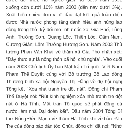
xuống còn dưới 10% năm 2003 (đến nay dưới 3%).
Xuất hiện nhiều đơn vị đi đầu đạt kết quả toàn diện
được Nhà nước phong tặng danh hiệu anh hùng lao
động trong thời kỳ đổi mới như các xã: Gia Phố, Tùng
Ảnh, Trường Sơn, Quang Lộc, Thiên Lộc, Cẩm Nam,
Cương Gián; Lâm Trường Hương Sơn. Năm 2003 Thủ
tướng Phan Văn Khải về thăm xã Gia Phố nhận xét:
“Đây thực sự là nông thôn xã hội chủ nghĩa”. Vào cuối
năm 2003 Chủ tịch Ủy ban Mặt trận Tổ quốc Việt Nam
Phạm Thế Duyệt cùng với Bộ trưởng Bộ Lao động
Thương binh xã hội Nguyễn Thị Hằng về dự hội nghị
Tổng kết “Xóa nhà tranh tre dột nát”. Đồng chí Phạm
Thế Duyệt nói: “Rút kinh nghiệm xóa nhà tranh tre dột
nát ở Hà Tĩnh, Mặt trận Tổ quốc sẽ phát động cả
nước làm nhà Đại đoàn kết”. Đầu năm 2004 Tổng Bí
thư Nông Đức Mạnh về thăm Hà Tĩnh khi về bản Rào
Tre của đồng bào dân tộc Chứt, đồng chí đã nói: “Nhờ