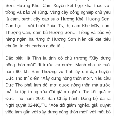
Sơn, Hương Khê, Cẩm Xuyên kết hợp khai thác với
trồng và bảo vệ rừng. Vùng cây công nghiệp chủ yếu
là cam, bưởi, cây cao su ở Hương Khê, Hương Sơn,
Can Lộc… với bưởi Phúc Trạch, cam Khe Mây, cam
Thượng Can, cam bù Hương Sơn… Trồng và bảo vệ
hàng ngàn ha rừng ở Hương Sơn hiện đã đạt tiêu
chuẩn tín chỉ carbon quốc tế...
Đặc biệt Hà Tĩnh là tỉnh có chủ trương “Xây dựng
nông thôn mới” đi trước cả nước. Manh nha từ cuối
năm 90, khi Ban Thường vụ Tỉnh ủy chỉ đạo huyện
Đức Thọ thí điểm “Xây dựng nông thôn mới”. Yêu cầu
Đức Thọ phải làm đổi mới được nông thôn mà trước
mắt là tập trung xóa đói giảm nghèo. Từ kết quả ở
Đức Thọ năm 2001 Ban Chấp hành Đảng bộ đã ra
Nghị quyết 02-NQ/TU “Xóa đói giảm nghèo, giải quyết
việc làm gắn với xây dựng nông thôn mới” với một bộ