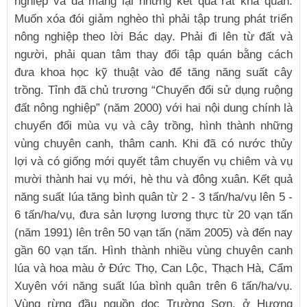
nghiệp và đã mang lại những kết quả rất khả quan.
Muốn xóa đói giảm nghèo thì phải tập trung phát triển
nông nghiệp theo lời Bác dạy. Phải đi lên từ đất và
người, phải quan tâm thay đổi tập quán bằng cách
đưa khoa học kỹ thuật vào để tăng năng suất cây
trồng. Tỉnh đã chủ trương “Chuyển đổi sử dụng ruộng
đất nông nghiệp” (năm 2000) với hai nội dung chính là
chuyển đổi mùa vụ và cây trồng, hình thành những
vùng chuyên canh, thâm canh. Khi đã có nước thủy
lợi và có giống mới quyết tâm chuyển vụ chiêm và vụ
mười thành hai vụ mới, hè thu và đông xuân. Kết quả
năng suất lúa tăng bình quân từ 2 - 3 tấn/ha/vụ lên 5 -
6 tấn/ha/vụ, đưa sản lượng lương thực từ 20 vạn tấn
(năm 1991) lên trên 50 vạn tấn (năm 2005) và đến nay
gần 60 vạn tấn. Hình thành nhiều vùng chuyên canh
lúa và hoa màu ở Đức Thọ, Can Lộc, Thạch Hà, Cẩm
Xuyên với năng suất lúa bình quân trên 6 tấn/ha/vụ.
Vùng rừng đầu nguồn dọc Trường Sơn, ở Hương