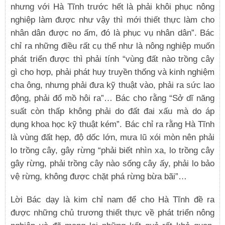
nhưng với Hà Tĩnh trước hết là phải khôi phục nông
nghiệp làm được như vậy thì mới thiết thực làm cho
nhân dân được no ấm, đó là phục vụ nhân dân”. Bác
chỉ ra những điều rất cụ thể như là nông nghiệp muốn
phát triển được thì phải tính “vùng đất nào trồng cây
gì cho hợp, phải phát huy truyền thống và kinh nghiệm
cha ông, nhưng phải đưa kỹ thuật vào, phải ra sức lao
động, phải đổ mồ hôi ra”… Bác cho rằng “Sở dĩ năng
suất còn thấp không phải do đất đai xấu mà do áp
dụng khoa học kỹ thuật kém”. Bác chỉ ra rằng Hà Tĩnh
là vùng đất hẹp, độ dốc lớn, mưa lũ xói mòn nên phải
lo trồng cây, gây rừng “phải biết nhìn xa, lo trồng cây
gây rừng, phải trồng cây nào sống cây ấy, phải lo bảo
vệ rừng, không được chặt phá rừng bừa bãi”…
Lời Bác dạy là kim chỉ nam để cho Hà Tĩnh đề ra
được những chủ trương thiết thực về phát triển nông