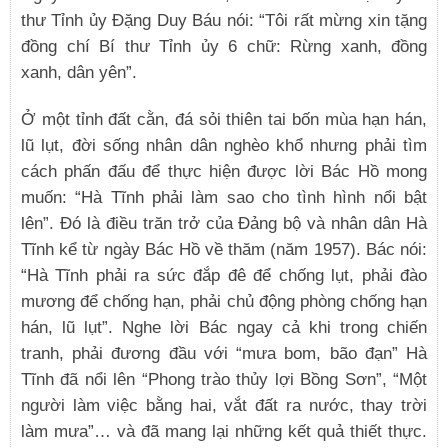
thư Tỉnh ủy Đặng Duy Báu nói: “Tôi rất mừng xin tặng
đồng chí Bí thư Tỉnh ủy 6 chữ: Rừng xanh, đồng
xanh, dân yên”.
Ở một tỉnh đất cằn, đá sỏi thiên tai bốn mùa hạn hán,
lũ lụt, đời sống nhân dân nghèo khổ nhưng phải tìm
cách phấn đấu để thực hiện được lời Bác Hồ mong
muốn: “Hà Tĩnh phải làm sao cho tình hình nổi bật
lên”. Đó là điều trăn trở của Đảng bộ và nhân dân Hà
Tĩnh kể từ ngày Bác Hồ về thăm (năm 1957). Bác nói:
“Hà Tĩnh phải ra sức đắp đê để chống lụt, phải đào
mương để chống hạn, phải chủ động phòng chống hạn
hán, lũ lụt”. Nghe lời Bác ngay cả khi trong chiến
tranh, phải đương đầu với “mưa bom, bão đạn” Hà
Tĩnh đã nổi lên “Phong trào thủy lợi Bồng Sơn”, “Một
người làm việc bằng hai, vắt đất ra nước, thay trời
làm mưa”… và đã mang lại những kết quả thiết thực.