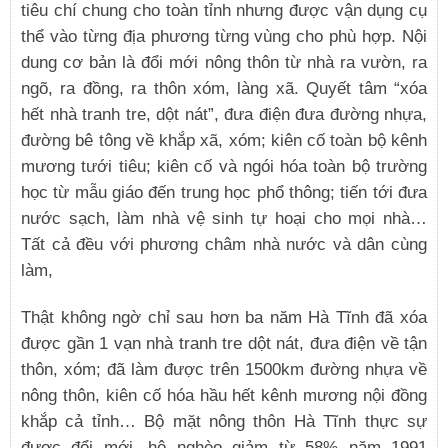
tiêu chí chung cho toàn tỉnh nhưng được vận dụng cụ
thể vào từng địa phương từng vùng cho phù hợp. Nội
dung cơ bản là đổi mới nông thôn từ nhà ra vườn, ra
ngõ, ra đồng, ra thôn xóm, làng xã. Quyết tâm “xóa
hết nhà tranh tre, dột nát”, đưa điện đưa đường nhựa,
đường bê tông về khắp xã, xóm; kiên cố toàn bộ kênh
mương tưới tiêu; kiên cố và ngói hóa toàn bộ trường
học từ mẫu giáo đến trung học phổ thông; tiến tới đưa
nước sạch, làm nhà vệ sinh tự hoại cho mọi nhà…
Tất cả đều với phương châm nhà nước và dân cùng
làm,
Thật không ngờ chỉ sau hơn ba năm Hà Tĩnh đã xóa
được gần 1 vạn nhà tranh tre dột nát, đưa điện về tận
thôn, xóm; đã làm được trên 1500km đường nhựa về
nông thôn, kiên cố hóa hầu hết kênh mương nội đồng
khắp cả tỉnh… Bộ mặt nông thôn Hà Tĩnh thực sự
được đổi mới, hộ nghèo giảm từ 58% năm 1991