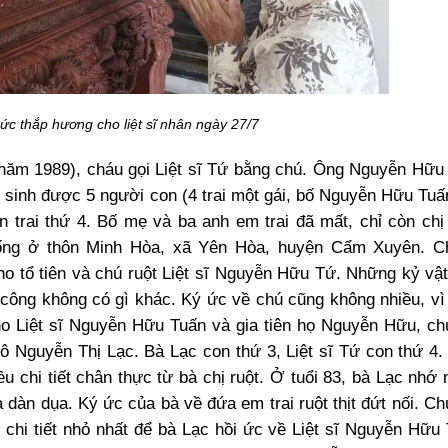
ức thắp hương cho liệt sĩ nhân ngày 27/7
năm 1989), cháu gọi Liệt sĩ Tứ bằng chú. Ông Nguyễn Hữu 
sinh được 5 người con (4 trai một gái, bố Nguyễn Hữu Tuấ
n trai thứ 4. Bố mẹ và ba anh em trai đã mất, chỉ còn chị
ống ở thôn Minh Hòa, xã Yên Hòa, huyện Cẩm Xuyên. C
 tổ tiên và chú ruột Liệt sĩ Nguyễn Hữu Tứ. Những kỷ vật
công không có gì khác. Ký ức về chú cũng không nhiều, vì
o Liệt sĩ Nguyễn Hữu Tuấn và gia tiên họ Nguyễn Hữu, ch
 Nguyễn Thị Lạc. Bà Lạc con thứ 3, Liệt sĩ Tứ con thứ 4.
u chi tiết chân thực từ bà chị ruột. Ở tuổi 83, bà Lạc nhớ
dàn dụa. Ký ức của bà về đứa em trai ruột thịt đứt nối. C
g chi tiết nhỏ nhất để bà Lạc hồi ức về Liệt sĩ Nguyễn Hữu