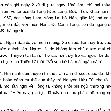
 còn ghi ngày 21/9 dl (tức ngày 18/8 âm lịch) hai thầy 
hiệm vụ tại bến đó Tàng (Đức Lạng, Đức Thọ). Khâu nối nh
m 1967, dọc sông Lam, sông La, bờ biển, giặc Mỹ thả ngư 
g miền Bắc với miền Nam. Đò Cánh Tàng, bến đò ngang s
ỹ thả ngư lôi.
, Ngàn Sâu đổ về mênh mông. Xế chiều, hai thầy trò, vác
Nước duềnh lên. Người lái đò không làm chủ được mái ch
nước. Thuyền tan tành. Thể xác hai thầy trò và người lái đò
à học sinh Thiện 17 tuổi. “Vỗ yên bờ bãi mãi ngàn năm”.
…”. Hình ảnh con thuyền tri thức ám ảnh đi suốt cuộc đời k
ong hoàn cảnh cụ thể của thầy trò Nguyễn Hữu Tứ cho tôi 
 mỗi lần nghĩ về, lòng ta không khỏi bùi ngùi thương n
xa: “Hiện nay, gia tộc đã xây cho chú phần mộ trong ng
hĩ ra điều gì, bà Lạc mấp máy đủ mình nghe “Thương lắm. 