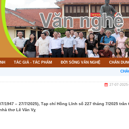
ÌNH
TÁC GIẢ - TÁC PHẨM
ĐỜI SỐNG VĂN NGHỆ
CHÂN DUN
CHÀO MỪNG 
27-07-2025
7/1947 – 27/7/2025), Tạp chí Hồng Lĩnh số 227 tháng 7/2025 trân 
 nhà thơ Lê Văn Vỵ