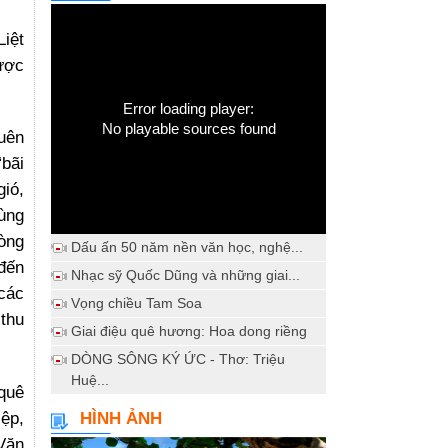
iệt
được
Error loading player:
No playable sources found
quên
“bãi
ió,
cùng
òng
Dấu ấn 50 năm nền văn học, nghệ...
 đến
Nhạc sỹ Quốc Dũng và những giai...
các
Vọng chiều Tam Soa
 thu
Giai điệu quê hương: Hoa dong riềng
DÒNG SÔNG KÝ ỨC - Thơ: Triệu
Huệ...
quê
ệp,
HÌNH ẢNH
Văn