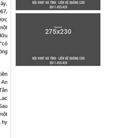
cày,
967,
lược
 một
Hữu
 “có
rồng
tiền
ệ An
Tân
Lạc
 Sau
 một
ã hy