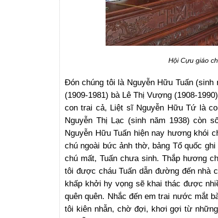
Hội Cựu giáo ch
Đón chúng tôi là Nguyễn Hữu Tuấn (sinh 
(1909-1981) bà Lê Thị Vượng (1908-1990) 
con trai cả, Liệt sĩ Nguyễn Hữu Tứ là co
Nguyễn Thị Lạc (sinh năm 1938) còn s
Nguyễn Hữu Tuấn hiện nay hương khói cho
chú ngoài bức ảnh thờ, bảng Tổ quốc ghi 
chú mất, Tuấn chưa sinh. Thắp hương ch
tôi được cháu Tuấn dẫn đường đến nhà cô
khấp khởi hy vọng sẽ khai thác được nhiề
quên quên. Nhắc đến em trai nước mắt bà 
tôi kiên nhẫn, chờ đợi, khơi gợi từ nhữn