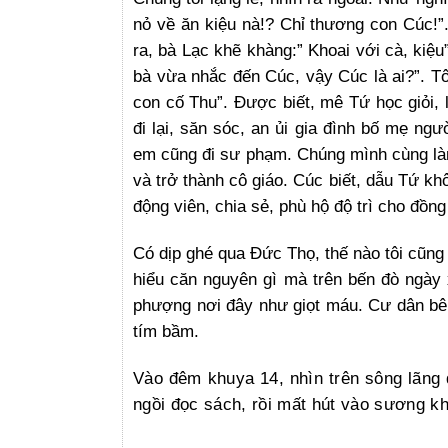
nỏ về ăn kiệu nà!? Chỉ thương con Cúc!”.
ra, bà Lạc khẽ khàng:” Khoai với cà, kiệ
bà vừa nhắc đến Cúc, vậy Cúc là ai?”. Tô
con cố Thu”. Được biết, mê Tứ học giỏi, 
đi lại, săn sóc, an ủi gia đình bố mẹ ng
em cũng đi sư phạm. Chúng mình cùng là
và trở thành cô giáo. Cúc biết, dẫu Tứ khô
động viên, chia sẻ, phù hộ độ trì cho đồ
Có dịp ghé qua Đức Thọ, thế nào tôi cũng
hiểu căn nguyên gì mà trên bến đò ngày
phượng nơi đây như giọt máu. Cư dân bên
tím bầm.
Vào đêm khuya 14, nhìn trên sông lãng 
ngồi đọc sách, rồi mất hút vào sương 