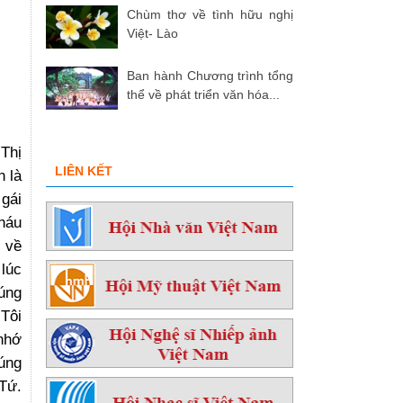
Chùm thơ về tình hữu nghị
Việt- Lào
Ban hành Chương trình tổng
thể về phát triển văn hóa...
Thị
LIÊN KẾT
n là
 gái
háu
 về
 lúc
úng
 Tôi
 nhớ
húng
 Tứ.