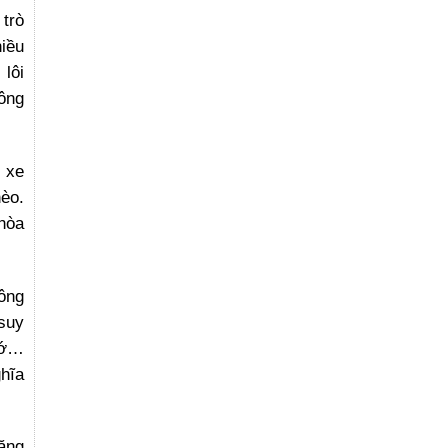
trò
iều
lôi
ông
 xe
èo.
 hòa
hông
suy
hớ…
hĩa
Răng