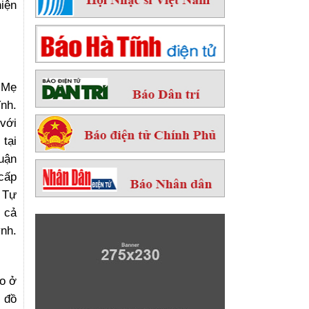
hiện
 Mẹ
nh.
 với
tại
huận
 cấp
 Tự
, cả
nh.
to ở
 đồ