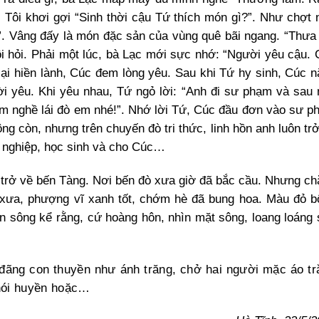
 Tôi khơi gợi “Sinh thời cậu Tứ thích món gì?”. Như chợt
u”. Vâng đấy là món đặc sản của vùng quê bãi ngang. “Thưa
i hỏi. Phải một lúc, bà Lạc mới sực nhớ: “Người yêu cậu.
lại hiền lành, Cúc đem lòng yêu. Sau khi Tứ hy sinh, Cúc 
ười yêu. Khi yêu nhau, Tứ ngỏ lời: “Anh đi sư phạm và sau
m nghề lái đò em nhé!”. Nhớ lời Tứ, Cúc đầu đơn vào sư p
ng còn, nhưng trên chuyến đò tri thức, linh hồn anh luôn tr
ng nghiệp, học sinh và cho Cúc…
 trở về bến Tàng. Nơi bến đò xưa giờ đã bắc cầu. Nhưng c
 xưa, phượng vĩ xanh tốt, chớm hè đã bung hoa. Màu đỏ b
 sông kể rằng, cứ hoàng hôn, nhìn mặt sông, loang loáng 
đãng con thuyền như ánh trăng, chở hai người mặc áo tr
khói huyền hoặc…