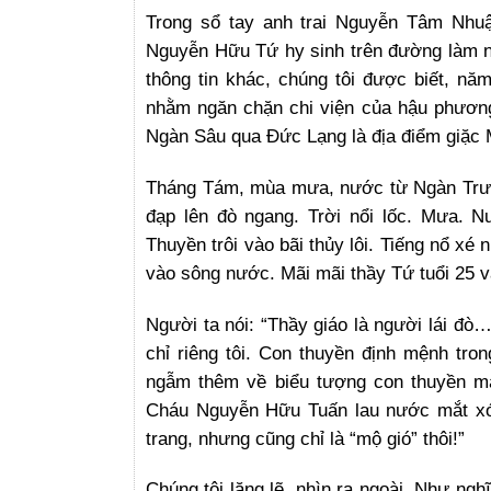
Trong sổ tay anh trai Nguyễn Tâm Nhuận
Nguyễn Hữu Tứ hy sinh trên đường làm n
thông tin khác, chúng tôi được biết, nă
nhằm ngăn chặn chi viện của hậu phươn
Ngàn Sâu qua Đức Lạng là địa điểm giặc M
Tháng Tám, mùa mưa, nước từ Ngàn Trươi
đạp lên đò ngang. Trời nổi lốc. Mưa. 
Thuyền trôi vào bãi thủy lôi. Tiếng nổ xé 
vào sông nước. Mãi mãi thầy Tứ tuổi 25 v
Người ta nói: “Thầy giáo là người lái đò
chỉ riêng tôi. Con thuyền định mệnh tr
ngẫm thêm về biểu tượng con thuyền mà
Cháu Nguyễn Hữu Tuấn lau nước mắt xót 
trang, nhưng cũng chỉ là “mộ gió” thôi!”
Chúng tôi lặng lẽ, nhìn ra ngoài. Như ng