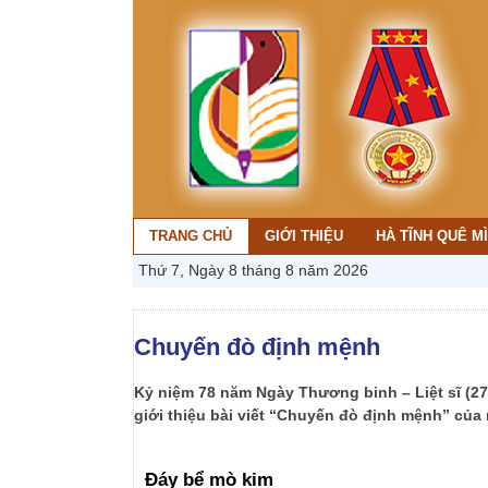
TRANG CHỦ
GIỚI THIỆU
HÀ TĨNH QUÊ M
Thứ 7, Ngày 8 tháng 8 năm 2026
Chuyến đò định mệnh
Kỷ niệm 78 năm Ngày Thương binh – Liệt sĩ (27/
giới thiệu bài viết “Chuyến đò định mệnh” của
Đáy bể mò kim