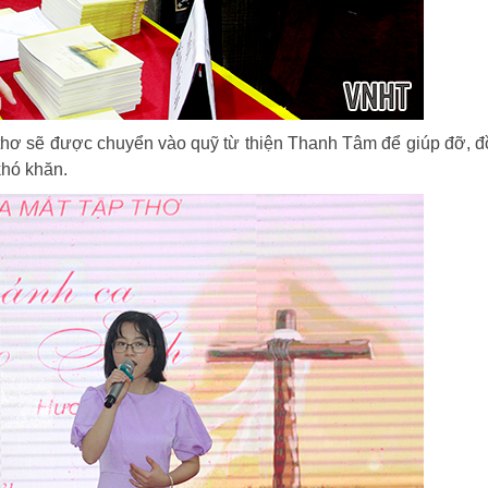
p thơ sẽ được chuyển vào quỹ từ thiện Thanh Tâm để giúp đỡ, 
khó khăn.