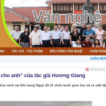
ÌNH
TÁC GIẢ - TÁC PHẨM
ĐỜI SỐNG VĂN NGHỆ
CHÂN DUN
CHÀO MỪNG BẠN ĐẾN VỚI
08-01-2021
a cho anh” của tác giả Hương Giang
ọc sinh tại liên bang Nga) đã tổ chức buổi giao lưu và ra mắt tậ