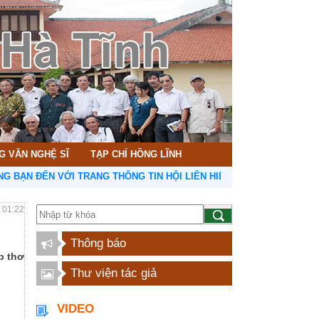
G VĂN NGHỆ SĨ
TẠP CHÍ HỒNG LĨNH
 TRANG THÔNG TIN HỘI LIÊN HIỆP VĂN HỌC NGHỆ THUẬT HÀ TĨNH
- 01:22
Thông báo
p thơ
Thư viện tác giả
VIDEO