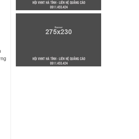
n
ơng