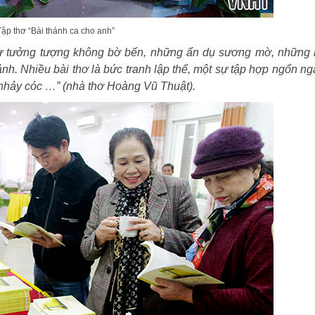
Tập thơ “Bài thánh ca cho anh”
 Sự tưởng tượng không bờ bến, những ẩn dụ sương mờ, những 
. Nhiều bài thơ là bức tranh lập thể, một sự tập hợp ngổn n
 nhảy cóc …” (nhà thơ Hoàng Vũ Thuật).