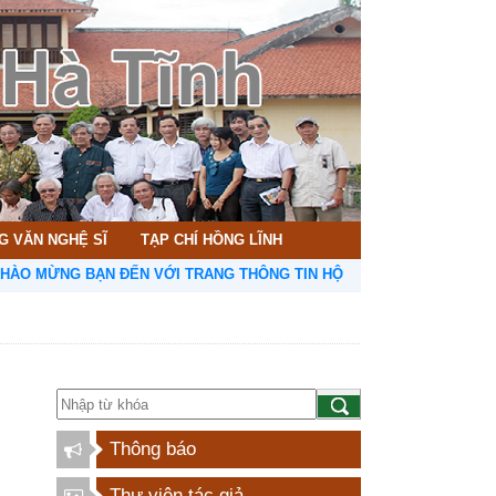
G VĂN NGHỆ SĨ
TẠP CHÍ HỒNG LĨNH
MỪNG BẠN ĐẾN VỚI TRANG THÔNG TIN HỘI LIÊN HIỆP VĂN HỌC NGH
Thông báo
Thư viện tác giả