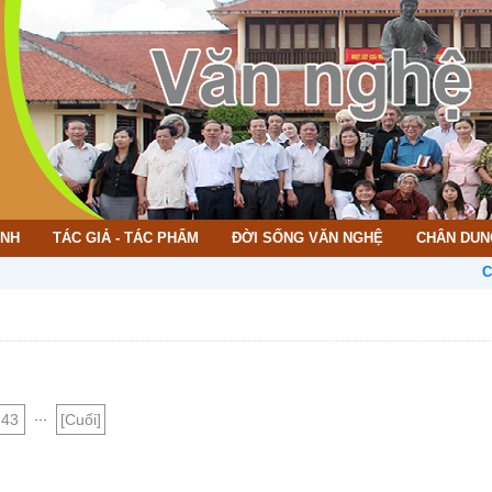
ÌNH
TÁC GIẢ - TÁC PHẨM
ĐỜI SỐNG VĂN NGHỆ
CHÂN DUN
CHÀO 
...
43
[Cuối]