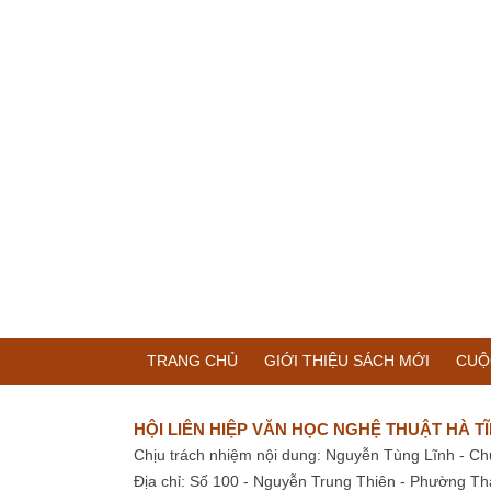
TRANG CHỦ
GIỚI THIỆU SÁCH MỚI
CUỘ
HỘI LIÊN HIỆP VĂN HỌC NGHỆ THUẬT HÀ T
Chịu trách nhiệm nội dung: Nguyễn Tùng Lĩnh - Ch
Địa chỉ: Số 100 - Nguyễn Trung Thiên - Phường Th