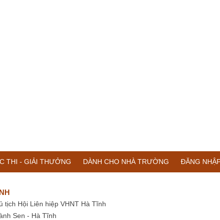
C THI - GIẢI THƯỞNG
DÀNH CHO NHÀ TRƯỜNG
ĐĂNG NHẬ
ĨNH
ủ tịch Hội Liên hiệp VHNT Hà Tĩnh
ành Sen - Hà Tĩnh