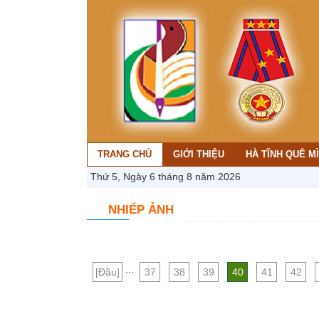
TRANG CHỦ
GIỚI THIỆU
HÀ TĨNH QUÊ M
Thứ 5, Ngày 6 tháng 8 năm 2026
NHIẾP ẢNH
...
[Đầu]
37
38
39
40
41
42