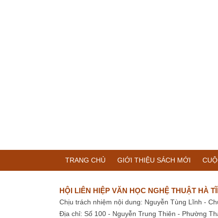
TRANG CHỦ
GIỚI THIỆU SÁCH MỚI
CUỘ
HỘI LIÊN HIỆP VĂN HỌC NGHỆ THUẬT HÀ T
Chịu trách nhiệm nội dung: Nguyễn Tùng Lĩnh - Ch
Địa chỉ: Số 100 - Nguyễn Trung Thiên - Phường Th