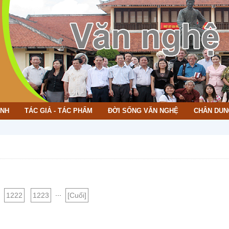
ÌNH
TÁC GIẢ - TÁC PHẨM
ĐỜI SỐNG VĂN NGHỆ
CHÂN DUN
CH
...
1222
1223
[Cuối]