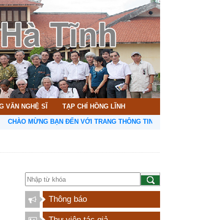
G VĂN NGHỆ SĨ
TẠP CHÍ HỒNG LĨNH
ÀO MỪNG BẠN ĐẾN VỚI TRANG THÔNG TIN HỘI LIÊN HIỆP VĂN HỌC 
Thông báo
Thư viện tác giả