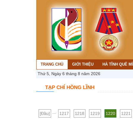
TRANG CHỦ
GIỚI THIỆU
HÀ TĨNH QUÊ M
Thứ 5, Ngày 6 tháng 8 năm 2026
TẠP CHÍ HỒNG LĨNH
...
[Đầu]
1217
1218
1219
1220
1221