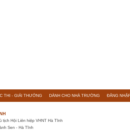
C THI - GIẢI THƯỞNG
DÀNH CHO NHÀ TRƯỜNG
ĐĂNG NHẬ
ĨNH
ủ tịch Hội Liên hiệp VHNT Hà Tĩnh
ành Sen - Hà Tĩnh