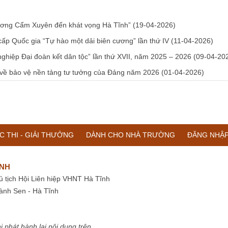
hương Cẩm Xuyên đến khát vọng Hà Tĩnh”
(19-04-2026)
 cấp Quốc gia “Tự hào một dải biên cương” lần thứ IV
(11-04-2026)
nghiệp Đại đoàn kết dân tộc” lần thứ XVII, năm 2025 – 2026
(09-04-20
h về bảo vệ nền tảng tư tưởng của Đảng năm 2026
(01-04-2026)
C THI - GIẢI THƯỞNG
DÀNH CHO NHÀ TRƯỜNG
ĐĂNG NHẬ
ĨNH
ủ tịch Hội Liên hiệp VHNT Hà Tĩnh
ành Sen - Hà Tĩnh
i phát hành lại nội dung trên