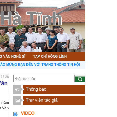
G VĂN NGHỆ SĨ
TẠP CHÍ HỒNG LĨNH
G BẠN ĐẾN VỚI TRANG THÔNG TIN HỘI LIÊN HIỆP VĂN HỌC NGHỆ T
- 13:28
Văn
Thông báo
Thư viện tác giả
4 năm
m Văn
VIDEO