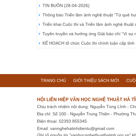
TIN BUỒN
(28-04-2026)
Thông báo Triển lãm ảnh nghệ thuật “Từ quê 
Triển khai Cuộc thi và Triển lãm ảnh nghệ thuật
Tuyên truyền và hưởng ứng Giải báo chí “Vì sự 
KẾ HOẠCH tổ chức Cuộc thi chính luận cấp tỉn
TRANG CHỦ
GIỚI THIỆU SÁCH MỚI
CUỘ
HỘI LIÊN HIỆP VĂN HỌC NGHỆ THUẬT HÀ T
Chịu trách nhiệm nội dung: Nguyễn Tùng Lĩnh - Ch
Địa chỉ: Số 100 - Nguyễn Trung Thiên - Phường Th
Điện thoại: 02393 855345
Email:
vannghehatinhdientu@gmail.com
Ghi rõ nguồn tin "vanhocnghethuathatinh.org.vn" kh