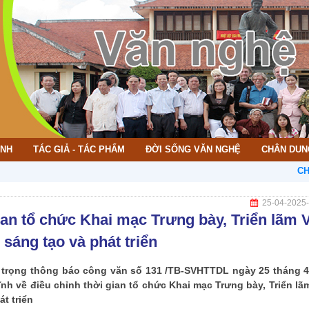
ÌNH
TÁC GIẢ - TÁC PHẨM
ĐỜI SỐNG VĂN NGHỆ
CHÂN DUN
CHÀO MỪN
25-04-2025
ian tổ chức Khai mạc Trưng bày, Triển lãm 
sáng tạo và phát triển
ân trọng thông báo công văn số 131 /TB-SVHTTDL ngày 25 tháng 
ĩnh về điều chỉnh thời gian tổ chức Khai mạc Trưng bày, Triển lã
t triển