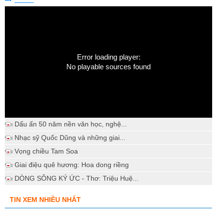
Error loading player:
No playable sources found
Dấu ấn 50 năm nền văn học, nghệ...
Nhạc sỹ Quốc Dũng và những giai...
Vọng chiều Tam Soa
Giai điệu quê hương: Hoa dong riềng
DÒNG SÔNG KÝ ỨC - Thơ: Triệu Huệ...
TIN XEM NHIỀU NHẤT