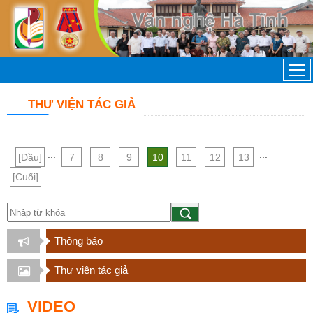
THƯ VIỆN TÁC GIẢ
...
...
[Đầu]
7
8
9
10
11
12
13
[Cuối]
Thông báo
Thư viện tác giả
VIDEO