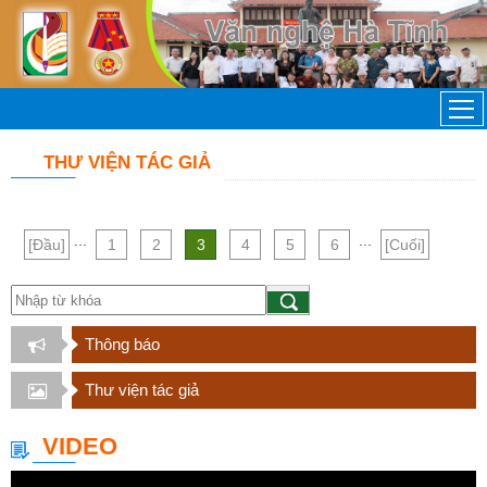
THƯ VIỆN TÁC GIẢ
...
...
[Đầu]
1
2
3
4
5
6
[Cuối]
Thông báo
Thư viện tác giả
VIDEO