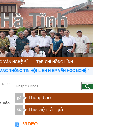
G VĂN NGHỆ SĨ
TẠP CHÍ HỒNG LĨNH
HÔNG TIN HỘI LIÊN HIỆP VĂN HỌC NGHỆ THUẬT HÀ TĨNH
- 07:09
Thông báo
a các
Thư viện tác giả
VIDEO