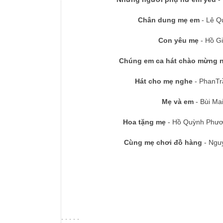
Chân dung mẹ em
- Lê Q
Con yêu mẹ
- Hồ Gi
Chúng em ca hát chào mừng n
Hát cho mẹ nghe
- PhanTr
Mẹ và em
- Bùi Ma
Hoa tặng mẹ
- Hồ Quỳnh Phươn
Cùng mẹ chơi đồ hàng
- Ngu
. . . . .