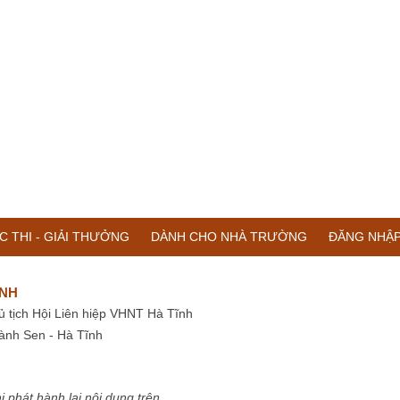
C THI - GIẢI THƯỞNG
DÀNH CHO NHÀ TRƯỜNG
ĐĂNG NHẬ
ĨNH
ủ tịch Hội Liên hiệp VHNT Hà Tĩnh
ành Sen - Hà Tĩnh
i phát hành lại nội dung trên