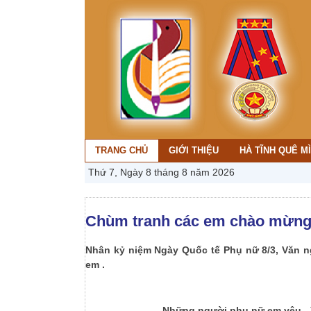
TRANG CHỦ
GIỚI THIỆU
HÀ TĨNH QUÊ M
Thứ 7, Ngày 8 tháng 8 năm 2026
Chùm tranh các em chào mừng 
Nhân kỷ niệm Ngày Quốc tế Phụ nữ 8/3, Văn ng
em .
Những người phụ nữ em yêu
- 