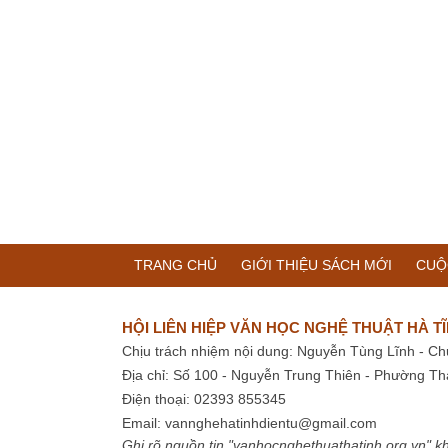
TRANG CHỦ
GIỚI THIỆU SÁCH MỚI
CUỘ
HỘI LIÊN HIỆP VĂN HỌC NGHỆ THUẬT HÀ T
Chịu trách nhiệm nội dung: Nguyễn Tùng Lĩnh - Ch
Địa chỉ: Số 100 - Nguyễn Trung Thiên - Phường Th
Điện thoại: 02393 855345
Email:
vannghehatinhdientu@gmail.com
Ghi rõ nguồn tin "vanhocnghethuathatinh.org.vn" kh