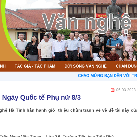
ÌNH
TÁC GIẢ - TÁC PHẨM
ĐỜI SỐNG VĂN NGHỆ
CHÂN DUN
CHÀO MỪNG BẠN ĐẾN VỚI TRANG T
06-03-2023
Ngày Quốc tế Phụ nữ 8/3
hệ Hà Tĩnh hân hạnh giới thiệu chùm tranh vẽ về đề tài này củ
Trần Ngọc Vân Trang – Lớp 3B, Trường Tiểu học Trần Phú