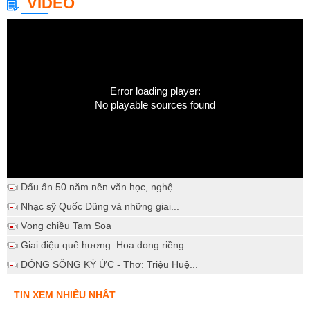
VIDEO
Error loading player:
No playable sources found
Dấu ấn 50 năm nền văn học, nghệ...
Nhạc sỹ Quốc Dũng và những giai...
Vọng chiều Tam Soa
Giai điệu quê hương: Hoa dong riềng
DÒNG SÔNG KÝ ỨC - Thơ: Triệu Huệ...
TIN XEM NHIỀU NHẤT