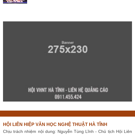
HỘI LIÊN HIỆP VĂN HỌC NGHỆ THUẬT HÀ TĨNH
Chịu trách nhiệm nội dung: Nguyễn Tùng Lĩnh - Chủ tịch Hội Liên