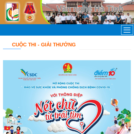
CUỘC THI - GIẢI THƯỞNG