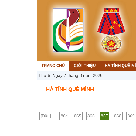
TRANG CHỦ
GIỚI THIỆU
HÀ TĨNH QUÊ M
Thứ 6, Ngày 7 tháng 8 năm 2026
HÀ TĨNH QUÊ MÌNH
...
[Đầu]
864
865
866
867
868
869