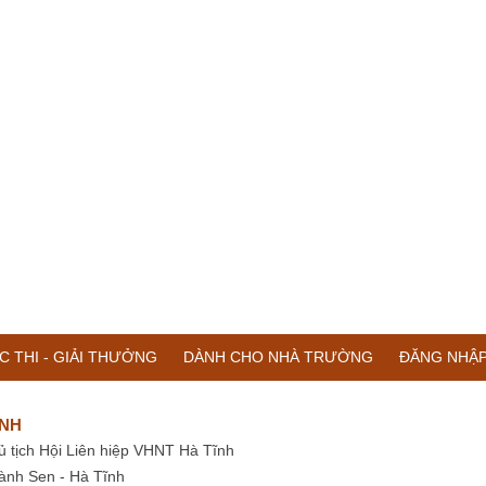
C THI - GIẢI THƯỞNG
DÀNH CHO NHÀ TRƯỜNG
ĐĂNG NHẬ
ĨNH
ủ tịch Hội Liên hiệp VHNT Hà Tĩnh
ành Sen - Hà Tĩnh