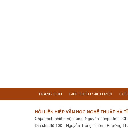
TRANG CHỦ
GIỚI THIỆU SÁCH MỚI
CUỘ
HỘI LIÊN HIỆP VĂN HỌC NGHỆ THUẬT HÀ T
Chịu trách nhiệm nội dung: Nguyễn Tùng Lĩnh - Ch
Địa chỉ: Số 100 - Nguyễn Trung Thiên - Phường Th