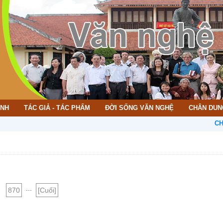
ÌNH
TÁC GIẢ - TÁC PHẨM
ĐỜI SỐNG VĂN NGHỆ
CHÂN DUN
CHÀO M
...
870
[Cuối]