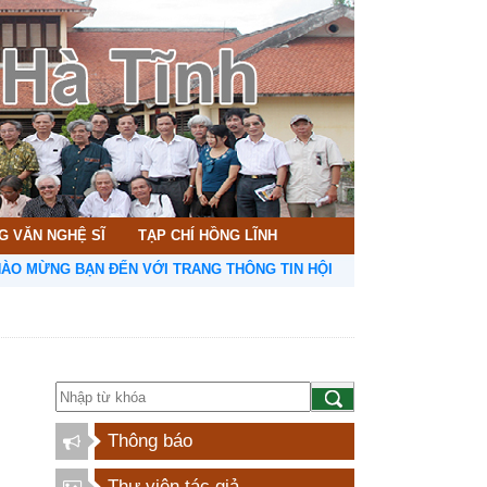
G VĂN NGHỆ SĨ
TẠP CHÍ HỒNG LĨNH
ỪNG BẠN ĐẾN VỚI TRANG THÔNG TIN HỘI LIÊN HIỆP VĂN HỌC NGHỆ
Thông báo
Thư viện tác giả