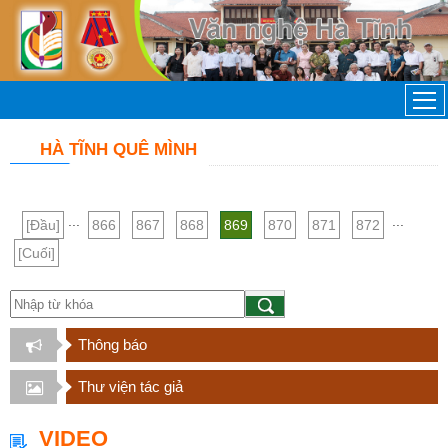
HÀ TĨNH QUÊ MÌNH
...
...
[Đầu]
866
867
868
869
870
871
872
[Cuối]
Thông báo
Thư viện tác giả
VIDEO