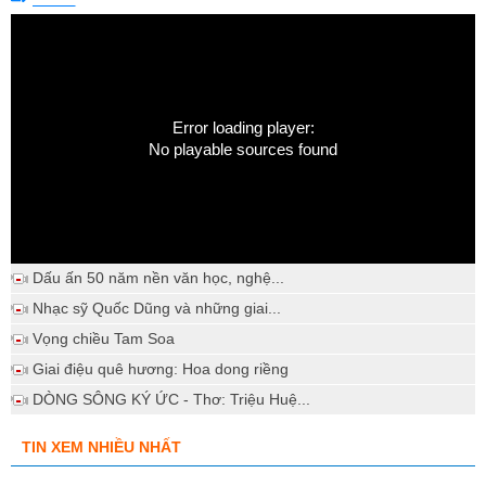
Error loading player:
No playable sources found
Dấu ấn 50 năm nền văn học, nghệ...
Nhạc sỹ Quốc Dũng và những giai...
Vọng chiều Tam Soa
Giai điệu quê hương: Hoa dong riềng
DÒNG SÔNG KÝ ỨC - Thơ: Triệu Huệ...
TIN XEM NHIỀU NHẤT