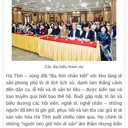
Các đại biểu tham dự
Hà Tĩnh – vùng đất “địa linh nhân kiệt” với kho tàng di
sản phong phú từ di tích lịch sử, danh lam thắng cảnh
đến dân ca, lễ hội và di sản tư liệu – được kiến tạo và
trao truyền qua biết bao thế hệ. Buổi gặp mặt, tri ân và
biểu dương các hội viên, nghệ sĩ, nghệ nhân – những
người đã bền bỉ gìn giữ, phục hồi và lan tỏa các giá trị di
sản văn hóa Hà Tĩnh suốt nhiều năm qua. Họ chính là
những
“người neo giữ hồn di sản”
âm thầm nhưng kiên