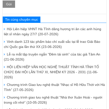
Gửi
Tin cùng chuyên mục
Hội Liên hiệp VHNT Hà Tĩnh dâng hương tri ân các anh hùng
liệt sĩ nhân ngày 27/7
(20-07-2026)
Vinh danh 123 tác phẩm báo chí xuất sắc tại lễ trao Giải Báo
chí Quốc gia lần thứ XX
(23-06-2026)
Lễ ra mắt tập truyện ngắn “Đêm tái sinh” của tác giả Tâm An
(21-06-2026)
HỘI LIÊN HIỆP VĂN HỌC NGHỆ THUẬT TỈNH HÀ TĨNH TỔ
CHỨC ĐẠI HỘI LẦN THỨ XI, NHIỆM KỲ 2026 - 2031
(11-06-
2026)
Chương trình Giao lưu nghệ thuật “Nhạc sĩ Hồ Hữu Thới với Hà
Tĩnh”
(27-05-2026)
Chương trình giao lưu nghệ thuật “Nhà thơ Xuân Hoài - người
trong cõi nhớ”
(10-05-2026)