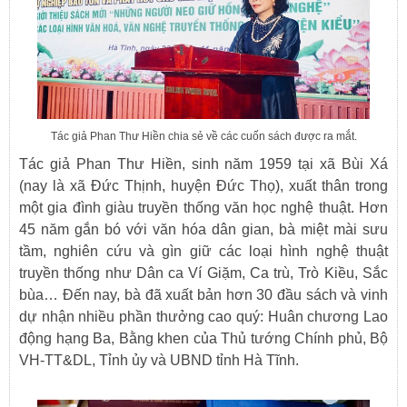
Tác giả Phan Thư Hiền chia sẻ về các cuốn sách được ra mắt.
Tác giả Phan Thư Hiền, sinh năm 1959 tại xã Bùi Xá
(nay là xã Đức Thịnh, huyện Đức Thọ), xuất thân trong
một gia đình giàu truyền thống văn học nghệ thuật. Hơn
45 năm gắn bó với văn hóa dân gian, bà miệt mài sưu
tầm, nghiên cứu và gìn giữ các loại hình nghệ thuật
truyền thống như Dân ca Ví Giặm, Ca trù, Trò Kiều, Sắc
bùa… Đến nay, bà đã xuất bản hơn 30 đầu sách và vinh
dự nhận nhiều phần thưởng cao quý: Huân chương Lao
động hạng Ba, Bằng khen của Thủ tướng Chính phủ, Bộ
VH-TT&DL, Tỉnh ủy và UBND tỉnh Hà Tĩnh.