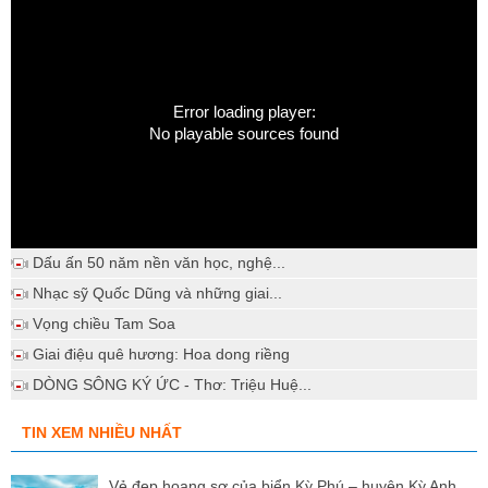
Error loading player:
No playable sources found
Dấu ấn 50 năm nền văn học, nghệ...
Nhạc sỹ Quốc Dũng và những giai...
Vọng chiều Tam Soa
Giai điệu quê hương: Hoa dong riềng
DÒNG SÔNG KÝ ỨC - Thơ: Triệu Huệ...
TIN XEM NHIỀU NHẤT
Vẻ đẹp hoang sơ của biển Kỳ Phú – huyện Kỳ Anh