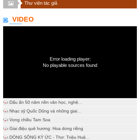
Thư viện tác giả
VIDEO
Error loading player:
No playable sources found
Dấu ấn 50 năm nền văn học, nghệ...
Nhạc sỹ Quốc Dũng và những giai...
Vọng chiều Tam Soa
Giai điệu quê hương: Hoa dong riềng
DÒNG SÔNG KÝ ỨC - Thơ: Triệu Huệ...