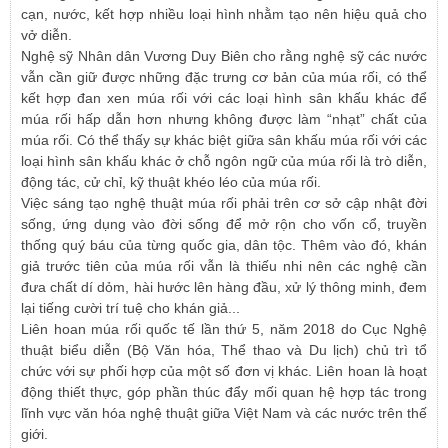
cạn, nước, kết hợp nhiều loại hình nhằm tạo nên hiệu quả cho
vở diễn.
Nghệ sỹ Nhân dân Vương Duy Biên cho rằng nghệ sỹ các nước
vẫn cần giữ được những đặc trưng cơ bản của múa rối, có thể
kết hợp đan xen múa rối với các loại hình sân khấu khác để
múa rối hấp dẫn hơn nhưng không được làm “nhạt” chất của
múa rối. Có thể thấy sự khác biệt giữa sân khấu múa rối với các
loại hình sân khấu khác ở chỗ ngôn ngữ của múa rối là trò diễn,
động tác, cử chỉ, kỹ thuật khéo léo của múa rối.
Việc sáng tạo nghệ thuật múa rối phải trên cơ sở cập nhật đời
sống, ứng dụng vào đời sống để mở rộn cho vốn cổ, truyền
thống quý báu của từng quốc gia, dân tộc. Thêm vào đó, khán
giả trước tiên của múa rối vẫn là thiếu nhi nên các nghệ cần
đưa chất dí dỏm, hài hước lên hàng đầu, xử lý thông minh, đem
lại tiếng cười trí tuệ cho khán giả...
Liên hoan múa rối quốc tế lần thứ 5, năm 2018 do Cục Nghệ
thuật biểu diễn (Bộ Văn hóa, Thể thao và Du lịch) chủ trì tổ
chức với sự phối hợp của một số đơn vị khác. Liên hoan là hoạt
động thiết thực, góp phần thúc đẩy mối quan hệ hợp tác trong
lĩnh vực văn hóa nghệ thuật giữa Việt Nam và các nước trên thế
giới.