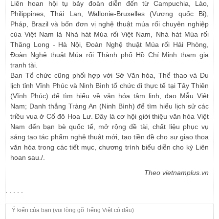
Liên hoan hội tụ bảy đoàn diễn đến từ Campuchia, Lào,
Philippines, Thái Lan, Wallonie-Bruxelles (Vương quốc Bỉ),
Pháp, Brazil và bốn đơn vị nghệ thuật múa rối chuyên nghiệp
của Việt Nam là Nhà hát Múa rối Việt Nam, Nhà hát Múa rối
Thăng Long - Hà Nội, Đoàn Nghệ thuật Múa rối Hải Phòng,
Đoàn Nghệ thuật Múa rối Thành phố Hồ Chí Minh tham gia
tranh tài.
Ban Tổ chức cũng phối hợp với Sở Văn hóa, Thể thao và Du
lịch tỉnh Vĩnh Phúc và Ninh Bình tổ chức đi thực tế tại Tây Thiên
(Vĩnh Phúc) để tìm hiểu về văn hóa tâm linh, đạo Mẫu Việt
Nam; Danh thắng Tràng An (Ninh Bình) để tìm hiểu lịch sử các
triều vua ở Cố đô Hoa Lư. Đây là cơ hội giới thiệu văn hóa Việt
Nam đến bạn bè quốc tế, mở rộng đề tài, chất liệu phục vụ
sáng tạo tác phẩm nghệ thuật mới, tạo tiền đề cho sự giao thoa
văn hóa trong các tiết mục, chương trình biểu diễn cho kỳ Liên
hoan sau./.
Theo vietnamplus.vn
. . . . .