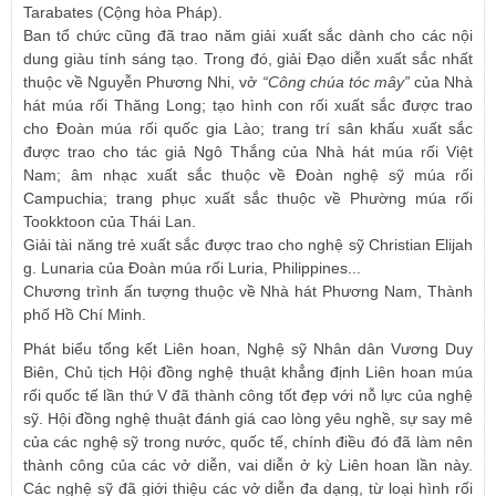
Tarabates (Cộng hòa Pháp).
Ban tổ chức cũng đã trao năm giải xuất sắc dành cho các nội
dung giàu tính sáng tạo. Trong đó, giải Đạo diễn xuất sắc nhất
thuộc về Nguyễn Phương Nhi, vở
“Công chúa tóc mây”
của Nhà
hát múa rối Thăng Long; tạo hình con rối xuất sắc được trao
cho Đoàn múa rối quốc gia Lào; trang trí sân khấu xuất sắc
được trao cho tác giả Ngô Thắng của Nhà hát múa rối Việt
Nam; âm nhạc xuất sắc thuộc về Đoàn nghệ sỹ múa rối
Campuchia; trang phục xuất sắc thuộc về Phường múa rối
Tookktoon của Thái Lan.
Giải tài năng trẻ xuất sắc được trao cho nghệ sỹ Christian Elijah
g. Lunaria của Đoàn múa rối Luria, Philippines...
Chương trình ấn tượng thuộc về Nhà hát Phương Nam, Thành
phố Hồ Chí Minh.
Phát biểu tổng kết Liên hoan, Nghệ sỹ Nhân dân Vương Duy
Biên, Chủ tịch Hội đồng nghệ thuật khẳng định Liên hoan múa
rối quốc tế lần thứ V đã thành công tốt đẹp với nỗ lực của nghệ
sỹ. Hội đồng nghệ thuật đánh giá cao lòng yêu nghề, sự say mê
của các nghệ sỹ trong nước, quốc tế, chính điều đó đã làm nên
thành công của các vở diễn, vai diễn ở kỳ Liên hoan lần này.
Các nghệ sỹ đã giới thiệu các vở diễn đa dạng, từ loại hình rối