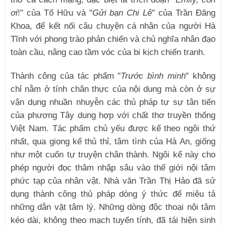
ơi
!" của Tố Hữu và "
Gửi bạn Chi Lê
" của Trần Đăng
Khoa, để kết nối câu chuyện cá nhân của người Hà
Tĩnh với phong trào phản chiến và chủ nghĩa nhân đạo
toàn cầu, nâng cao tầm vóc của bi kịch chiến tranh.
Thành công của tác phẩm "
Trước bình minh
" không
chỉ nằm ở tính chân thực của nội dung mà còn ở sự
vận dụng nhuần nhuyễn các thủ pháp tự sự tân tiến
của phương Tây dung hợp với chất thơ truyền thống
Việt Nam. Tác phẩm chủ yếu được kể theo ngôi thứ
nhất, qua giọng kể thủ thỉ, tâm tình của Hà An, giống
như một cuốn tự truyện chân thành. Ngôi kể này cho
phép người đọc thâm nhập sâu vào thế giới nội tâm
phức tạp của nhân vật. Nhà văn Trần Thị Hảo đã sử
dụng thành công thủ pháp dòng ý thức để miêu tả
những dằn vặt tâm lý. Những dòng độc thoại nội tâm
kéo dài, không theo mạch tuyến tính, đã tái hiện sinh