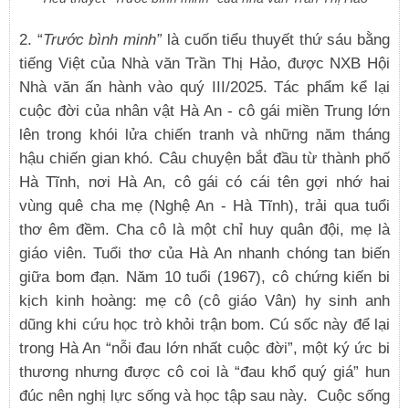
2. “
Trước bình minh”
là cuốn tiểu thuyết thứ sáu bằng
tiếng Việt của Nhà văn Trần Thị Hảo, được NXB Hội
Nhà văn ấn hành vào quý III/2025. Tác phẩm kể lại
cuộc đời của nhân vật Hà An - cô gái miền Trung lớn
lên trong khói lửa chiến tranh và những năm tháng
hậu chiến gian khó. Câu chuyện bắt đầu từ thành phố
Hà Tĩnh, nơi Hà An, cô gái có cái tên gợi nhớ hai
vùng quê cha mẹ (Nghệ An - Hà Tĩnh), trải qua tuổi
thơ êm đềm. Cha cô là một chỉ huy quân đội, mẹ là
giáo viên. Tuổi thơ của Hà An nhanh chóng tan biến
giữa bom đạn. Năm 10 tuổi (1967), cô chứng kiến bi
kịch kinh hoàng: mẹ cô (cô giáo Vân) hy sinh anh
dũng khi cứu học trò khỏi trận bom. Cú sốc này để lại
trong Hà An “nỗi đau lớn nhất cuộc đời”, một ký ức bi
thương nhưng được cô coi là “đau khổ quý giá” hun
đúc nên nghị lực sống và học tập sau này. Cuộc sống