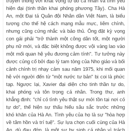
truyền thống với khát vọng tự do cá nhân và tình yêu
hiện đại (tinh thần khai phóng phương Tây). Cha Hà
An, một Đại tá Quân đội Nhân dân Việt Nam, là biểu
tượng cho thế hệ cách mạng mẫu mực, liêm chính,
nhưng cũng cứng nhắc và bảo thủ. Ông đặt kỳ vọng
con gái phải "trở thành một công dân tốt, một người
phụ nữ mới, và đặc biệt không được vội vàng lao vào
một mối quan hệ yêu đương cảm tính". Tư tưởng này
được củng cố bởi đạo lý tam tòng của Nho giáo và bối
cảnh chính trị nhạy cảm sau năm 1975, khi mối quan
hệ với người đến từ "một nước tư bản" bị coi là phức
tạp. Ngược lại, Xavier đại diện cho tinh thần tự do,
khai phóng và tôn trọng cá nhân. Trong thư, anh
khẳng định: "chỉ có tình yêu thật sự mới tồn tại nơi có
tự do", thể hiện sự thấu hiểu sâu sắc trước những
khó khăn của Hà An. Tình yêu của họ là sự "hòa hợp
về tâm hồn và trí tuệ". Sự lựa chọn cuối cùng của Hà
An, dù đau đớn, là một sự hy sinh cá nhân vì trách