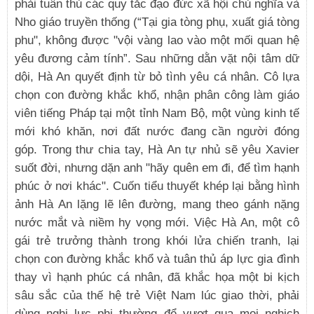
phải tuân thủ các quy tắc đạo đức xã hội chủ nghĩa và
Nho giáo truyền thống (“Tại gia tòng phụ, xuất giá tòng
phu", không được "vội vàng lao vào một mối quan hệ
yêu đương cảm tính”. Sau những dằn vặt nội tâm dữ
dội, Hà An quyết định từ bỏ tình yêu cá nhân. Cô lựa
chọn con đường khắc khổ, nhận phân công làm giáo
viên tiếng Pháp tại một tỉnh Nam Bộ, một vùng kinh tế
mới khó khăn, nơi đất nước đang cần người đóng
góp. Trong thư chia tay, Hà An tự nhủ sẽ yêu Xavier
suốt đời, nhưng dặn anh "hãy quên em đi, để tìm hạnh
phúc ở nơi khác". Cuốn tiểu thuyết khép lại bằng hình
ảnh Hà An lặng lẽ lên đường, mang theo gánh nặng
nước mắt và niềm hy vọng mới. Việc Hà An, một cô
gái trẻ trưởng thành trong khói lửa chiến tranh, lại
chọn con đường khắc khổ và tuân thủ áp lực gia đình
thay vì hạnh phúc cá nhân, đã khắc họa một bi kịch
sâu sắc của thế hệ trẻ Việt Nam lúc giao thời, phải
dùng nghị lực phi thường để vượt qua mọi nghịch