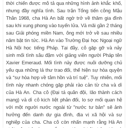
thời chiến được mô tả qua những hình ảnh khắc khổ,
nhưng đầy nghĩa tình. Sau trận Tổng tiến công Mậu
Thân 1968, cha Hà An bất ngờ trở về thăm gia đình
sau khi xung phong vào tuyến lửa. Và mãi gần 2 tháng
sau Giải phóng miền Nam, ông mới trở về sau nhiều
năm bặt tin tức. Hà An vào Trường Đại học Ngoại ngữ
Hà Nội học tiếng Pháp. Tại đây, cô gặp gỡ và nảy
sinh mối tình sâu đậm với giảng viên người Pháp tên
Xavier Emeraud. Mối tình này được nuôi dưỡng chủ
yếu qua những lá thư trao đổi, thể hiện sự hòa quyện
và “sự hòa hợp về tâm hồn và trí tuệ”. Tuy nhiên, mối
tình này nhanh chóng gặp phải rào cản từ cha và dì
của Hà An. Cha cô (Đại tá quân đội, lão thành cách
mạng) và dì cô kịch liệt phản đối, lo sợ mối quan hệ
với một người nước ngoài từ "nước tư bản" sẽ ảnh
hưởng đến danh dự gia đình, địa vị xã hội và sự
nghiệp của cha. Cha cô còn nhấn mạnh rằng Hà An