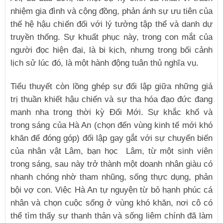
nhiệm gia đình và cộng đồng, phản ánh sự ưu tiên của
thế hệ hậu chiến đối với lý tưởng tập thể và danh dự
truyền thống. Sự khuất phục này, trong con mắt của
người đọc hiện đại, là bi kịch, nhưng trong bối cảnh
lịch sử lúc đó, là một hành động tuân thủ nghĩa vụ.
Tiểu thuyết còn lồng ghép sự đối lập giữa những giá
trị thuần khiết hậu chiến và sự tha hóa đạo đức đang
manh nha trong thời kỳ Đổi Mới. Sự khắc khổ và
trong sáng của Hà An (chọn đến vùng kinh tế mới khó
khăn để đóng góp) đối lập gay gắt với sự chuyển biến
của nhân vật Lâm, bạn học Lâm, từ một sinh viên
trong sáng, sau này trở thành một doanh nhân giàu có
nhanh chóng nhờ tham nhũng, sống thực dụng, phản
bội vợ con. Việc Hà An tự nguyện từ bỏ hạnh phúc cá
nhân và chọn cuộc sống ở vùng khó khăn, nơi cô có
thể tìm thấy sự thanh thản và sống liêm chính đã làm