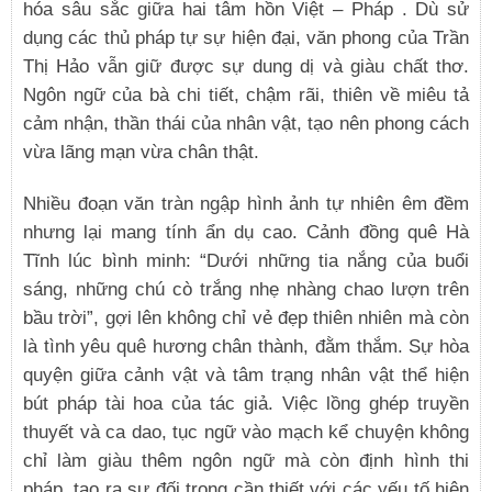
hóa sâu sắc giữa hai tâm hồn Việt – Pháp . Dù sử
dụng các thủ pháp tự sự hiện đại, văn phong của Trần
Thị Hảo vẫn giữ được sự dung dị và giàu chất thơ.
Ngôn ngữ của bà chi tiết, chậm rãi, thiên về miêu tả
cảm nhận, thần thái của nhân vật, tạo nên phong cách
vừa lãng mạn vừa chân thật.
Nhiều đoạn văn tràn ngập hình ảnh tự nhiên êm đềm
nhưng lại mang tính ẩn dụ cao. Cảnh đồng quê Hà
Tĩnh lúc bình minh: “Dưới những tia nắng của buổi
sáng, những chú cò trắng nhẹ nhàng chao lượn trên
bầu trời”, gợi lên không chỉ vẻ đẹp thiên nhiên mà còn
là tình yêu quê hương chân thành, đằm thắm. Sự hòa
quyện giữa cảnh vật và tâm trạng nhân vật thể hiện
bút pháp tài hoa của tác giả. Việc lồng ghép truyền
thuyết và ca dao, tục ngữ vào mạch kể chuyện không
chỉ làm giàu thêm ngôn ngữ mà còn định hình thi
pháp, tạo ra sự đối trọng cần thiết với các yếu tố hiện