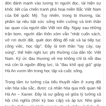
đòn đánh mạnh vào lương tri người đọc, tái hiện sự
khốc liệt của chiến tranh phá hoại miền Bắc Việt Nam
của Đế quốc Mỹ. Tuy nhiên, trong bi thương, tác
phẩm lại nêu bật sức sống kiên cường và tinh thần
lạc quan của người dân Việt nơi đây. Ngay sau những
trận bom, người dân thôn xóm vẫn "nhặt cuốn sách,
vở rơi dưới đất, quét dọn đống đổ nát và lại tiếp tục
công việc, học tập". Đây là tinh thần "tay cày, tay
súng", thể hiện nghị lực phi thường của dân tộc Việt
Nam. Ký ức đau thương về mẹ không chỉ là nỗi đau
mà còn là nguồn động lực, là "đau khổ quý giá" giúp
Hà An vươn lên trong học tập và cuộc sống.
Trọng tâm tư tưởng của tiểu thuyết nằm ở xung đột
văn hóa sâu sắc, được cá nhân hóa qua mối quan hệ
Hà An – Xavier. Đây là sự giằng xé giữa lý tưởng xã
hội chủ nghĩa (thời kỳ bao cấp) và áp lực Nho giáo