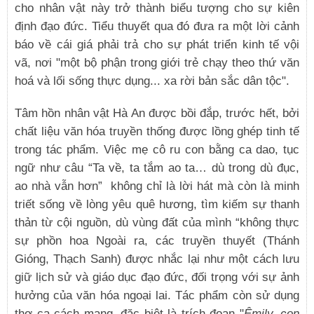
cho nhân vật này trở thành biểu tượng cho sự kiên
định đạo đức. Tiểu thuyết qua đó đưa ra một lời cảnh
báo về cái giá phải trả cho sự phát triển kinh tế vội
vã, nơi "một bộ phận trong giới trẻ chạy theo thứ văn
hoá và lối sống thực dụng... xa rời bản sắc dân tộc".
Tâm hồn nhân vật Hà An được bồi đắp, trước hết, bởi
chất liệu văn hóa truyền thống được lồng ghép tinh tế
trong tác phẩm. Việc mẹ cô ru con bằng ca dao, tục
ngữ như câu “Ta về, ta tắm ao ta… dù trong dù đục,
ao nhà vẫn hơn” không chỉ là lời hát mà còn là minh
triết sống về lòng yêu quê hương, tìm kiếm sự thanh
thản từ cội nguồn, dù vùng đất của mình “không thực
sự phồn hoa Ngoài ra, các truyền thuyết (Thánh
Gióng, Thạch Sanh) được nhắc lại như một cách lưu
giữ lịch sử và giáo dục đạo đức, đối trọng với sự ảnh
hưởng của văn hóa ngoại lai. Tác phẩm còn sử dụng
thơ ca cách mạng, đặc biệt là trích đoạn "
Êmily, con