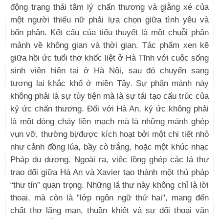
động trạng thái tâm lý chấn thương và giằng xé của
một người thiếu nữ phải lựa chọn giữa tình yêu và
bổn phận. Kết cấu của tiểu thuyết là một chuỗi phân
mảnh về không gian và thời gian. Tác phẩm xen kẽ
giữa hồi ức tuổi thơ khốc liệt ở Hà Tĩnh với cuộc sống
sinh viên hiện tại ở Hà Nội, sau đó chuyển sang
tương lai khắc khổ ở miền Tây. Sự phân mảnh này
không phải là sự tùy tiện mà là sự tái tạo cấu trúc của
ký ức chấn thương. Đối với Hà An, ký ức không phải
là một dòng chảy liền mạch mà là những mảnh ghép
vụn vỡ, thường bị/được kích hoạt bởi một chi tiết nhỏ
như cảnh đồng lúa, bầy cò trắng, hoặc một khúc nhạc
Pháp du dương. Ngoài ra, việc lồng ghép các lá thư
trao đổi giữa Hà An và Xavier tạo thành một thủ pháp
“thư tín” quan trọng. Những lá thư này không chỉ là lời
thoại, mà còn là "lớp ngôn ngữ thứ hai", mang đến
chất thơ lãng mạn, thuần khiết và sự đối thoại văn