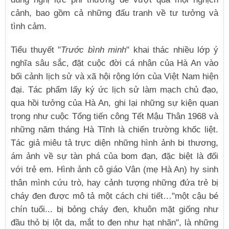
cảnh, bao gồm cả những đấu tranh về tư tưởng và
tình cảm.
Tiểu thuyết "
Trước bình minh
" khai thác nhiều lớp ý
nghĩa sâu sắc, đặt cuộc đời cá nhân của Hà An vào
bối cảnh lịch sử và xã hội rộng lớn của Việt Nam hiện
đại. Tác phẩm lấy ký ức lịch sử làm mạch chủ đạo,
qua hồi tưởng của Hà An, ghi lại những sự kiện quan
trọng như cuộc Tổng tiến công Tết Mậu Thân 1968 và
những năm tháng Hà Tĩnh là chiến trường khốc liệt.
Tác giả miêu tả trực diện những hình ảnh bi thương,
ám ảnh về sự tàn phá của bom đạn, đặc biệt là đối
với trẻ em. Hình ảnh cô giáo Vân (mẹ Hà An) hy sinh
thân mình cứu trò, hay cảnh tượng những đứa trẻ bị
cháy đen được mô tả một cách chi tiết…"một cậu bé
chín tuổi... bị bỏng cháy đen, khuôn mặt giống như
đầu thỏ bị lột da, mắt to đen như hạt nhãn", là những