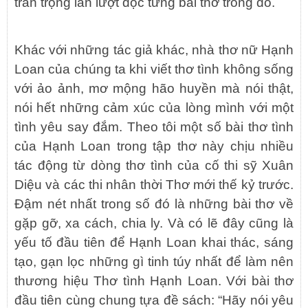
trân trọng lần lượt đọc từng bài thơ trong đó.
Khác với những tác giả khác, nhà thơ nữ Hạnh
Loan của chúng ta khi viết thơ tình không sống
với ảo ảnh, mơ mộng hão huyền mà nói thật,
nói hết những cảm xúc của lòng mình với một
tình yêu say đắm. Theo tôi một số bài thơ tình
của Hạnh Loan trong tập thơ này chịu nhiều
tác động từ dòng thơ tình của cố thi sỹ Xuân
Diệu và các thi nhân thời Thơ mới thế kỷ trước.
Đậm nét nhất trong số đó là những bài thơ về
gặp gỡ, xa cách, chia ly. Và có lẽ đây cũng là
yếu tố đầu tiên để Hạnh Loan khai thác, sáng
tạo, gạn lọc những gì tinh túy nhất để làm nên
thương hiệu Thơ tình Hạnh Loan. Với bài thơ
đầu tiên cùng chung tựa đề sách: “Hãy nói yêu