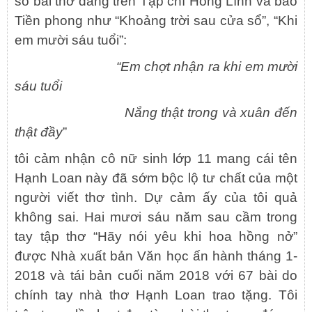
số bài thơ đăng trên Tạp chí Hồng Lĩnh và báo
Tiền phong như “Khoảng trời sau cửa sổ”, “Khi
em mười sáu tuổi”:
“Em chợt nhận ra khi em mười
sáu tuổi
Nắng thật trong và xuân đến
thật đầy
”
tôi cảm nhận cô nữ sinh lớp 11 mang cái tên
Hạnh Loan này đã sớm bộc lộ tư chất của một
người viết thơ tình. Dự cảm ấy của tôi quả
không sai. Hai mươi sáu năm sau cầm trong
tay tập thơ “Hãy nói yêu khi hoa hồng nở”
được Nhà xuất bản Văn học ấn hành tháng 1-
2018 và tái bản cuối năm 2018 với 67 bài do
chính tay nhà thơ Hạnh Loan trao tặng. Tôi