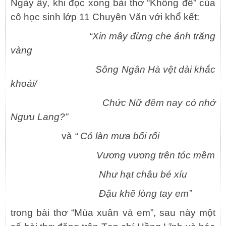
Ngày ấy, khi đọc xong bài thơ “Không đề” của
cô học sinh lớp 11 Chuyên Văn với khổ kết:
“Xin mây đừng che ánh trăng
vàng
Sông Ngân Hà vệt dài khắc
khoải/
Chức Nữ đêm nay có nhớ
Ngưu Lang?”
và
“ Có làn mưa bối rối
Vương vương trên tóc mềm
Như hạt châu bé xíu
Đậu khẽ lòng tay em”
trong bài thơ “Mùa xuân và em”, sau này một