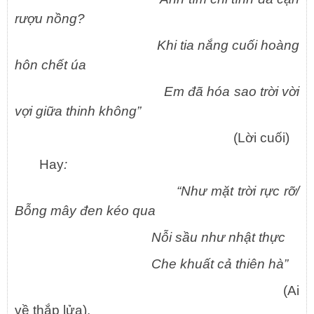
rượu nồng?
Khi tia nắng cuối hoàng
hôn chết úa
Em đã hóa sao trời vời
vợi giữa thinh không”
(Lời cuối)
Hay
:
“Như mặt trời rực rỡ/
Bỗng mây đen kéo qua
Nỗi sầu như nhật thực
Che khuất cả thiên hà”
(Ai
về thắp lửa).