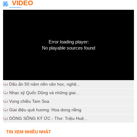
VIDEO
Error loading player:
No playable sources found
Dấu ấn 50 năm nền văn học, nghệ...
Nhạc sỹ Quốc Dũng và những giai...
Vọng chiều Tam Soa
Giai điệu quê hương: Hoa dong riềng
DÒNG SÔNG KÝ ỨC - Thơ: Triệu Huệ...
TIN XEM NHIỀU NHẤT