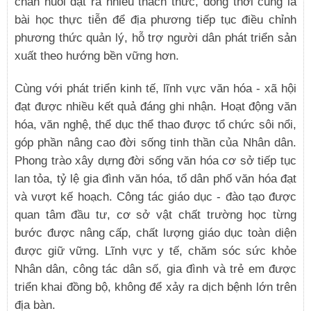
chăn nuôi đặt ra nhiều thách thức, đồng thời cũng là
bài học thực tiễn để địa phương tiếp tục điều chỉnh
phương thức quản lý, hỗ trợ người dân phát triển sản
xuất theo hướng bền vững hơn.
Cùng với phát triển kinh tế, lĩnh vực văn hóa - xã hội
đạt được nhiều kết quả đáng ghi nhận. Hoạt động văn
hóa, văn nghệ, thể dục thể thao được tổ chức sôi nổi,
góp phần nâng cao đời sống tinh thần của Nhân dân.
Phong trào xây dựng đời sống văn hóa cơ sở tiếp tục
lan tỏa, tỷ lệ gia đình văn hóa, tổ dân phố văn hóa đạt
và vượt kế hoạch. Công tác giáo dục - đào tạo được
quan tâm đầu tư, cơ sở vật chất trường học từng
bước được nâng cấp, chất lượng giáo dục toàn diện
được giữ vững. Lĩnh vực y tế, chăm sóc sức khỏe
Nhân dân, công tác dân số, gia đình và trẻ em được
triển khai đồng bộ, không để xảy ra dịch bệnh lớn trên
địa bàn.