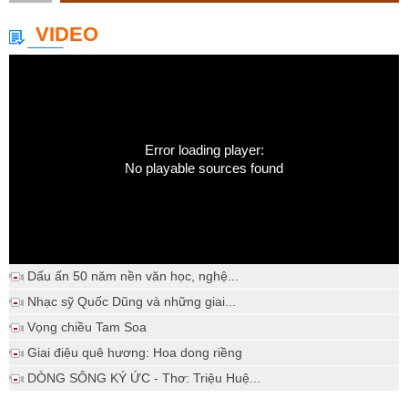
VIDEO
Error loading player:
No playable sources found
Dấu ấn 50 năm nền văn học, nghệ...
Nhạc sỹ Quốc Dũng và những giai...
Vọng chiều Tam Soa
Giai điệu quê hương: Hoa dong riềng
DÒNG SÔNG KÝ ỨC - Thơ: Triệu Huệ...