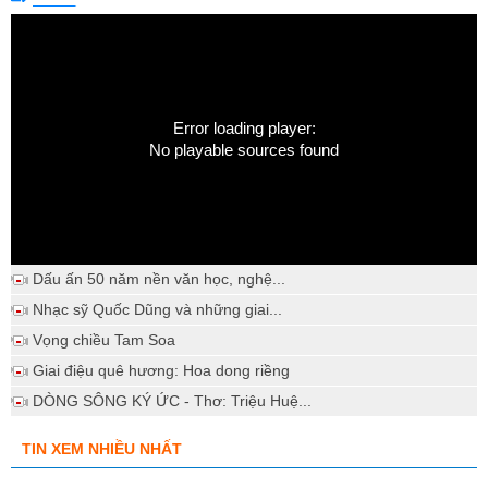
Error loading player:
No playable sources found
Dấu ấn 50 năm nền văn học, nghệ...
Nhạc sỹ Quốc Dũng và những giai...
Vọng chiều Tam Soa
Giai điệu quê hương: Hoa dong riềng
DÒNG SÔNG KÝ ỨC - Thơ: Triệu Huệ...
TIN XEM NHIỀU NHẤT