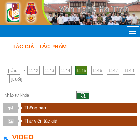
TÁC GIẢ - TÁC PHẨM
...
[Đầu]
1142
1143
1144
1145
1146
1147
1148
...
[Cuối]
Thông báo
Thư viện tác giả
VIDEO